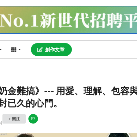
創作文章
奶金難搞》--- 用愛、理解、包容
封已久的心門。
+ 關注
4