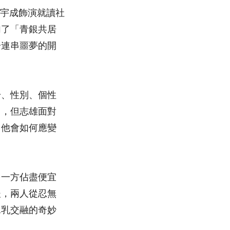
述由崔宇成飾演就讀社
加了「青銀共居
一連串噩夢的開
齡、性別、個性
月，但志雄面對
，他會如何應變
另一方佔盡便宜
後，兩人從忍無
水乳交融的奇妙