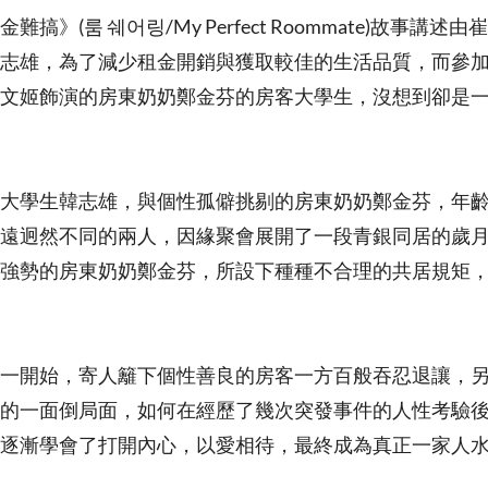
搞》(룸 쉐어링/My Perfect Roommate)故事講
志雄，為了減少租金開銷與獲取較佳的生活品質，而參
文姬飾演的房東奶奶鄭金芬的房客大學生，沒想到卻是
大學生韓志雄，與個性孤僻挑剔的房東奶奶鄭金芬，年
遠迥然不同的兩人，因緣聚會展開了一段青銀同居的歲
強勢的房東奶奶鄭金芬，所設下種種不合理的共居規矩
一開始，寄人籬下個性善良的房客一方百般吞忍退讓，
的一面倒局面，如何在經歷了幾次突發事件的人性考驗
逐漸學會了打開內心，以愛相待，最終成為真正一家人