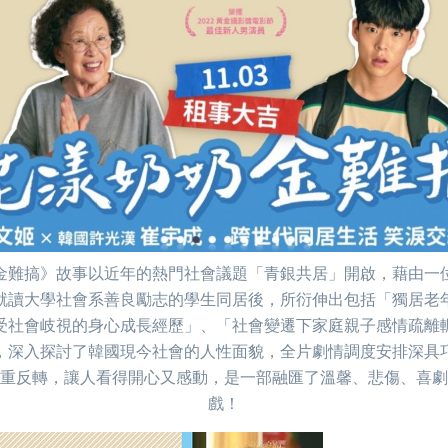
金難搞》故事以近年的熱門社會議題「青銀共居」開啟，藉由一
就讀大學社會系善良勵志的學生同居後，所衍伸出包括「獨居老
受社會岐視的身心成長經歷」、「社會變遷下家庭親子感情疏離
，深入探討了韓國現今社會的人性面貌，全片劇情調度安排深具
重反轉，讓人看得開心又感動，是一部融匯了溫馨、悲傷、喜劇
戲！