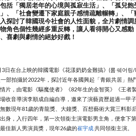
包括「獨居老年的心境與孤寂生活」、「孤兒飽
」、「社會變遷下家庭親子感情疏離輾轉」、「
入探討了韓國現今社會的人性面貌，全片劇情調
物角色個性幾經多重反轉，讓人看得開心又感動
、喜劇與劇情的絕妙好戲！
月3日在台上映的韓國電影《花漾奶奶金難搞》(룸 쉐어링/My P
)，是一部拍攝於2022年，探討近年各國興起「青銀共居」
情片，由電影《驅魔使者》《82年生的金智英》《王者
場收音導演李順成自編自導，邀來了演藝資歷超過一甲
無數現年81歲的青龍獎、大鐘獎、百想藝術大賞三料影
出身，入行四年，第一次領銜主演電影男主角，便拿下第
最佳新人男演員獎，現年26歲的
崔宇成
共同領銜主演。