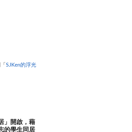
到「
SJKen的浮光
居」開啟，藉
志的學生同居