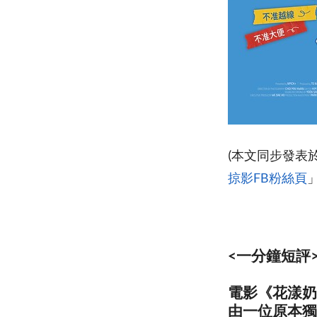
(本文同步發表
掠影FB粉絲頁
<一分鐘短評
電影《花漾奶
由一位原本獨