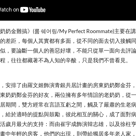
金難搞》(룸 쉐어링/My Perfect Roommate)主
的差距，每個人其實都有多面，從不同的面去切入接觸
似，要論斷一個人的善惡好壞，不能只從單一面向去評
程，往往都藏著不為人知的辛酸，只是我們不曾看見。
，安排了由羅文姬飾演青銀共居計畫的房東奶奶鄭金芬
東奶奶鄭金芬的好友，兩位擁有多年情誼的老奶奶，從
居期間，雙方經常在言語互虧之間，觸及了嚴肅的生老
，給於適時的提點與鼓勵，彼此相互的關心，成了面對
活歲月最大的支持：而由崔宇成飾演韓志雄，以及徐柱
畫中年輕的房客，他們的出現，則帶給獨居多年老人家