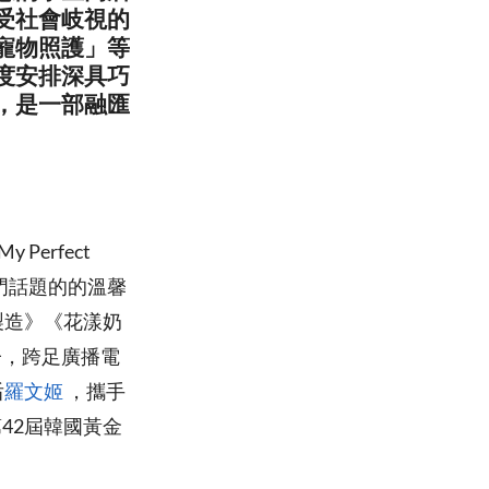
受社會岐視的
寵物照護」等
度安排深具巧
，是一部融匯
erfect
熱門話題的的溫馨
製造》《花漾奶
子，跨足廣播電
后
羅文姬
，攜手
42屆韓國黃金