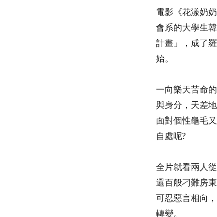
電影《花漾奶奶金難
會系的大學生韓
計畫」，成了羅
始。
一向樂天苦命的
與身分，天差地
面對個性龜毛又
自處呢?
全片就看兩人從
還百般刁難房東
可忍惡言相向，
轉變。