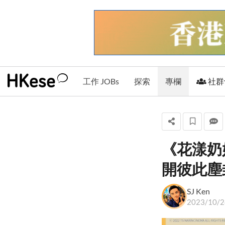
工作 JOBs
探索
專欄
社群
《花漾奶
SJ Ken
開彼此塵
+ 關注
SJ Ken
2023/10/2