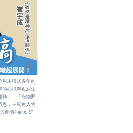
位原本獨居多年的
年的心境與孤寂生
輾轉」、「寵物照
巧思，主配角人物
與劇情的絕妙好