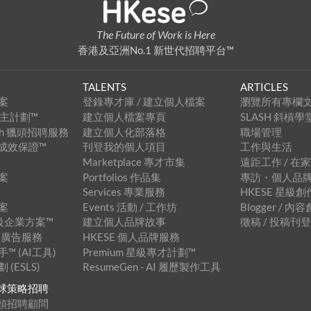
The Future of Work is Here
香港及亞洲No.1 新世代招聘平台™
TALENTS
ARTICLES
案
登錄專才庫 / 建立個人檔案
瀏覽所有專欄
級僱主計劃™
建立個人檔案專頁
SLASH 斜槓學
arch 獵頭招聘服務
建立個人化部落格
職場管理
招聘成效保證™
刊登我的個人項目
工作與生活
Marketplace 專才市集
遠距工作 / 在
案
Portfolios 作品集
專訪・個人品
Services 專業服務
HKESE 星級
案
Events 活動 / 工作坊
Blogger / 
 星級企業方案™
建立個人品牌故事
徵稿 / 投稿刊
 橫幅廣告服務
HKESE 個人品牌服務
 (AI工具)
Premium 星級專才計劃™
(ESLS)
ResumeGen - AI 履歷製作工具
™ 全球策略招聘
™ 獵頭招聘顧問