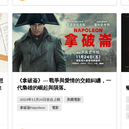
想
《拿破崙》--- 戰爭與愛情的交錯糾纏，一
歡
代梟雄的崛起與隕落。
2023年11月24日在台上映
美國電影
拿破崙Napoleon
電影