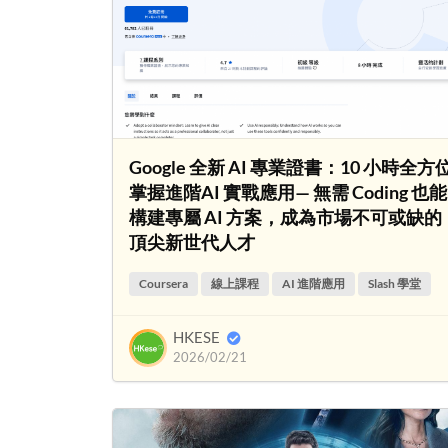
Google 全新 AI 專業證書：10 小時全方
掌握進階AI 實戰應用— 無需 Coding 也能
構建專屬 AI 方案，成為市場不可或缺的
頂尖新世代人才
Coursera
線上課程
AI 進階應用
Slash 學堂
HKESE
2026/02/21