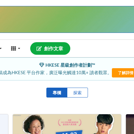
創作文章
HKESE 星級創作者計劃™
稿成為HKESE 平台作家，廣泛曝光觸達10萬+ 讀者觀眾。
了解詳情
專欄
探索