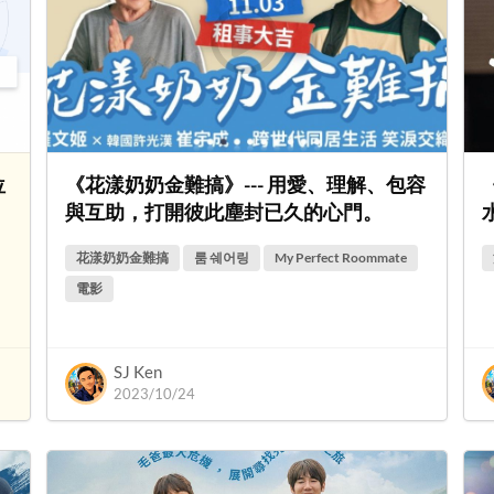
位
《花漾奶奶金難搞》--- 用愛、理解、包容
與互助，打開彼此塵封已久的心門。
水
花漾奶奶金難搞
룸 쉐어링
My Perfect Roommate
電影
SJ Ken
2023/10/24