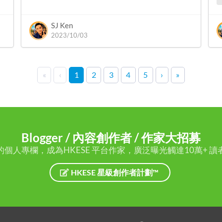
SJ Ken
2023/10/03
«
‹
1
2
3
4
5
›
»
Blogger / 內容創作者 / 作家大招募
的個人專欄，成為HKESE 平台作家，廣泛曝光觸達10萬+ 讀
HKESE 星級創作者計劃™