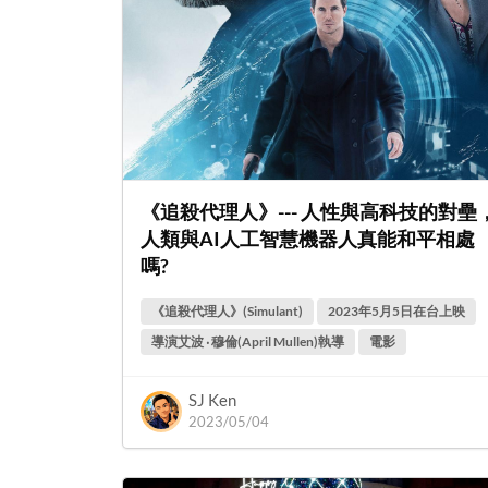
《追殺代理人》--- 人性與高科技的對壘
人類與AI人工智慧機器人真能和平相處
嗎?
《追殺代理人》(Simulant)
2023年5月5日在台上映
導演艾波 ‧ 穆倫(April Mullen)執導
電影
SJ Ken
2023/05/04