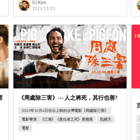
SJ Ken
2023/11/23
裡
《周處除三害》--- 人之將死，其行也善?
2023年10月6日在台上映的台灣電影《周處除三害》
電影導演：《江湖》《復仇者之死》黃精甫
阮經天
電影