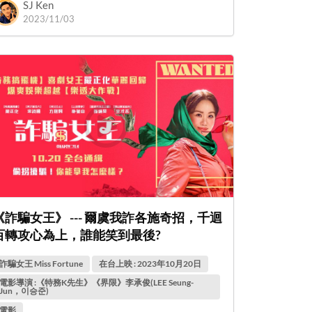
SJ Ken
2023/11/03
《詐騙女王》 --- 爾虞我詐各施奇招，千迴
百轉攻心為上，誰能笑到最後?
詐騙女王 Miss Fortune
在台上映 : 2023年10月20日
電影導演 :《特務K先生》《界限》李承俊(LEE Seung-
Jun，이승준)
電影