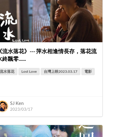
《流水落花》--- 萍水相逢情長存，落花流
終飄零......
流水落花
Lost Love
台灣上映2023.03.17
電影
SJ Ken
2023/03/17