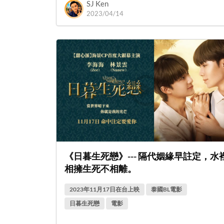
SJ Ken
2023/04/14
《日暮生死戀》--- 隔代姻緣早註定，水
相擁生死不相離。
2023年11月17日在台上映
泰國BL電影
日暮生死戀
電影