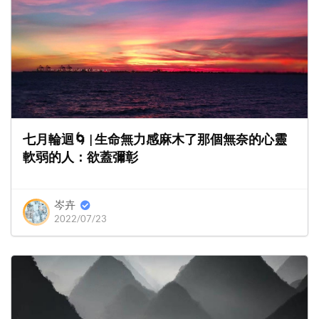
七月輪迴🌀 | 生命無力感麻木了那個無奈的心靈
軟弱的人：欲蓋彌彰
岑卉
2022/07/23