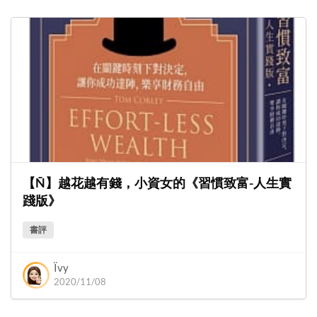
【Ñ】越花越有錢，小資女的《習慣致富-人生實
踐版》
書評
Ïvy
2020/11/08