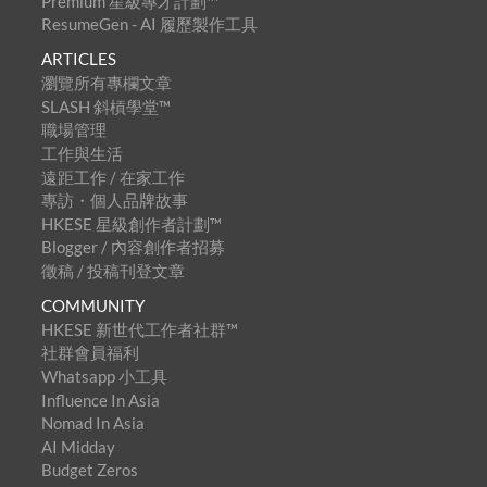
Premium 星級專才計劃™
ResumeGen - AI 履歷製作工具
ARTICLES
瀏覽所有專欄文章
SLASH 斜槓學堂™
職場管理
工作與生活
遠距工作 / 在家工作
專訪・個人品牌故事
HKESE 星級創作者計劃™
Blogger / 內容創作者招募
徵稿 / 投稿刊登文章
COMMUNITY
HKESE 新世代工作者社群™
社群會員福利
Whatsapp 小工具
Influence In Asia
Nomad In Asia
AI Midday
Budget Zeros