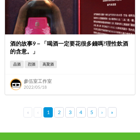
酒的故事9－「喝酒一定要花很多錢嗎?理性飲酒
的含意。」
品酒
烈酒
高粱酒
參伍室工作室
2022/05/18
«
‹
1
2
3
4
5
›
»