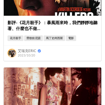
影評-《花月殺手》：暴風雨來時，我們靜靜地聽
著、什麼也不做…
花月殺手
勞勃狄尼諾
馬丁史柯西斯
電影
艾瑞克ERiC
2023/10/20