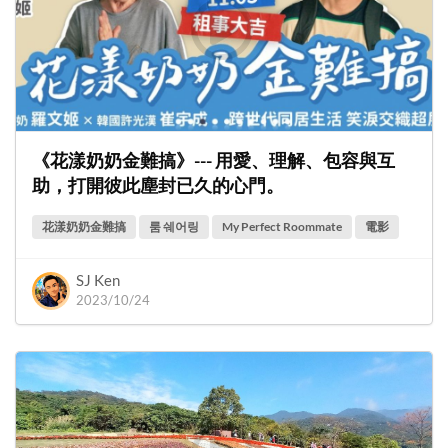
《花漾奶奶金難搞》--- 用愛、理解、包容與互
助，打開彼此塵封已久的心門。
花漾奶奶金難搞
룸 쉐어링
My Perfect Roommate
電影
SJ Ken
2023/10/24