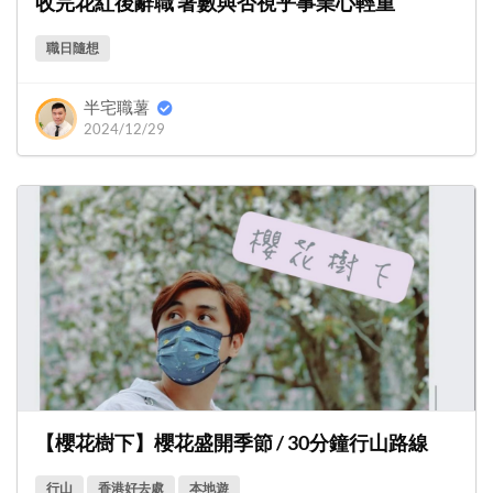
收完花紅後辭職 著數與否視乎事業心輕重
職日隨想
半宅職薯
2024/12/29
【櫻花樹下】櫻花盛開季節 / 30分鐘行山路線
行山
香港好去處
本地遊