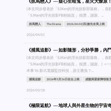
《抓馬戀人》--- 疑心生暗鬼，星火大燎原
(本文同步發表於「SJKen的浮光掠影部落格」，
「SJKen的浮光掠影FB粉絲頁 」按讚，謝謝。...
抓馬戀人
The Drama
2026.04.02(四)搶先全美上映
2026/04/01
《捕風追影》--- 如影隨形，分秒爭勝，內鬥
(本文同步發表於「SJKen的浮光掠影部落格」，
「SJKen的浮光掠影FB粉絲頁 」按讚，謝謝。) <
本事 Vs 新式電腦監控科技，誰主勝負？...
捕風追影
2026年3月26日在台上映
成龍與梁家輝領銜
2026/03/18
《極限返航》--- 地球人與外星生物的宇宙