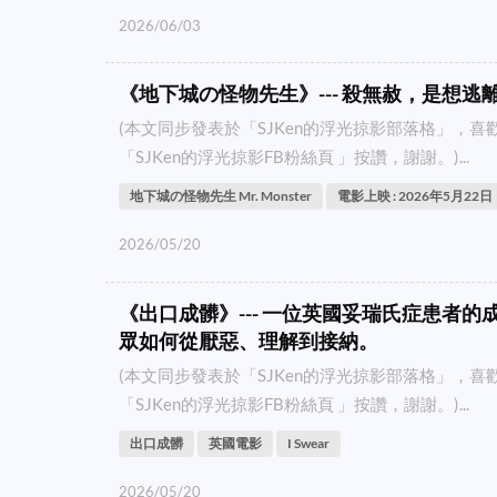
2026/06/03
《地下城の怪物先生》--- 殺無赦，是想逃
(本文同步發表於「SJKen的浮光掠影部落格」，
「SJKen的浮光掠影FB粉絲頁 」按讚，謝謝。)...
地下城の怪物先生 Mr. Monster
電影上映 : 2026年5月22日
2026/05/20
《出口成髒》--- 一位英國妥瑞氏症患者
眾如何從厭惡、理解到接納。
(本文同步發表於「SJKen的浮光掠影部落格」，
「SJKen的浮光掠影FB粉絲頁 」按讚，謝謝。)...
出口成髒
英國電影
I Swear
2026/05/20