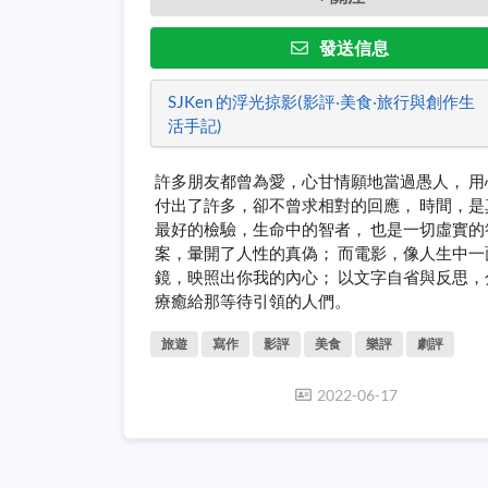
發送信息
SJKen 的浮光掠影(影評‧美食‧旅行與創作生
活手記)
許多朋友都曾為愛，心甘情願地當過愚人， 用
付出了許多，卻不曾求相對的回應， 時間，是
最好的檢驗，生命中的智者， 也是一切虛實的
案，暈開了人性的真偽； 而電影，像人生中一
鏡，映照出你我的內心； 以文字自省與反思，
療癒給那等待引領的人們。
旅遊
寫作
影評
美食
樂評
劇評
2022-06-17