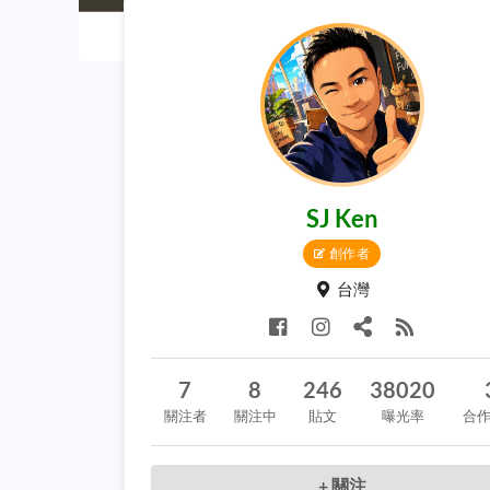
SJ Ken
創作者
台灣
7
8
246
38020
關注者
關注中
貼文
曝光率
合
+ 關注