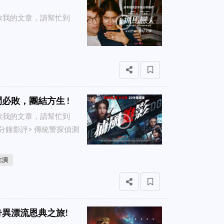
！
喜歡我的文章，請幫忙到
必敗，團結方生 !
喜歡我的文章，請幫忙到
一分鐘影評> 傳統警探偵測
主演
奇異漂流恩典之旅!