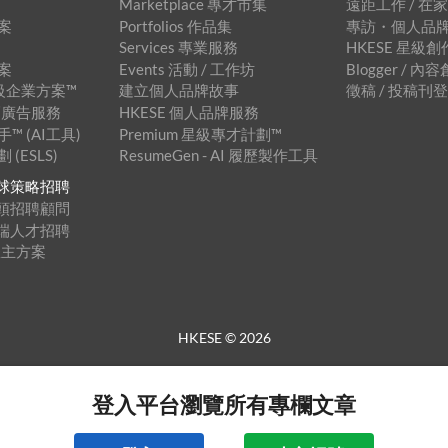
Marketplace 專才市集
遠距工作 / 在
案
Portfolios 作品集
專訪・個人品
Services 專業服務
HKESE 星級
案
Events 活動 / 工作坊
Blogger / 
 星級企業方案™
建立個人品牌故事
徵稿 / 投稿刊
 橫幅廣告服務
HKESE 個人品牌服務
 (AI工具)
Premium 星級專才計劃™
(ESLS)
ResumeGen - AI 履歷製作工具
™ 全球策略招聘
™ 獵頭招聘顧問
™ 遠端人才招聘
僱主方案
HKESE ©
2026
登入平台瀏覽所有專欄文章