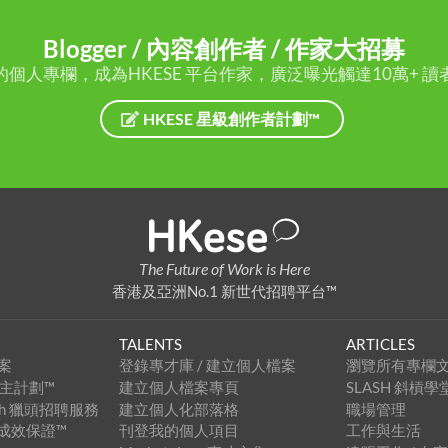
Blogger / 內容創作者 / 作家大招募
的個人專欄，成為HKESE 平台作家，廣泛曝光觸達10萬+ 讀
HKESE 星級創作者計劃™
The Future of Work is Here
香港及亞洲No.1 新世代招聘平台™
TALENTS
ARTICLES
案
登錄專才庫 / 建立個人檔案
瀏覽所有專欄
級僱主計劃™
建立個人檔案專頁
SLASH 斜槓學
arch 獵頭招聘服務
建立個人化部落格
職場管理
招聘成效保證™
刊登我的個人項目
工作與生活