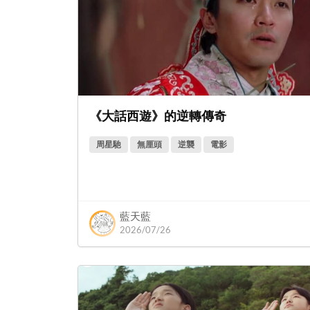
《大話西遊》的逆轉傳奇
周星馳
無厘頭
逆襲
電影
藍天藍
2026/07/26