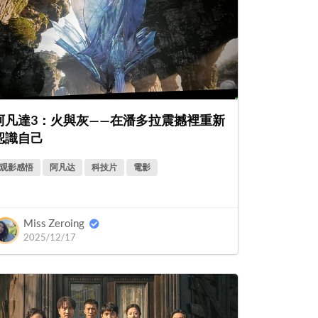
阿凡達3：火與灰——在潘多拉震撼裡重新
認識自己
观影感悟
阿凡达
科技片
電影
Miss Zeroing
2025/12/17