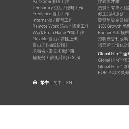
Part-time 兼職工作
搜尋專才庫
Temporary 短期 / 臨時工作
瀏覽所有專才檔
Freelance 自由工作
僱主品牌服務
Internship / 實習工作
瀏覽星級企業檔
Remote Work 遠端 / 遙距工作
15X Growth
Work From Home 在家工作
Banner Ads
Flexible 自由 / 彈性上班
招聘廣告刊登助手™
自由工作配對計劃
補充勞工優化計劃 
求職者 - 常見求職陷阱
Global Hire
補充勞工優化計劃 (ESLS)
Global Hire
Global Hire
EOR 全球名義
繁中
|
简中
|
EN