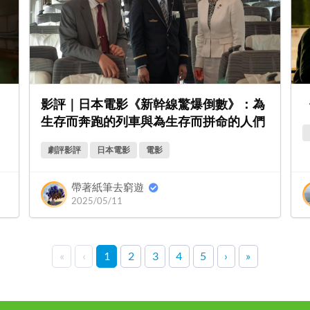
影評｜日本電影《新幹線驚爆倒數》：為
生存而奔跑的列車與為生存而拼命的人們
劇評影評
日本電影
電影
帶著紙筆去窮遊
2025/05/11
«
‹
1
2
3
4
5
›
»