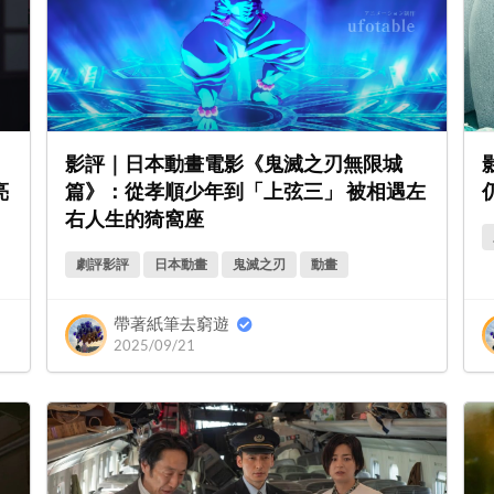
影評｜日本動畫電影《鬼滅之刃無限城
亮
篇》：從孝順少年到「上弦三」 被相遇左
右人生的猗窩座
劇評影評
日本動畫
鬼滅之刃
動畫
帶著紙筆去窮遊
2025/09/21