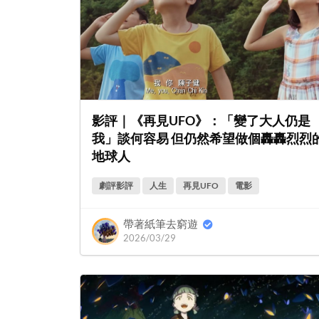
影評｜《再見UFO》：「變了大人仍是
我」談何容易 但仍然希望做個轟轟烈烈
地球人
劇評影評
人生
再見UFO
電影
帶著紙筆去窮遊
2026/03/29