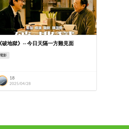
《破地獄》-- 今日天隔一方難見面
電影
18
2025/04/28