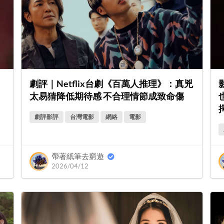
劇評｜Netflix台劇《百萬人推理》：真兇
太易猜降低期待感 不合理情節成致命傷
劇評影評
台灣電影
網絡
電影
帶著紙筆去窮遊
2026/04/12