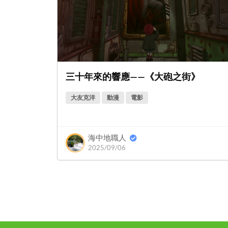
三十年來的響應——《大砲之街》
大友克洋
動漫
電影
海中地職人
2025/09/06