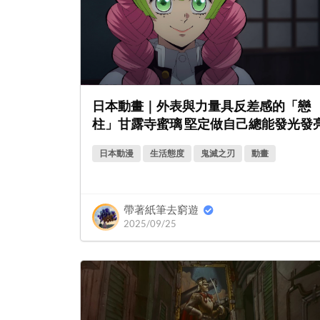
日本動畫｜外表與力量具反差感的「戀
柱」甘露寺蜜璃 堅定做自己總能發光發
日本動漫
生活態度
鬼滅之刃
動畫
帶著紙筆去窮遊
2025/09/25