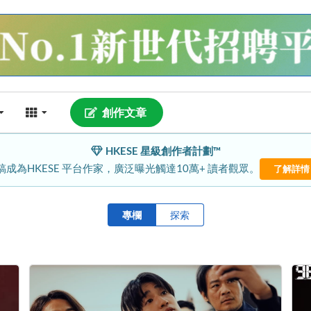
創作文章
HKESE 星級創作者計劃™
稿成為HKESE 平台作家，廣泛曝光觸達10萬+ 讀者觀眾。
了解詳情
專欄
探索