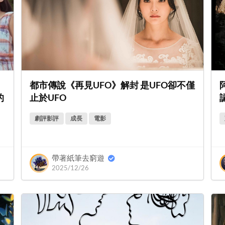
都市傳說《再見UFO》解封 是UFO卻不僅
的
止於UFO
劇評影評
成長
電影
帶著紙筆去窮遊
2025/12/26