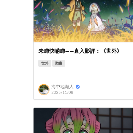
未睇快啲睇——直入影評︰《世外》
世外
動畫
海中地職人
2025/11/08