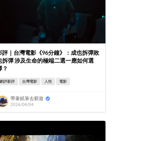
影評｜台灣電影《96分鐘》：成也拆彈敗
也拆彈 涉及生命的極端二選一應如何選
擇？
劇評影評
台灣電影
人性
電影
帶著紙筆去窮遊
2026/04/04