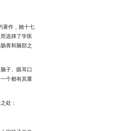
的著作，她十七
从而选择了学医
的肠胃和脑部之
盖脑子、眼耳口
每一个都有其重
味之处：