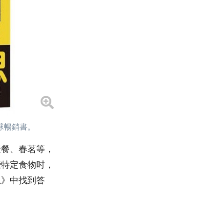
球暢銷書。
聚餐、春茗等，
些特定食物时，
思》中找到答