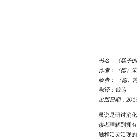
书名：《肠子的
作者：（德）朱莉娅·
绘者： （德）吉尔·
翻译：钱为
出版日期：2019/
虽说是研讨消化
读者理解到拥有
触和活灵活现的