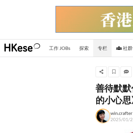
工作 JOBs
探索
专栏
社群
善待默默
win.crafter
的小心思
+ 关注
win.crafter
2025/01/2