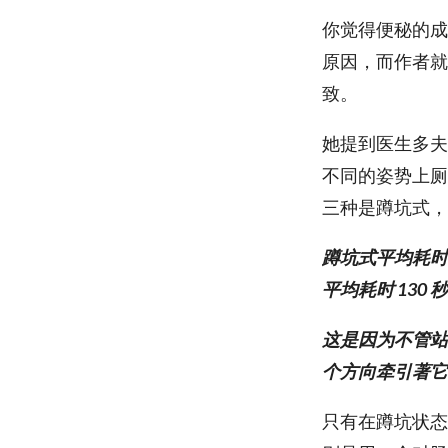
你觉得便秘的成
原因，而作者就
致。
她提到医生多夫·斯
不同的姿势上厕
三种是蹲坑式，
蹲坑式平均耗时
平均耗时 130
这是因为不管站
个方向牵引著它
只有在蹲坑状态