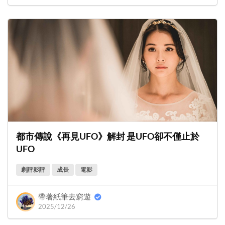
都市傳說《再見UFO》解封 是UFO卻不僅止於
UFO
劇評影評
成長
電影
帶著紙筆去窮遊
2025/12/26