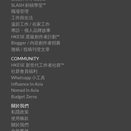
SLASH 斜槓學堂™
職場管理
工作與生活
遠距工作 / 在家工作
專訪・個人品牌故事
HKESE 星級創作者計劃™
Blogger / 內容創作者招募
徵稿 / 投稿刊登文章
COMMUNITY
HKESE 新世代工作者社群™
社群會員福利
Whatsapp 小工具
Influence In Asia
Nomad In Asia
Budget Zeros
關於我們
私隱政策
使用條款
關於我們
合作夥伴