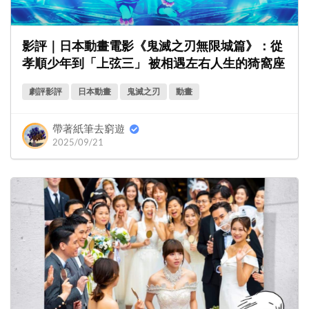
影評｜日本動畫電影《鬼滅之刃無限城篇》：從
孝順少年到「上弦三」 被相遇左右人生的猗窩座
劇評影評
日本動畫
鬼滅之刃
動畫
帶著紙筆去窮遊
2025/09/21