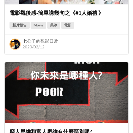
電影觀後感-簡單講幾句之《#1人婚禮 》
新片預告
Movie
吳冰
電影
七公子的觀影日常
2023/02/12
窮人思維和富人思維有什麼區別呢?