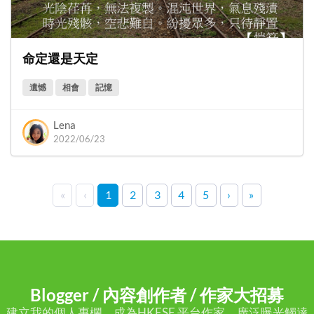
命定還是天定
遺憾
相會
記憶
Lena
2022/06/23
«
‹
1
2
3
4
5
›
»
Blogger / 內容創作者 / 作家大招募
建立我的個人專欄，成為HKESE 平台作家，廣泛曝光觸達