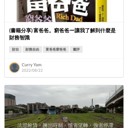
(書籍分享) 富爸爸。窮爸爸ー讓我了解到什麼是
財務智識
財自
財務自由
富爸爸窮爸爸
書評
Curry Yam
2022/08/22