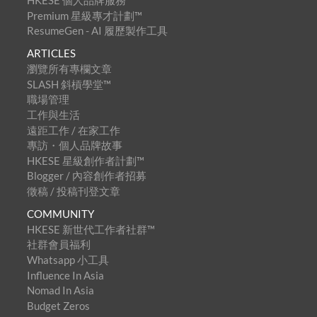
HKESE 個人品牌服務
Premium 星級專才計劃™
ResumeGen - AI 履歷製作工具
ARTICLES
瀏覽所有專欄文章
SLASH 斜槓學堂™
職場管理
工作與生活
遠距工作 / 在家工作
專訪・個人品牌故事
HKESE 星級創作者計劃™
Blogger / 內容創作者招募
徵稿 / 投稿刊登文章
COMMUNITY
HKESE 新世代工作者社群™
社群會員福利
Whatsapp 小工具
Influence In Asia
Nomad In Asia
Budget Zeros