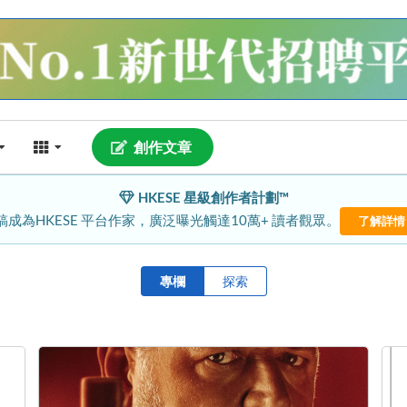
創作文章
HKESE 星級創作者計劃™
稿成為HKESE 平台作家，廣泛曝光觸達10萬+ 讀者觀眾。
了解詳情
專欄
探索