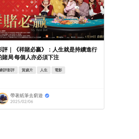
影評｜《祥賭必贏》：人生就是持續進行
的賭局 每個人亦必須下注
劇評影評
賀歲片
人生
電影
帶著紙筆去窮遊
2025/02/06