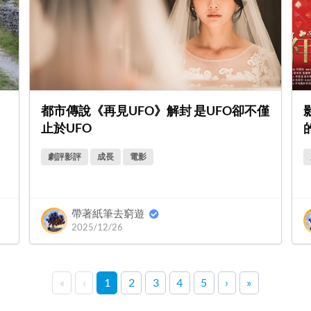
》
都市傳說《再見UFO》解封 是UFO卻不僅
止於UFO
劇評影評
成長
電影
帶著紙筆去窮遊
2025/12/26
«
‹
1
2
3
4
5
›
»