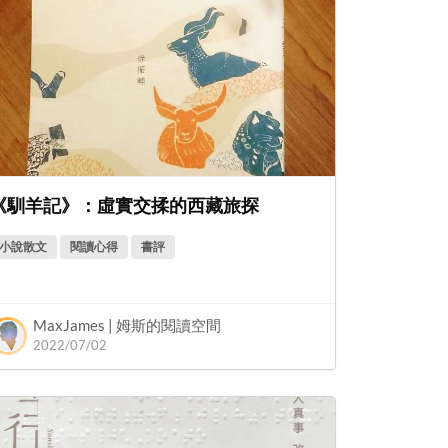
《馴羊記》：虛實交揉的西藏旅探
小說散文
閱讀心得
書評
MaxJames | 姆斯的閱讀空間
2022/07/02