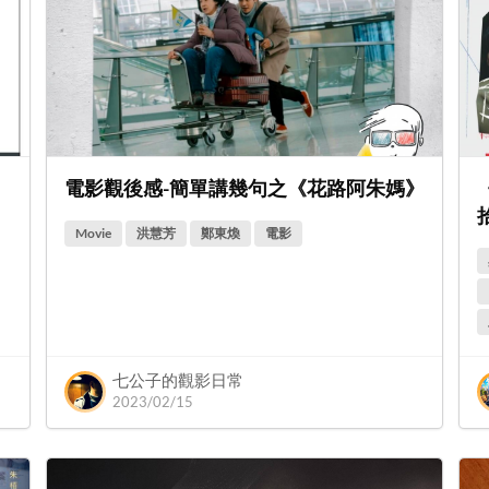
電影觀後感-簡單講幾句之《花路阿朱媽》
Movie
洪慧芳
鄭東煥
電影
七公子的觀影日常
2023/02/15