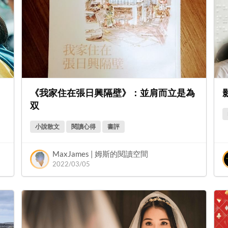
《我家住在張日興隔壁》：並肩而立是為
双
小說散文
閱讀心得
書評
MaxJames | 姆斯的閱讀空間
2022/03/05