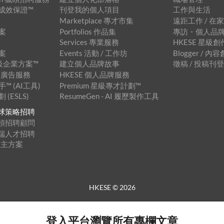
招聘成效保證™
刊登我的個人項目
工作與生活
Marketplace 專才市集
遠距工作 / 在
案
Portfolios 作品集
專訪・個人品
Services 專業服務
HKESE 星級
案
Events 活動 / 工作坊
Blogger / 
 星級企業方案™
建立個人品牌故事
徵稿 / 投稿刊
 橫幅廣告服務
HKESE 個人品牌服務
 (AI工具)
Premium 星級專才計劃™
(ESLS)
ResumeGen - AI 履歷製作工具
™ 全球策略招聘
™ 獵頭招聘顧問
™ 遠端人才招聘
僱主方案
HKESE ©
2026
登入平台瀏覽所有專欄文章