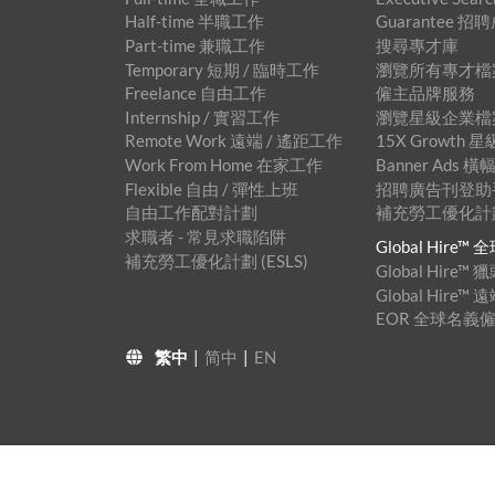
Half-time 半職工作
Guarantee 
Part-time 兼職工作
搜尋專才庫
Temporary 短期 / 臨時工作
瀏覽所有專才檔
Freelance 自由工作
僱主品牌服務
Internship / 實習工作
瀏覽星級企業檔
Remote Work 遠端 / 遙距工作
15X Growth
Work From Home 在家工作
Banner Ads
Flexible 自由 / 彈性上班
招聘廣告刊登助手™
自由工作配對計劃
補充勞工優化計劃 
求職者 - 常見求職陷阱
Global Hire
補充勞工優化計劃 (ESLS)
Global Hire
Global Hire
EOR 全球名義
繁中
|
简中
|
EN