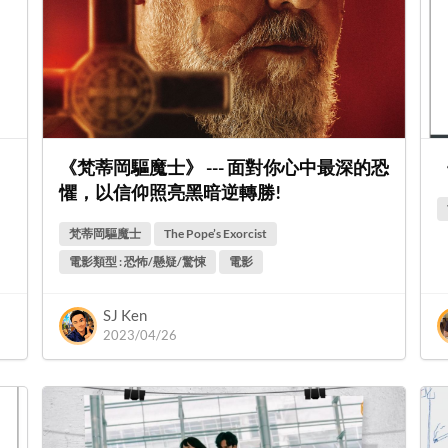
《梵蒂岡驅魔士》 --- 面對你心中最深的恐
懼，以信仰照亮黑暗逆轉勝!
梵蒂岡驅魔士
The Pope’s Exorcist
電影類型 : 恐怖/懸疑/驚悚
電影
SJ Ken
2023/04/26