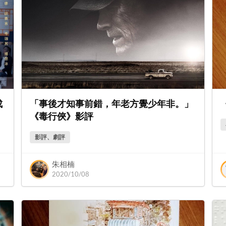
成
「事後才知事前錯，年老方覺少年非。」
《毒行俠》影評
影評、劇評
朱相楠
2020/10/08