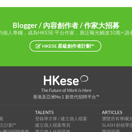
Blogger / 內容創作者 / 作家大招募
的個人專欄，成為HKESE 平台作家，廣泛曝光觸達10萬+ 讀
HKESE 星級創作者計劃™
The Future of Work is Here
香港及亞洲No.1 新世代招聘平台™
TALENTS
ARTICLES
案
登錄專才庫 / 建立個人檔案
瀏覽所有專欄
級僱主計劃™
建立個人檔案專頁
SLASH 斜槓學
arch 獵頭招聘服務
建立個人化部落格
職場管理