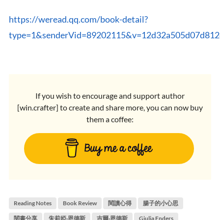
https://weread.qq.com/book-detail?
type=1&senderVid=89202115&v=12d32a505d07d81
If you wish to encourage and support author
[win.crafter] to create and share more, you can now buy
them a coffee:
Reading Notes
Book Review
閱讀心得
腸子的小心思
閱書分享
朱莉婭·恩德斯
吉爾·恩德斯
Giulia Enders