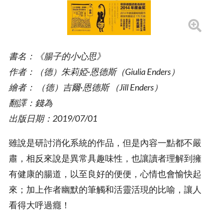
書名：《腸子的小心思》
作者：（德）朱莉婭·恩德斯（Giulia Enders）
繪者： （德）吉爾·恩德斯 （Jill Enders）
翻譯：錢為
出版日期：2019/07/01
雖說是研討消化系統的作品，但是內容一點都不嚴
肅，相反來說是異常具趣味性，也讓讀者理解到擁
有健康的腸道，以至良好的便便，心情也會愉快起
來；加上作者幽默的筆觸和活靈活現的比喻，讓人
看得大呼過癮！