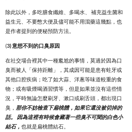
除此以外，多吃膳食纖維、多喝水、 補充益生菌和
益生元、不要憋大便及儘可能不用瀉藥這幾點，也
是作者提到的便秘預防方法。
(
3) 意想不到的口臭原因
在社交場合裡其中一種尷尬的事情，莫過於因為口
臭而被人「保持距離」，其成因可能是患有蛀牙或
其他口腔疾病；吃了如大蒜、洋蔥等味道較重的食
物；或有吸煙喝酒習慣等，但是如果並沒有這些情
況，平時無論怎麼刷牙、漱口或刷舌頭，都出現口
臭，
那你不妨檢查下扁桃體，如果它還沒被切掉的
話。 因為這裡有時候會藏著一些臭不可聞的白色小
結石，
也就是扁桃體結石。