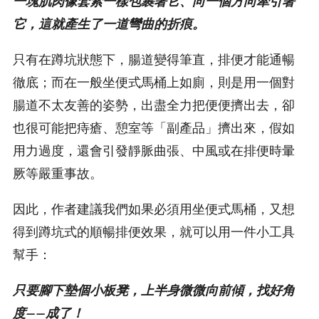
一塊肌肉像套索一樣包裹著它、向一個方向牽引著
它，這就產生了一道彎曲的折痕。
只有在蹲坑狀態下，腸道變得筆直，排便才能通暢
徹底；而在一般坐便式馬桶上如廁，則是用一個對
腸道不太友善的姿勢，出盡全力把便便擠出去，卻
也很可能把痔瘡、憩室等「副產品」擠出來，假如
用力過度，還會引發靜脈曲張、中風或在排便時暈
厥等嚴重事故。
因此，作者建議我們如果必須用坐便式馬桶，又想
得到蹲坑式的順暢排便效果，就可以用一件小工具
幫手：
只要腳下墊個小板凳，上半身微微向前傾，找好角
度——成了！