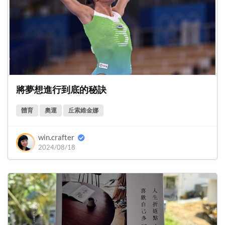
將夢想進行到底的秘訣
體育
奧運
丘索維金娜
win.crafter
2024/08/18