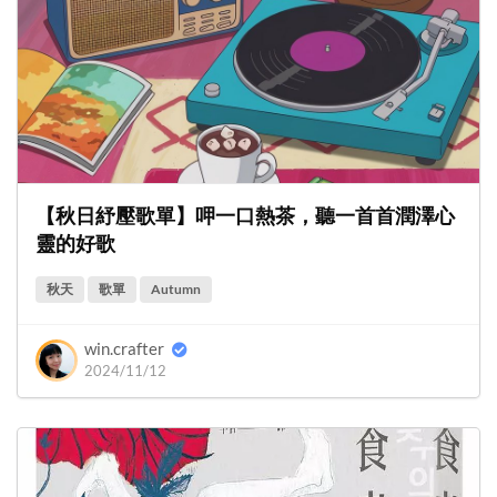
【秋日紓壓歌單】呷一口熱茶，聽一首首潤澤心
靈的好歌
秋天
歌單
Autumn
win.crafter
2024/11/12