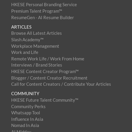
HKESE Personal Branding Service
Premium Talent Program™
ResumeGen - AI Resume Builder
ARTICLES
Browse All Latest Articles
Slash Academy™
Workplace Management
Work and Life
Remote Work Life / Work From Home
Interviews / Brand Stories
HKESE Content Creator Program™
Blogger / Content Creator Recruitment
Call for Content Creators / Contribute Your Articles
COMMUNITY
HKESE Future Talent Community™
Community Perks
Whatsapp Tool
Influence In Asia
Nomad In Asia
AI Midday