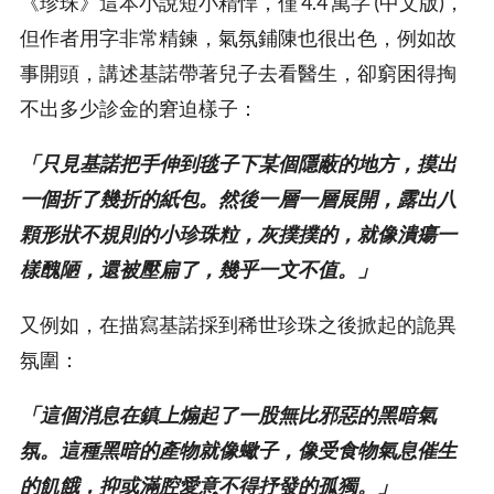
《珍珠》這本小說短小精悍，僅 4.4 萬字 (中文版)，
但作者用字非常精鍊，氣氛鋪陳也很出色，例如故
事開頭，講述基諾帶著兒子去看醫生，卻窮困得掏
不出多少診金的窘迫樣子：
「只見基諾把手伸到毯子下某個隱蔽的地方，摸出
一個折了幾折的紙包。然後一層一層展開，露出八
顆形狀不規則的小珍珠粒，灰撲撲的，就像潰瘍一
樣醜陋，還被壓扁了，幾乎一文不值。」
又例如，在描寫基諾採到稀世珍珠之後掀起的詭異
氛圍：
「這個消息在鎮上煽起了一股無比邪惡的黑暗氣
氛。這種黑暗的產物就像蠍子，像受食物氣息催生
的飢餓，抑或滿腔愛意不得抒發的孤獨。」