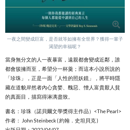
一夜之間變成巨富，是否就等如擁有全世界？獲得一輩子
渴望的幸福呢？
當身無分文的人一夜暴富，遠親都會變成近鄰，誰
都會簇擁而至，希望分一杯羹；而這本小說所說的
「珍珠」，正是一面「人性的照妖鏡」，將平時隱
藏在道貌岸然者內心貪婪、醜惡、憎人富貴厭人貧
的真面目，描寫得淋漓盡致。
書名：珍珠（諾貝爾文學獎得主作品）<The Pearl>
作者： John Steinbeck ( 約翰．史坦貝克 )
出版日期：2022/04/07