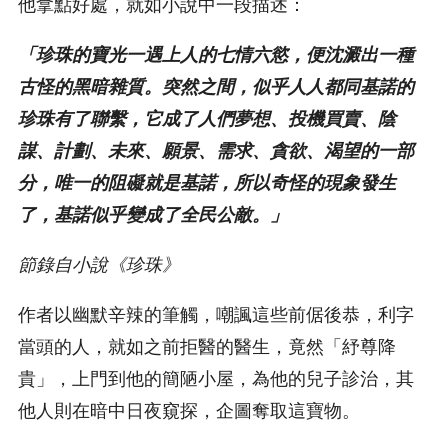
他拿點好處，就如小說中一段描述：
「珍珠的寶光一遇上人的七情六慾，便沈澱出一種
古怪的黑暗雜質。突然之間，似乎人人都同基諾的
珍珠有了聯繫，它成了人們夢想、投機買賣、陰
謀、計劃、未來、願景、需求、貪欲、渴望的一部
分，唯一的阻礙就是基諾，所以奇怪的現象發生
了，基諾似乎變成了全民公敵。」
節錄自小說《珍珠》
作者以幽默辛辣的筆觸，嘲諷這些前倨後恭，利字
當頭的人，就如之前拒醫的醫生，竟然「紓尊降
貴」，上門到他的簡陋小屋，為他的兒子診治，其
他人則在暗中日夜窺探，企圖奪取這寶物。