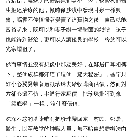
苦拮据，連孩子的醫藥費都拿不出來，被勢利的醫
生拒絕治療的他，頓時像沙漠中發現甘泉一樣興
奮，腦裡不停憧憬著變賣了這寶物之後，自己就能
富裕起來，既可以和妻子辦一場體面的婚禮，孩子
也能得到醫治，更可以入讀優良的學校，終於可以
光宗耀祖了。
然而事情並沒有想像中那麼美好，在鄰居口耳相傳
下，整個族群都知道了這個「驚天秘密」，基諾只
好小心翼翼帶著這顆珍珠去給收購商估價，然而對
方卻心懷不軌，串通行家壓價，把珍珠批評到像
「籮底橙 」一樣，沒什麼價值。
深深不忿的基諾唯有把珍珠帶回家，村民、鄰居、
醫生，以至教堂的神職人員，無不暗自想盡辦法向