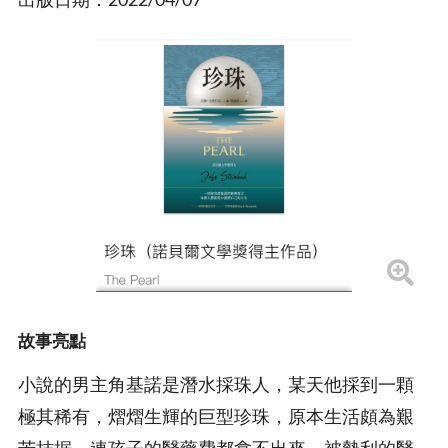
故事亮點
小說的男主角基諾是潛水採珠人，某天他採到一顆
極其稀有，熠熠生輝的巨型珍珠，原本生活頗為艱