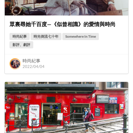
眾裏尋她千百度—《似曾相識》的愛情與時尚
時尚紀事
時光倒流七十年
Somewhere In Time
影評、劇評
時尚紀事
2022/04/04