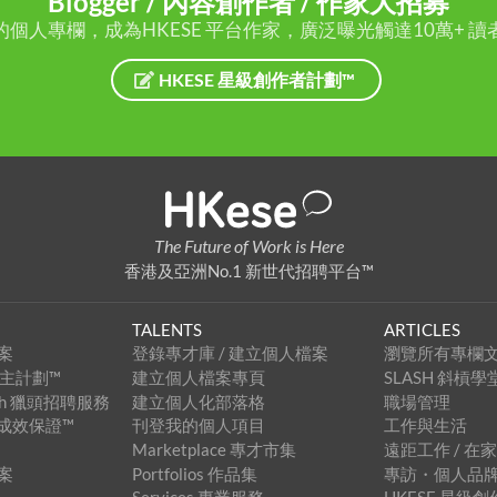
Blogger / 內容創作者 / 作家大招募
的個人專欄，成為HKESE 平台作家，廣泛曝光觸達10萬+ 讀
HKESE 星級創作者計劃™
The Future of Work is Here
香港及亞洲No.1 新世代招聘平台™
TALENTS
ARTICLES
案
登錄專才庫 / 建立個人檔案
瀏覽所有專欄
級僱主計劃™
建立個人檔案專頁
SLASH 斜槓學
arch 獵頭招聘服務
建立個人化部落格
職場管理
招聘成效保證™
刊登我的個人項目
工作與生活
Marketplace 專才市集
遠距工作 / 在
案
Portfolios 作品集
專訪・個人品