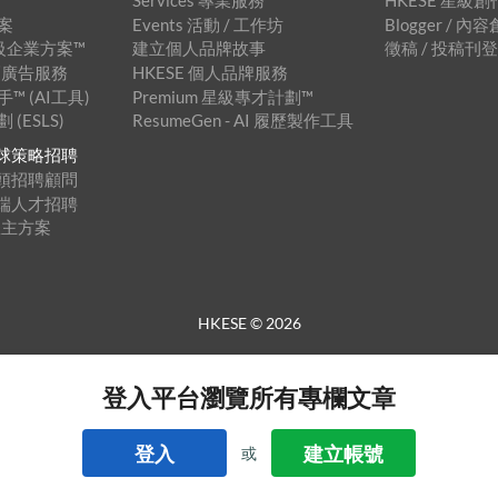
Services 專業服務
HKESE 星級
案
Events 活動 / 工作坊
Blogger / 
 星級企業方案™
建立個人品牌故事
徵稿 / 投稿刊
 橫幅廣告服務
HKESE 個人品牌服務
 (AI工具)
Premium 星級專才計劃™
(ESLS)
ResumeGen - AI 履歷製作工具
™ 全球策略招聘
™ 獵頭招聘顧問
™ 遠端人才招聘
僱主方案
HKESE ©
2026
登入平台瀏覽所有專欄文章
登入
建立帳號
或