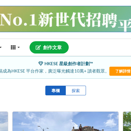
創作文章
HKESE 星級創作者計劃™
稿成為HKESE 平台作家，廣泛曝光觸達10萬+ 讀者觀眾。
了解詳情
專欄
探索