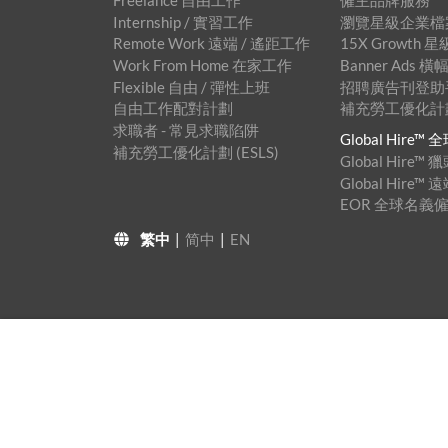
Freelance 自由工作
僱主品牌服務
Internship / 實習工作
瀏覽星級企業檔
Remote Work 遠端 / 遙距工作
15X Growth
Work From Home 在家工作
Banner Ads
Flexible 自由 / 彈性上班
招聘廣告刊登助手™
自由工作配對計劃
補充勞工優化計劃 
求職者 - 常見求職陷阱
Global Hire
補充勞工優化計劃 (ESLS)
Global Hire
Global Hire
EOR 全球名義
繁中
|
简中
|
EN