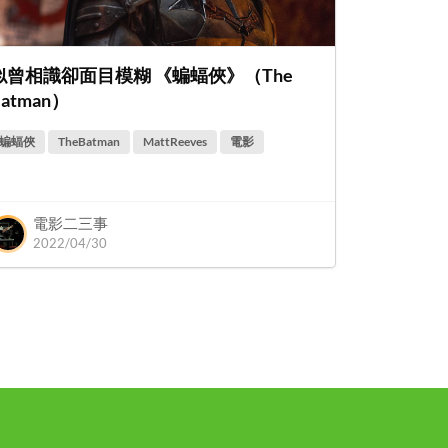
似曾相識卻面目模糊 《蝙蝠俠》（The
Batman）
蝙蝠俠
TheBatman
MattReeves
電影
電影二三事
2022/04/30