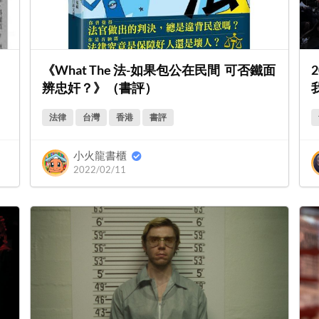
》
《What The 法-如果包公在民間 可否鐵面
2
辨忠奸？》（書評）
法律
台灣
香港
書評
小火龍書櫃
2022/02/11