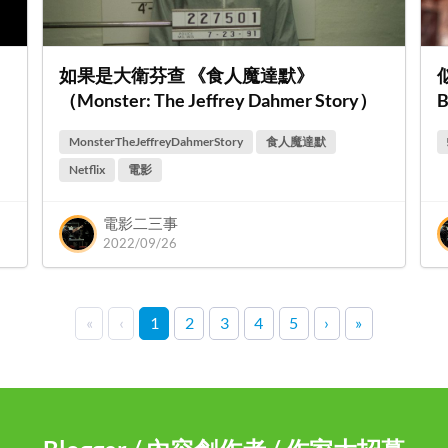
如果是大衛芬查 《食人魔達默》
（Monster: The Jeffrey Dahmer Story）
MonsterTheJeffreyDahmerStory
食人魔達默
Netflix
電影
電影二三事
2022/09/26
«
‹
1
2
3
4
5
›
»