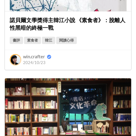
諾貝爾文學獎得主韓江小說 《素食者》：脫離人
性黑暗的終極一戰
書評
素食者
韓江
閱讀心得
win.crafter
2024/10/23