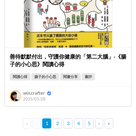
善待默默付出，守護你健康的「第二大腦」-《腸
子的小心思》閱讀心得
閱讀心得
腸子的小心思
閱書分享
書評
win.crafter
2025/01/28
«
‹
1
2
3
4
5
›
»