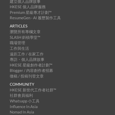
建立個人品牌故事
HKESE 個人品牌服務
Premium 星級專才計劃™
ResumeGen - AI 履歷製作工具
ARTICLES
瀏覽所有專欄文章
SLASH 斜槓學堂™
職場管理
工作與生活
遠距工作 / 在家工作
專訪・個人品牌故事
HKESE 星級創作者計劃™
Blogger / 內容創作者招募
徵稿 / 投稿刊登文章
COMMUNITY
HKESE 新世代工作者社群™
社群會員福利
Whatsapp 小工具
Influence In Asia
Nomad In Asia