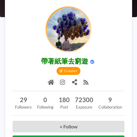
帶著紙筆去窮遊
Creator
29
0
180
72300
9
Followers
Following
Post
Exposure
Collaboration
+ Follow