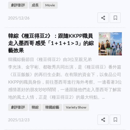
劇評影評
成長
Movie
2025/12/26
韓綜《種豆得豆2》：跟隨KKPP職員
走入墨西哥 感受「1＋1＋1＞3」的綜
藝效果
韓國綜藝節目《種豆得豆2》由3位至親兄弟
李光洙、金宇彬、都敬秀共同出演，是《種豆得豆》番外篇
《豆豆飯飯》的再衍生企劃。在有限的資金下，以食品公司
KKPP的職員身份，前往墨西哥進行海外考察。一邊看著3位
感情甚好的朋友吵吵鬧鬧，一邊跟隨他們走入墨西哥了解當
地的風土人情，正是《種豆得豆2》的最大特點。...
劇評影評
韓綜
韓國綜藝
Variety Show
2025/12/23