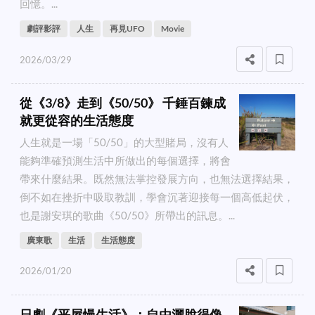
回憶。...
劇評影評
人生
再見UFO
Movie
2026/03/29
從《3/8》走到《50/50》 千錘百鍊成
就更從容的生活態度
人生就是一場「50/50」的大型賭局，沒有人
能夠準確預測生活中所做出的每個選擇，將會
帶來什麼結果。既然無法掌控發展方向，也無法選擇結果，
倒不如在挫折中吸取教訓，學會沉著迎接每一個高低起伏，
也是謝安琪的歌曲《50/50》所帶出的訊息。...
廣東歌
生活
生活態度
2026/01/20
日劇《平屋慢生活》：自由灑脫得像