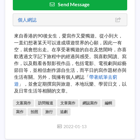
Send Message
個人網誌
來自香港的90後女生，愛寫作又愛獨遊。從小到大，
一直幻想著某天可以達成環遊世界的心願，因此一有
空，就會想出走。在享受著獨遊的自在及悠閒時，亦喜
歡透過文字記下旅程中的經過與感受。我喜歡閱讀、寫
作，以及觀看各類影視作品，包括電影、電視劇與綜藝
節目等，並相信創作源自生活，而平日的寫作題材亦與
生活有關。另外，我擁有個人網誌「
帶著紙筆去窮
遊
」，並會定期撰寫與旅遊、本地玩樂、學習日文，以
及日常生活等相關的文章。
文案寫作
訪問報道
文章寫作
網誌寫作
編輯
寫作
拍照
旅行
追劇
2022-01-13