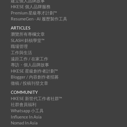
建立個人品牌故事
HKESE 個人品牌服務
Premium 星級專才計劃™
ResumeGen - AI 履歷製作工具
ARTICLES
瀏覽所有專欄文章
SLASH 斜槓學堂™
職場管理
工作與生活
遠距工作 / 在家工作
專訪・個人品牌故事
HKESE 星級創作者計劃™
Blogger / 內容創作者招募
徵稿 / 投稿刊登文章
COMMUNITY
HKESE 新世代工作者社群™
社群會員福利
Whatsapp 小工具
Influence In Asia
Nomad In Asia