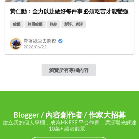
黃仁勳：全力以赴做好每件事 必須吃苦才能變強
綜藝
韓國綜藝
韓綜
影評、劇評
帶著紙筆去窮遊
2026/06/22
瀏覽所有專欄內容
Blogger / 內容創作者 / 作家大招募
建立我的個人專欄，成為HKESE 平台作家，廣泛曝光觸達
10萬+ 讀者觀眾。