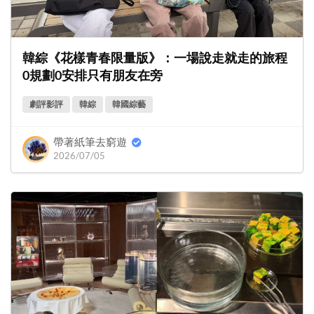
韓綜《花樣青春限量版》：一場說走就走的旅程
0規劃0安排只有朋友在旁
劇評影評
韓綜
韓國綜藝
帶著紙筆去窮遊
2026/07/05