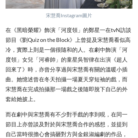
宋慧喬Instagram圖片
在《黑暗榮耀》飾演「河度領」的鄭星一在tvN訪談
節目《劉Quiz on the Block》上曾提及宋慧喬看似高
冷，實際上則是一個很隨和的人。在劇中飾演「河
度領」女兒「河睿帥」的童星吳智律在出演《超人
回來了》時，亦曾分享過與宋慧喬有關的溫暖小插
曲。她憶述曾在冬天拍攝一場夏天穿短袖的戲，而
宋慧喬在完成拍攝那一場戲之後隨即脫下自己的外
套給她披上。
而在劇中與宋慧喬有不少對手戲的李到晛，在同一
節目上亦曾談及對於與宋慧喬合作的感想，並提到
自己當時很擔心會搞砸對方與金銀淑編劇的作品，