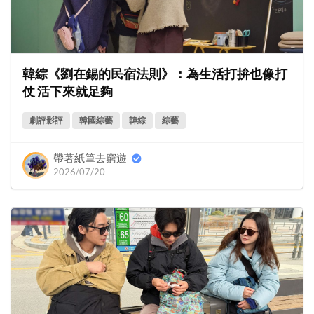
韓綜《劉在錫的民宿法則》：為生活打拚也像打
仗 活下來就足夠
劇評影評
韓國綜藝
韓綜
綜藝
帶著紙筆去窮遊
2026/07/20