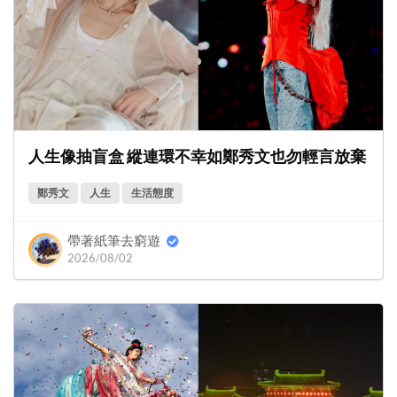
人生像抽盲盒 縱連環不幸如鄭秀文也勿輕言放棄
鄭秀文
人生
生活態度
帶著紙筆去窮遊
2026/08/02