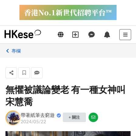
專欄
無懼被議論變老 有一種女神叫
宋慧喬
帶著紙筆去窮遊
+ 關注
2024/05/22