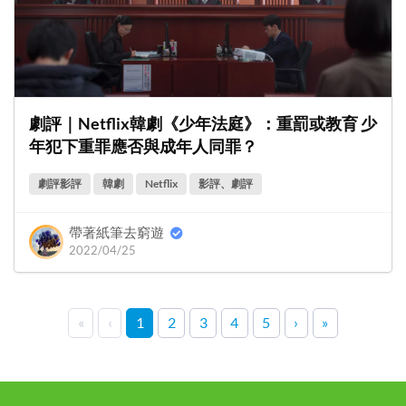
劇評｜Netflix韓劇《少年法庭》：重罰或教育 少
年犯下重罪應否與成年人同罪？
劇評影評
韓劇
Netflix
影評、劇評
帶著紙筆去窮遊
2022/04/25
«
‹
1
2
3
4
5
›
»