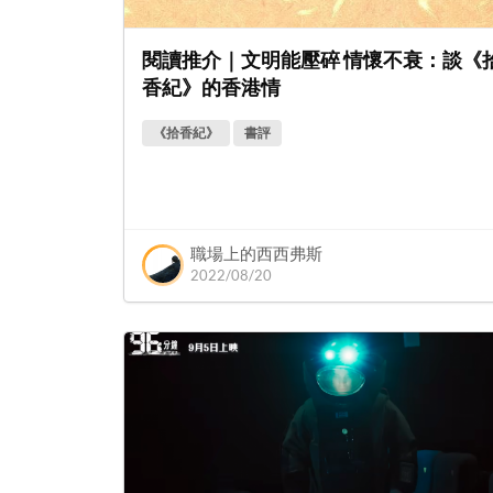
閱讀推介｜文明能壓碎 情懷不衰：談《
香紀》的香港情
《拾香紀》
書評
職場上的西西弗斯
2022/08/20