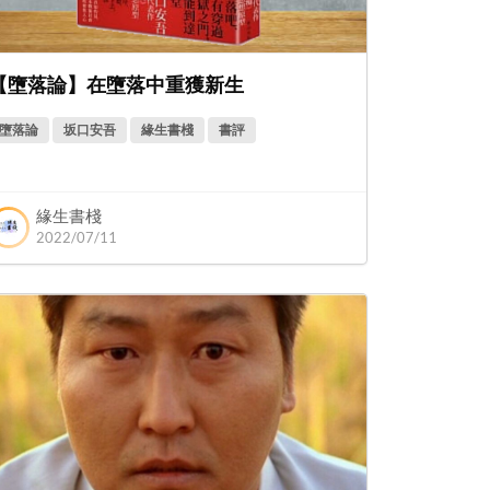
【墮落論】在墮落中重獲新生
墮落論
坂口安吾
緣生書棧
書評
緣生書棧
2022/07/11