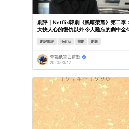
劇評｜Netflix韓劇《黑暗榮耀》第二季
大快人心的復仇以外 令人難忘的劇中金
劇評影評
Netflix
韓劇
劇集
帶著紙筆去窮遊
2023/03/17