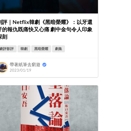
劇評｜Netflix韓劇《黑暗榮耀》：以牙還
牙的報仇既痛快又心痛 劇中金句令人印象
深刻
劇評影評
韓劇
黑暗榮耀
劇集
帶著紙筆去窮遊
2023/01/19