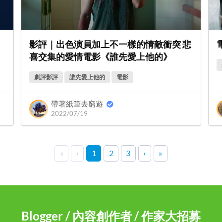
影評｜出色演員加上不一樣的情敵衝突 悲
喜交集的愛情電影《誰先愛上他的》
劇評影評
誰先愛上他的
電影
帶著紙筆去窮遊
2022/07/19
«
‹
1
2
3
›
»
Blogger / 內容創作者 / 作家大招募