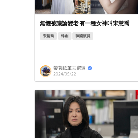
無懼被議論變老 有一種女神叫宋慧喬
宋慧喬
韓劇
韓國演員
帶著紙筆去窮遊
2024/05/22