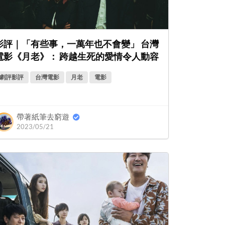
影評｜「有些事，一萬年也不會變」 台灣
電影《月老》： 跨越生死的愛情令人動容
劇評影評
台灣電影
月老
電影
帶著紙筆去窮遊
2023/05/21