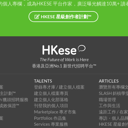
的個人專欄，成為HKESE 平台作家，廣泛曝光觸達10萬+ 讀
HKESE 星級創作者計劃™
The Future of Work is Here
香港及亞洲No.1 新世代招聘平台™
TALENTS
ARTICLES
案
登錄專才庫 / 建立個人檔案
瀏覽所有專欄
級僱主計劃™
建立個人檔案專頁
SLASH 斜槓學
arch 獵頭招聘服務
建立個人化部落格
職場管理
招聘成效保證™
刊登我的個人項目
工作與生活
Marketplace 專才市集
遠距工作 / 在
案
Portfolios 作品集
專訪・個人品
Services 專業服務
HKESE 星級