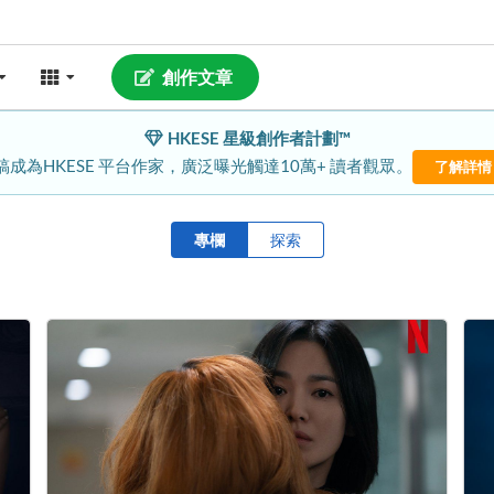
創作文章
HKESE 星級創作者計劃™
稿成為HKESE 平台作家，廣泛曝光觸達10萬+ 讀者觀眾。
了解詳情
專欄
探索