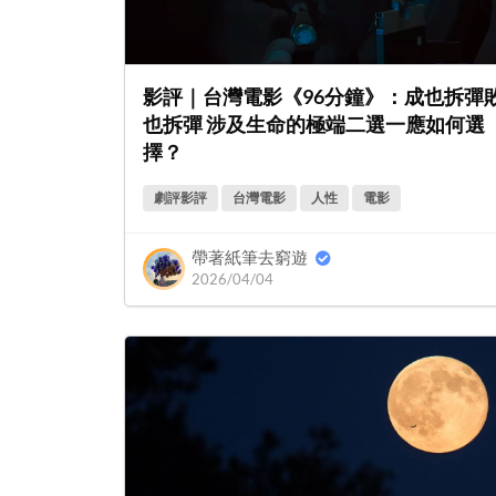
影評｜台灣電影《96分鐘》：成也拆彈
也拆彈 涉及生命的極端二選一應如何選
擇？
劇評影評
台灣電影
人性
電影
帶著紙筆去窮遊
2026/04/04