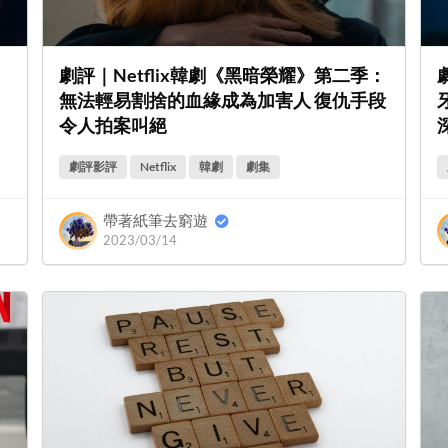
劇評｜Netflix韓劇《黑暗榮耀》第二季：
無法輕易割捨的血緣成為加害人 復仇手段
令人拍案叫絕
劇評影評
Netflix
韓劇
劇集
帶著紙筆去窮遊
2023/03/14