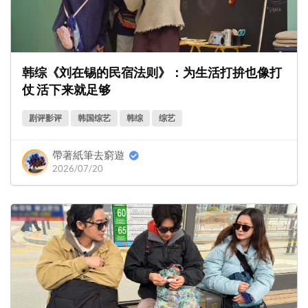
韩综《刘在锡的民宿法则》：为生活打拚也像打
仗 活下来就足够
剧评影评
韩国综艺
韩综
综艺
帶著紙筆去窮遊
2026/07/20