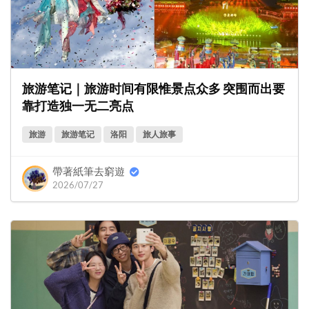
旅游笔记｜旅游时间有限惟景点众多 突围而出要
靠打造独一无二亮点
旅游
旅游笔记
洛阳
旅人旅事
帶著紙筆去窮遊
2026/07/27