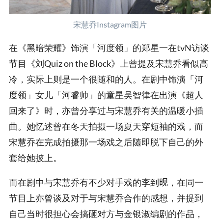
宋慧乔Instagram图片
在《黑暗荣耀》饰演「河度领」的郑星一在tvN访谈
节目《刘Quiz on the Block》上曾提及宋慧乔看似高
冷，实际上则是一个很随和的人。在剧中饰演「河
度领」女儿「河睿帅」的童星吴智律在出演《超人
回来了》时，亦曾分享过与宋慧乔有关的温暖小插
曲。她忆述曾在冬天拍摄一场夏天穿短袖的戏，而
宋慧乔在完成拍摄那一场戏之后随即脱下自己的外
套给她披上。
而在剧中与宋慧乔有不少对手戏的李到𬀪，在同一
节目上亦曾谈及对于与宋慧乔合作的感想，并提到
自己当时很担心会搞砸对方与金银淑编剧的作品，