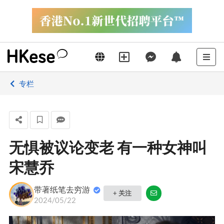
专栏
无惧被议论变老 有一种女神叫
宋慧乔
带著纸笔去穷游
+ 关注
2024/05/22