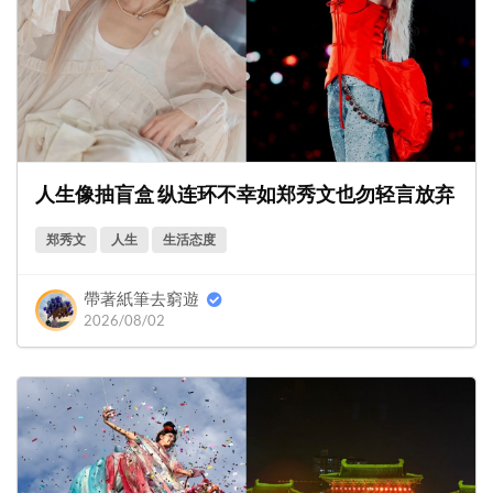
人生像抽盲盒 纵连环不幸如郑秀文也勿轻言放弃
郑秀文
人生
生活态度
帶著紙筆去窮遊
2026/08/02