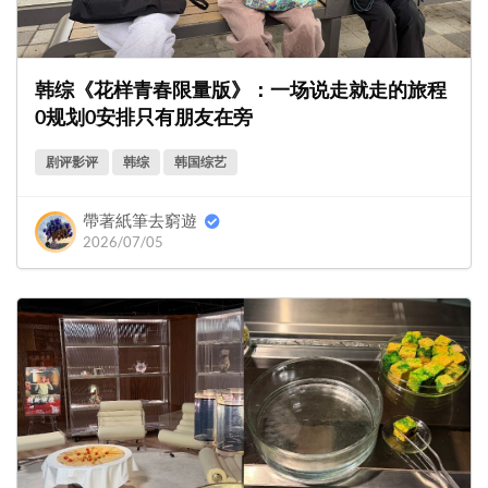
韩综《花样青春限量版》：一场说走就走的旅程
0规划0安排只有朋友在旁
剧评影评
韩综
韩国综艺
帶著紙筆去窮遊
2026/07/05