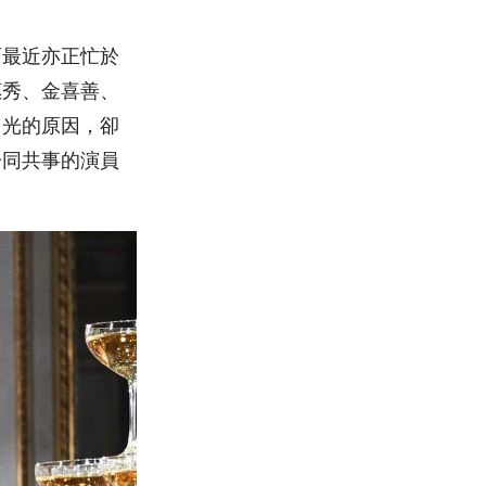
而最近亦正忙於
惠秀、金喜善、
目光的原因，卻
一同共事的演員