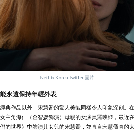
Netflix Korea Twitter 圖片
能永遠保持年輕外表
經典作品以外，宋慧喬的驚人美貌同樣令人印象深刻。
女主角海仁（金智媛飾演）母親的女演員羅映姬，最近
們的世界》中飾演其女兒的宋慧喬，並直言宋慧喬真的