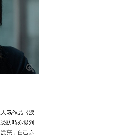
在人氣作品《淚
在受訪時亦提到
太漂亮，自己亦