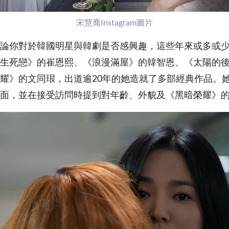
宋慧喬Instagram圖片
論你對於韓國明星與韓劇是否感興趣，這些年來或多或
生死戀》的崔恩熙、《浪漫滿屋》的韓智恩、《太陽的
耀》的文同珢，出道逾20年的她造就了多部經典作品。
面，並在接受訪問時提到對年齡、外貌及《黑暗榮耀》