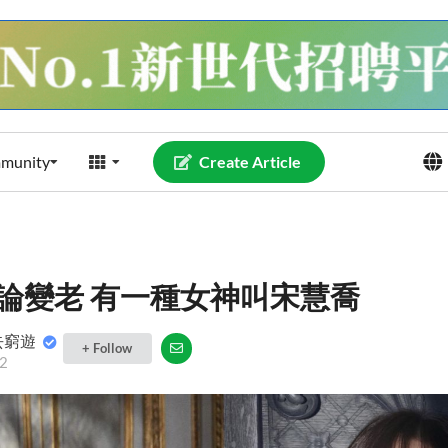
munity
Create Article
論變老 有一種女神叫宋慧喬
去窮遊
+ Follow
2