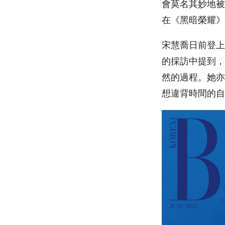
會莫名其妙地被
在《黑暗榮耀》
宋慧喬日前登上時
的採訪中提到，
然的過程。她亦
想違背時間的自