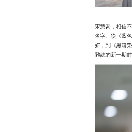
宋慧喬，相信不
名字。從《藍色
妍，到《黑暗榮
雜誌的新一期封