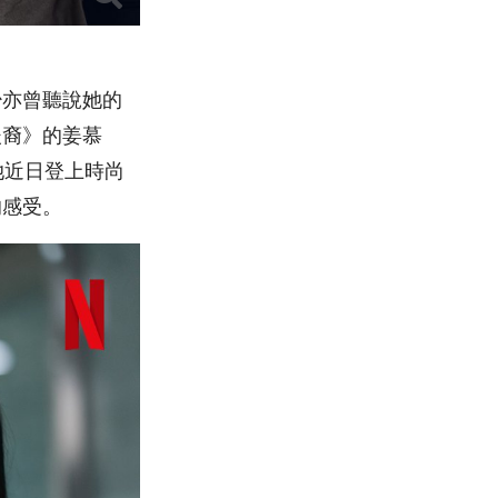
少亦曾聽說她的
後裔》的姜慕
她近日登上時尚
的感受。