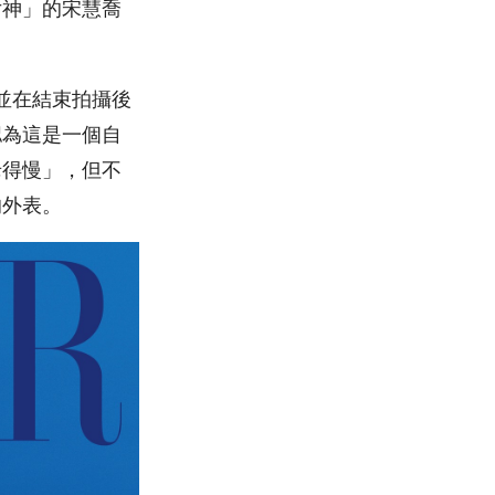
女神」的宋慧喬
面，並在結束拍攝後
認為這是一個自
老得慢」，但不
的外表。