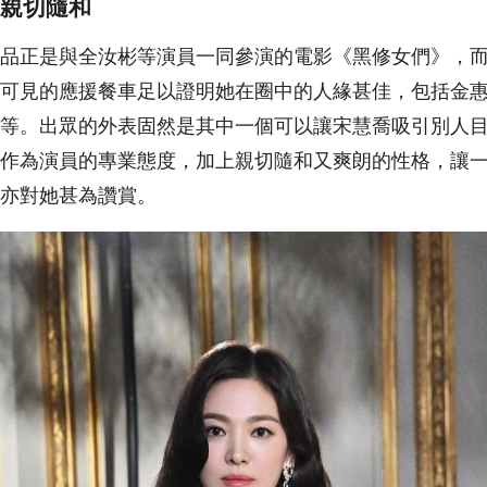
親切隨和
品正是與全汝彬等演員一同參演的電影《黑修女們》，
可見的應援餐車足以證明她在圈中的人緣甚佳，包括金
等。出眾的外表固然是其中一個可以讓宋慧喬吸引別人
作為演員的專業態度，加上親切隨和又爽朗的性格，讓
亦對她甚為讚賞。