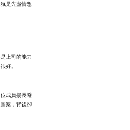
氣氛是先盡情想
要是上司的能力
得很好。
一位成員揚長避
麗圖案，背後卻