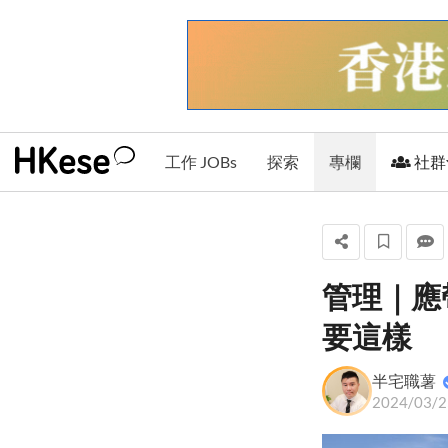
工作 JOBs
探索
專欄
社群
管理｜應
半宅職薯
要這樣
+ 關注
半宅職薯
2024/03/2