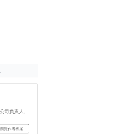
。
詢公司負責人、
瀏覽作者檔案