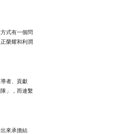
種方式有一個問
反正榮耀和利潤
領導者、貢獻
團隊」，而連繫
站出來承擔結