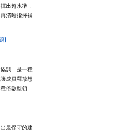
發揮出超水準，
，再清晰指揮補
題]
行協調，是一種
先讓成員釋放想
一種倍數型領
提出最保守的建