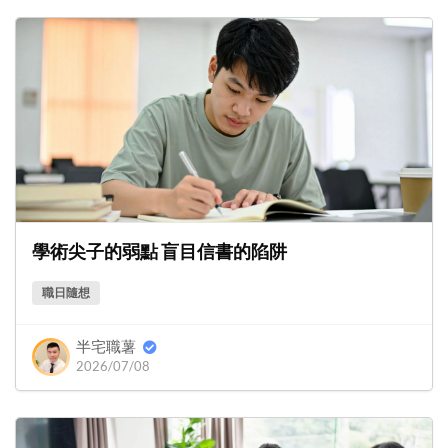
學術尖子的弱點 盲目信書的陷阱
職日隨想
半宅職薯
2026/07/08