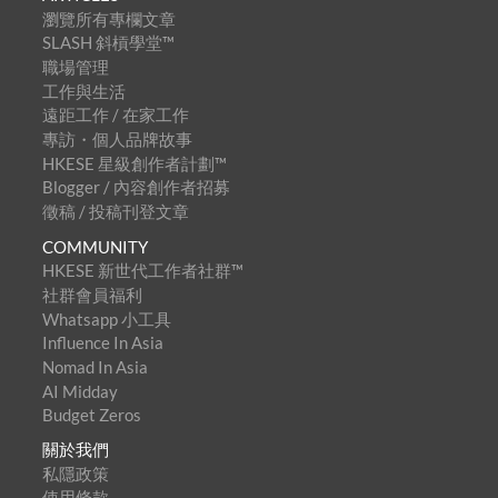
瀏覽所有專欄文章
SLASH 斜槓學堂™
職場管理
工作與生活
遠距工作 / 在家工作
專訪・個人品牌故事
HKESE 星級創作者計劃™
Blogger / 內容創作者招募
徵稿 / 投稿刊登文章
COMMUNITY
HKESE 新世代工作者社群™
社群會員福利
Whatsapp 小工具
Influence In Asia
Nomad In Asia
AI Midday
Budget Zeros
關於我們
私隱政策
使用條款