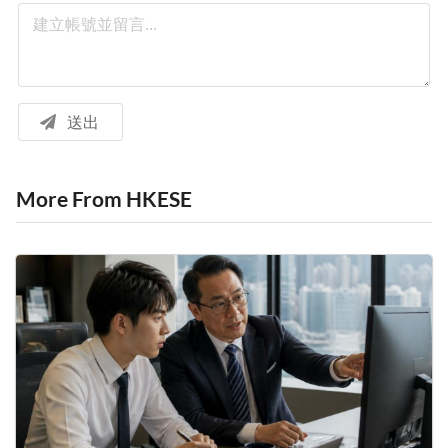
送出
More From HKESE