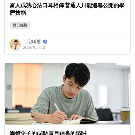
富人成功心法口耳相傳 普通人只能追尋公開的學
歷技能
職日隨想
半宅職薯
2026/07/22
學術尖子的弱點 盲目信書的陷阱