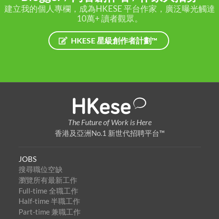
建立我的個人專欄，成為HKESE 平台作家，廣泛曝光觸達
10萬+ 讀者觀眾。
HKESE 星級創作者計劃™
The Future of Work is Here
香港及亞洲No.1 新世代招聘平台™
JOBS
搜尋職位空缺
瀏覽所有最新工作
Full-time 全職工作
Half-time 半職工作
Part-time 兼職工作