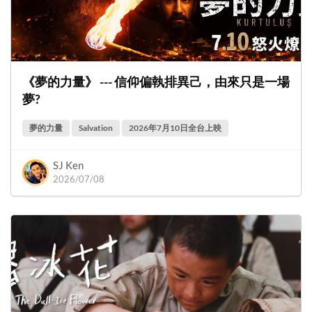
《夢的力量》 --- 信仰偏執排異己，由來只是一場
夢?
夢的力量
Salvation
2026年7月10日全台上映
SJ Ken
2026/07/08