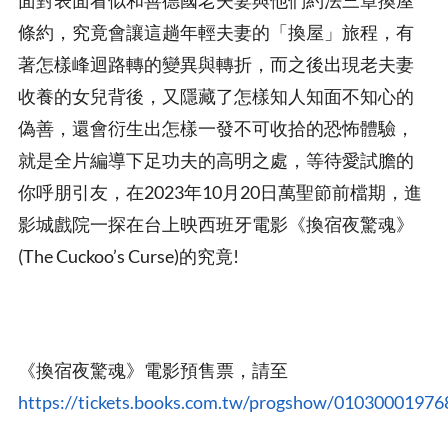
面對表面看似和善德國老夫妻與他們約法三章換屋
條約，究竟會讓這趟年輕夫妻的「換屋」旅程，有
著怎樣峰迴路轉的變異與轉折，而之後出現老夫妻
收養的女兒背後，又隱藏了怎樣知人知面不知心的
偽善，還會衍生出怎樣一發不可收拾的恐怖體驗，
就是全片編導下足功夫的高明之處，等待愛試膽的
你呼朋引友，在2023年10月20日萬聖節前檔期，進
影城戲院一探在台上映西班牙電影《換宿夜驚魂》
(The Cuckoo’s Curse)的究竟!
《換宿夜驚魂》電影預售票，請至
https://tickets.books.com.tw/progshow/01030001976