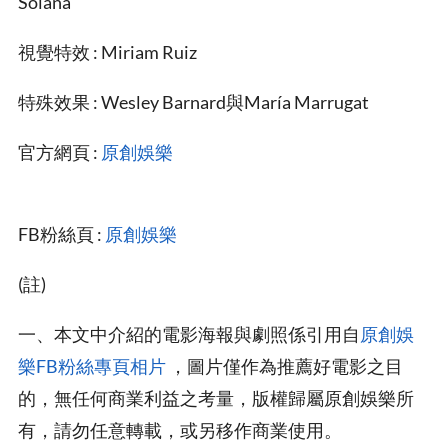
Solana
視覺特效 : Miriam Ruiz
特殊效果 : Wesley Barnard與María Marrugat
官方網頁 :
原創娛樂
FB粉絲頁 :
原創娛樂
(註)
一、本文中介紹的電影海報與劇照係引用自
原創娛
樂FB粉絲專頁相片
，圖片僅作為推薦好電影之目
的，無任何商業利益之考量，版權歸屬原創娛樂所
有，請勿任意轉載，或另移作商業使用。