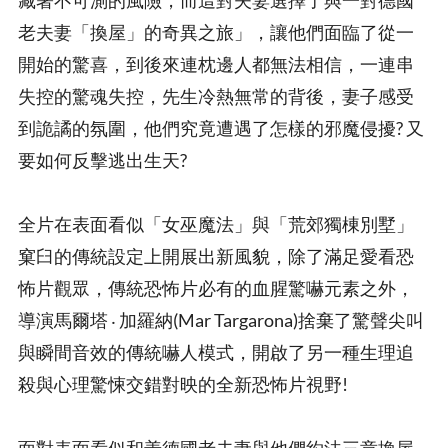
藏著不可測的風險，而這對夫妻選擇了與一對德國
老夫妻「換屋」的奇異之旅」，讓他們面臨了從一
開始的驚喜，到後來連枕邊人都無法相信，一連串
失控的驚魂失控，先生冷熱無常的背後，妻子感受
到詭譎的氛圍，他們究竟遭遇了怎樣的邪魔侵擾? 又
要如何反擊逃出生天?
全片在表面看似「女巫魔法」與「荒郊獨棟別墅」
窠臼的傳統設定上開展出新風貌，除了滿足愛看恐
怖片觀眾，傳統恐怖片必有的血腥驚嚇元素之外，
導演馬爾塔 ‧ 加羅納(Mar Targarona)捨棄了驚聲尖叫
與瞬間音效的傳統嚇人模式，開啟了另一種生理追
殺與心理驚悚交錯對映的全新恐怖片視野!