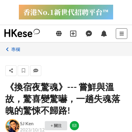
專欄
《換宿夜驚魂》--- 嘗鮮與溫
故，驚喜變驚嚇，一趟失魂落
魄的驚悚不歸路!
SJ Ken
+ 關注
2023/10/12