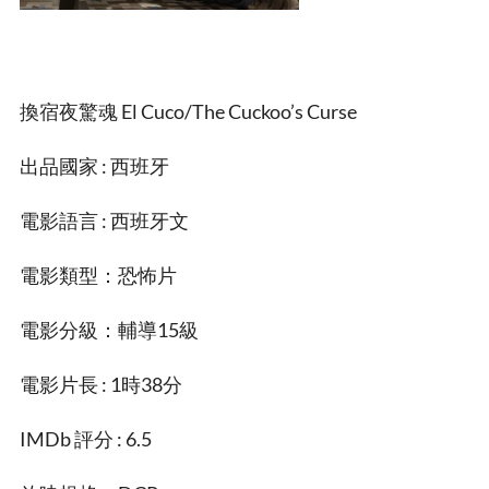
換宿夜驚魂 El Cuco/The Cuckoo’s Curse
出品國家 : 西班牙
電影語言 : 西班牙文
電影類型：恐怖片
電影分級：輔導15級
電影片長 : 1時38分
IMDb 評分 : 6.5