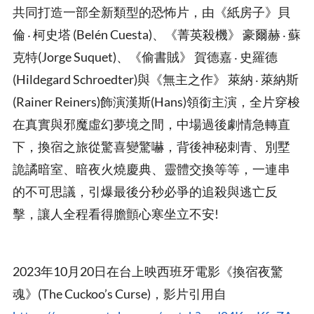
共同打造一部全新類型的恐怖片，由《紙房子》貝
倫 ‧ 柯史塔 (Belén Cuesta)、《菁英殺機》 豪爾赫 ‧ 蘇
克特(Jorge Suquet)、《偷書賊》 賀德嘉 ‧ 史羅德
(Hildegard Schroedter)與《無主之作》 萊納 ‧ 萊納斯
(Rainer Reiners)飾演漢斯(Hans)領銜主演，全片穿梭
在真實與邪魔虛幻夢境之間，中場過後劇情急轉直
下，換宿之旅從驚喜變驚嚇，背後神秘刺青、別墅
詭譎暗室、暗夜火燒慶典、靈體交換等等，一連串
的不可思議，引爆最後分秒必爭的追殺與逃亡反
擊，讓人全程看得膽顫心寒坐立不安!
2023年10月20日在台上映西班牙電影《換宿夜驚
魂》(The Cuckoo’s Curse)，影片引用自