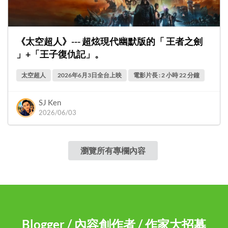
《太空超人》--- 超炫現代幽默版的「 王者之劍
」+「王子復仇記」。
太空超人
2026年6月3日全台上映
電影片長 : 2 小時 22 分鐘
SJ Ken
2026/06/03
瀏覽所有專欄內容
Blogger / 內容創作者 / 作家大招募