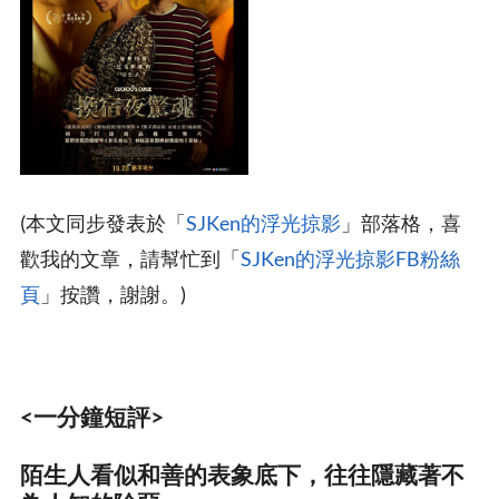
(本文同步發表於「
SJKen的浮光掠影
」部落格，喜
歡我的文章，請幫忙到「
SJKen的浮光掠影FB粉絲
頁
」按讚，謝謝。)
<一分鐘短評>
陌生人看似和善的表象底下，往往隱藏著不