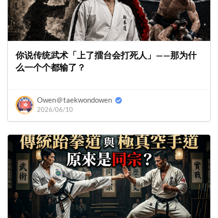
你说传统武术「上了擂台会打死人」——那为什
么一个个都输了？
Owen＠taekwondowen
2026/06/10