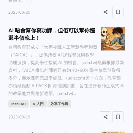
2025/08/20
AI 唔會幫你寫功課，但佢可以幫你慳
返半個晚上！
台灣教育部成立「大專校院人工智慧學程聯盟
（TAICA）」，提供跨校 AI 課程資源與教學
助理服務，提高學生接觸 AI 的機會。(edu.tw)然而根據最新
資料，TAICA 推出的課程只有約 40–60% 學生修畢並取得
學分，顯示課程完成率偏低。(udn.com)另一方面，教育部
亦積極推動 AIPACK 師資培訓計畫，旨在提升教師生成式 AI
的教學能力與創新應用。(edu.tw)...
ManusAI
AI入門
效率工作流
2025/08/19