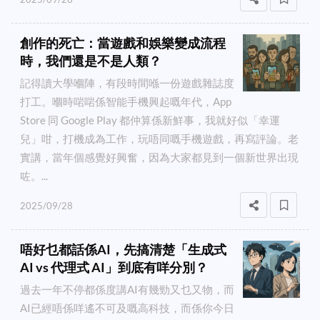
創作的死亡：當遊戲和娛樂變成流程
時，我們還是不是人類？
記得讀大學嗰陣，有段時間喺一份遊戲雜誌度
打工。嗰時啱啱係智能手機興起嘅年代，App
Store 同 Google Play 都仲算係新鮮事，我就好似「幸運
兒」咁，打機成為工作，玩唔同嘅手機遊戲，再寫評論。老
實講，當年個感覺好興奮，因為大家都見到一個新世界出現
咗。...
2025/09/28
唔好乜都話係AI，先搞清楚「生成式
AI vs 代理式 AI」到底有咩分別？
過去一年不停都係度講AI有幾勁又乜又物，而
AI已經唔係咩遙不可及嘅高科技，而係你今日