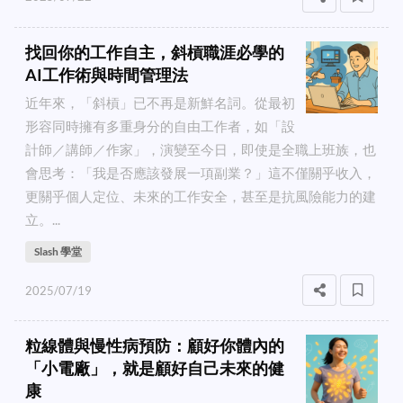
找回你的工作自主，斜槓職涯必學的
AI工作術與時間管理法
近年來，「斜槓」已不再是新鮮名詞。從最初
形容同時擁有多重身分的自由工作者，如「設
計師／講師／作家」，演變至今日，即使是全職上班族，也
會思考：「我是否應該發展一項副業？」這不僅關乎收入，
更關乎個人定位、未來的工作安全，甚至是抗風險能力的建
立。...
Slash 學堂
2025/07/19
粒線體與慢性病預防：顧好你體內的
「小電廠」，就是顧好自己未來的健
康