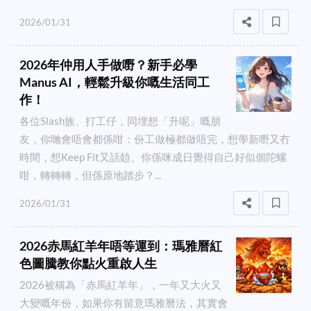
2026/01/31
2026年仲用人手做嘢？新手必學
Manus AI，輕鬆升級你嘅生活同工
作！
各位Slash族、打工仔，同埋想「升呢」嘅朋
友，你哋會唔會都係咁：份工做極都做唔完，想學新嘢又冇
時間，想Keep Fit又話攰。你係咪成日覺得自己好似個陀螺
咁，轉轉轉，但係原地踏步？...
2026/01/31
2026赤馬紅羊年唔等運到：瑪雅曆紅
色圖騰教你點火重啟人生
2026被稱為「赤馬紅羊年」，一年又大火又
大變嘅年份，如果你有留意瑪雅曆法，其實會