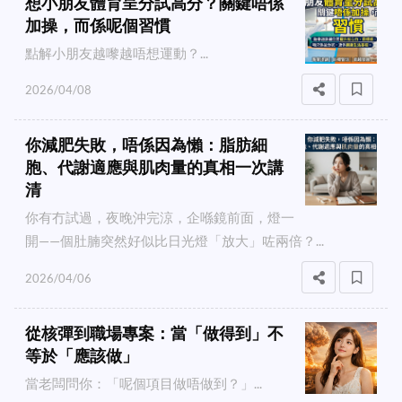
想小朋友體育呈分試高分？關鍵唔係
加操，而係呢個習慣
點解小朋友越嚟越唔想運動？...
2026/04/08
你減肥失敗，唔係因為懶：脂肪細
胞、代謝適應與肌肉量的真相一次講
清
你有冇試過，夜晚沖完涼，企喺鏡前面，燈一
開——個肚腩突然好似比日光燈「放大」咗兩倍？...
2026/04/06
從核彈到職場專案：當「做得到」不
等於「應該做」
當老闆問你：「呢個項目做唔做到？」...