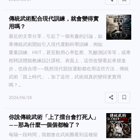
傳統武術配合現代訓練，就會變得實
用嗎？
最近的文章分享，引起了一個有趣的討論，如
果傳統武術開始引入現代運動科學訓練，例如
重量訓練、HIIT，甚至動用心率監察、乳酸測試等等，或專
程聘請體能教練設計課程。表面上，這些改變看起來很進
步，也很合理——既然現代競技運動都在用這些方法，傳統
武術「跟上時代」，加了這些，武術就真的變得更實用
嗎？...
2026/06/18
你說傳統武術「上了擂台會打死人」
——那為什麼一個個都輸了？
每隔一段時間，我都會在武術圈看到這種留