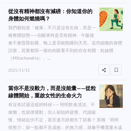
從沒有精神都沒有減磅：你知道你的
身體如何燃燒嗎？
我們都知道「健康」不只是沒有生病，而是一
種整體狀態——你醒來時是否有精神、午飯後
會不會昏昏欲睡、晚上是否能熟睡到天亮。這些細微的身體
訊號，其實都與一個你肉眼看不到的存在有關：粒線體
（Mitochondria）。...
2025/11/12
當你不是沒毅力，而是沒能量——從粒
線體開始，重啟女性的生命火力
有沒有試過這樣的時候—— 明明飲食清淡、不
偷懶，也規律運動，但人卻始終疲憊、代謝緩
慢、情緒起伏不定，甚至連月經都失了節奏？ 那種「明明
很努力，卻一點都不見成效」的無力感，就像手機電量永遠