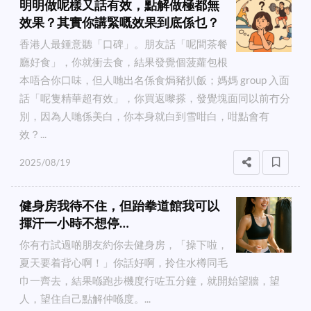
明明做呢樣又話有效，點解做極都無
效果？其實你講緊嘅效果到底係乜？
香港人最鍾意聽「口碑」。朋友話「呢間茶餐
廳好食」，你就衝去食，結果發覺個菠蘿包根
本唔合你口味，但人哋出名係食焗豬扒飯；媽媽 group 入面
話「呢隻精華超有效」，你買返嚟搽，發覺塊面同以前冇分
別，因為人哋係美白，你本身就白到雪咁白，咁點會有
效？...
2025/08/19
健身房我待不住，但跆拳道館我可以
揮汗一小時不想停…
你有冇試過啲朋友約你去健身房，「操下啦，
夏天要着背心啊！」你話好啊，拎住水樽同毛
巾一齊去，結果喺跑步機度行咗五分鐘，就開始望牆，望
人，望住自己點解仲喺度。...