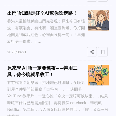
出門唔知點走好？AI幫你諗定路！
香港人最怕就係臨出門先發現：原來今日有場
波、有演唱會、有比賽，嗰區塞到爆。你打開
地圖見到成片紅色，心裡面只得一句：「早知
就行另一條啦。」...
2025/08/21
原來學 AI 唔一定要熬夜——善用工
具，你今晚就早收工！
有冇試過？朝早返工搭地鐵已經眼瞓，夜晚返
到屋企仲要開部電腦「自學 AI」。一邊開著
YouTube 教學片，一邊心諗「今次一定唔可以放棄」，結果
睇咗三條片已經開始眼訓，再掟低個 notebook，轉頭就
Netflix。第二日，心入面又暗暗責怪自己：「唉，又係三分
鐘熱度。」...