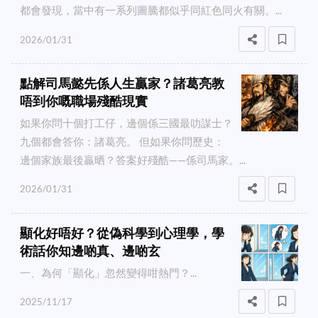
都會發現，當中有一系列圖騰都似乎同紅色同火有關。...
2026/01/31
點解司馬懿先係人生贏家？諸葛亮教
唔到你嘅職場殘酷現實
如果你問十個打工仔，邊個係三國最叻謀士？
九個都會答你：諸葛亮。 但如果你問歷史：
邊個家族最後贏晒？答案好殘酷——係司馬家。...
2026/01/31
顯化好唔好？從偽科學到心理學，學
術話你知邊啲真、邊啲玄
一、為何「顯化」忽然變得咁熱門？...
2025/11/17