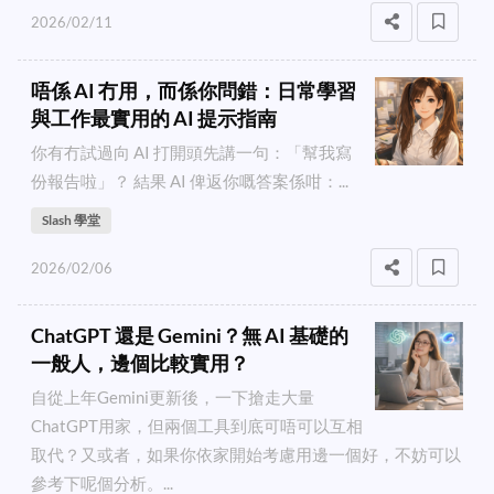
2026/02/11
唔係 AI 冇用，而係你問錯：日常學習
與工作最實用的 AI 提示指南
你有冇試過向 AI 打開頭先講一句：「幫我寫
份報告啦」？ 結果 AI 俾返你嘅答案係咁：...
Slash 學堂
2026/02/06
ChatGPT 還是 Gemini？無 AI 基礎的
一般人，邊個比較實用？
自從上年Gemini更新後，一下搶走大量
ChatGPT用家，但兩個工具到底可唔可以互相
取代？又或者，如果你依家開始考慮用邊一個好，不妨可以
參考下呢個分析。...