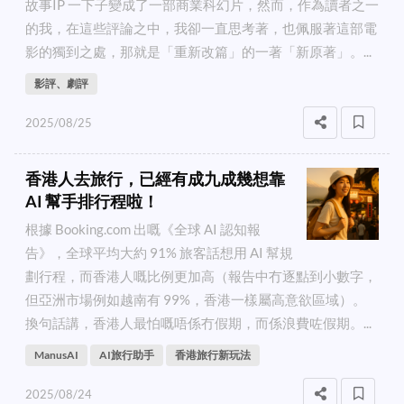
故事IP 一下子變成了一部商業科幻片，然而，作為讀者之一
的我，在這些評論之中，我卻一直思考著，也佩服著這部電
影的獨到之處，那就是「重新改篇」的一著「新原著」。...
影評、劇評
2025/08/25
香港人去旅行，已經有成九成幾想靠
AI 幫手排行程啦！
根據 Booking.com 出嘅《全球 AI 認知報
告》，全球平均大約 91% 旅客話想用 AI 幫規
劃行程，而香港人嘅比例更加高（報告中冇逐點到小數字，
但亞洲市場例如越南有 99%，香港一樣屬高意欲區域）。
換句話講，香港人最怕嘅唔係冇假期，而係浪費咗假期。...
ManusAI
AI旅行助手
香港旅行新玩法
2025/08/24