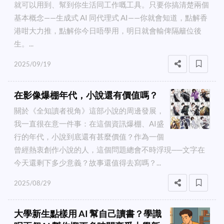
就可以用到、幫到你生活同工作嘅工具。只要你搞清楚兩個
基本概念——生成式 AI 同代理式 AI——你就會知道，點解香
港咁大力推，點解你今日唔學用，明日就會輸俾隔籬位後
生。...
2025/09/19
在影像爆棚年代，小說還有價值嗎？
關於《全知讀者視角》這部小說的周邊發展，
我一直很在意一件事：在這個資訊爆棚、AI盛
行的年代，小說到底還有甚麼價值？作為一個
曾經熱衷創作小說的人，這個問題總會不時浮現──文字在
今天還剩下多少意義？故事還值得去寫嗎？...
2025/08/29
大學新生點樣用 AI 幫自己讀書？學識