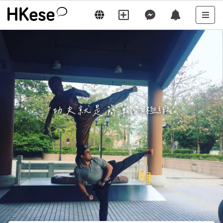
“
功夫就是簡單的極緻
”