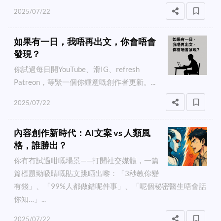
2025/07/22
如果有一日，我唔再出文，你會唔會
發現？
你試過每日開YouTube、滑IG、refresh
Patreon，等緊一個你鍾意嘅創作者更新。...
2025/07/22
內容創作新時代：AI文案 vs 人類風
格，誰勝出？
你有冇試過咁嘅場景——打開社交媒體，一篇
篇標題勁吸睛嘅貼文跳晒出嚟：「3秒教你變
有錢」、「99%人都做錯呢件事」、「呢個秘密醫生唔會話
你知…」...
2025/07/22