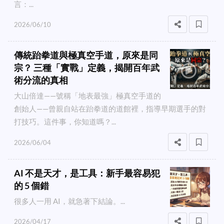
言：...
2026/06/10
傳統跆拳道與極真空手道，原來是同
宗？ 三種「實戰」定義，揭開百年武
術分流的真相
大山倍達——號稱「地表最強」極真空手道的
創始人——曾親自站在跆拳道的道館裡，指導早期選手的對
打技巧。這件事，你知道嗎？...
2026/06/04
AI 不是天才，是工具：新手最容易犯
的 5 個錯
很多人一用 AI，就急著下結論。...
2026/04/17