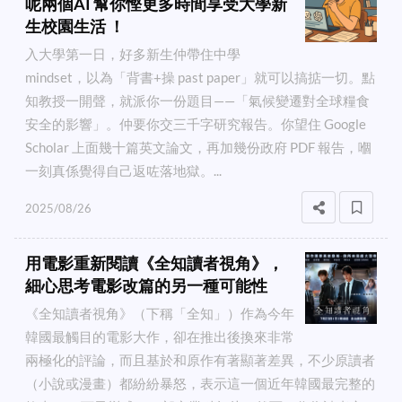
呢兩個AI 幫你慳更多時間享受大學新
生校園生活 ！
入大學第一日，好多新生仲帶住中學
mindset，以為「背書+操 past paper」就可以搞掂一切。點
知教授一開聲，就派你一份題目——「氣候變遷對全球糧食
安全的影響」。仲要你交三千字研究報告。你望住 Google
Scholar 上面幾十篇英文論文，再加幾份政府 PDF 報告，嗰
一刻真係覺得自己返咗落地獄。...
2025/08/26
用電影重新閱讀《全知讀者視角》，
細心思考電影改篇的另一種可能性
《全知讀者視角》（下稱「全知」）作為今年
韓國最觸目的電影大作，卻在推出後換來非常
兩極化的評論，而且基於和原作有著顯著差異，不少原讀者
（小說或漫畫）都紛紛暴怒，表示這一個近年韓國最完整的