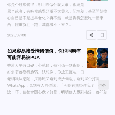
你是否經常覺得，明明沒做什麼大事，卻總是
累？或者，有時候感覺頭腦不太靈光，記性差，甚至開始擔
心自己是不是提早老化？再不然，就是覺得怎麼吃一點東
西，體重就往上跑，減都減不下來？...
2025/07/08
如果容易接受情緒價值，你也同時有
可能容易被PUA
香港人平時口硬，心就軟，特別係一到夜晚，
好多嘢都變得脆弱。試想像，你放工捱咗一日
老細嘅屎忽鬧，搭港鐵又迫到成沙甸魚，返到屋企打開
WhatsApp，見到有人同你講：「今晚有無掛住我？」你心
諗：吓，佢都會關心我？於是，明明個人累到核爆，都即刻
回：「有呀，你呢？」你知唔知，呢下，就係你既容易接受
發送信息聯繫
Owen＠taekwondowen
情緒價值，亦係你容易俾PUA入侵嘅第一步。...