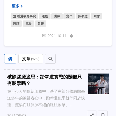
更多
香港教育學院
運動
訓練
寫作
跆拳道
寫作
閱讀
電影
音樂
2021-10-11
1
文章
(
265
)
破除踢腿迷思：跆拳道實戰的關鍵只
有腿擊嗎？
在不少人的傳統印象中，甚至在部分修練跆拳
道多年的練習者心中，跆拳道似乎就等同於快
速、流暢而且源源不絕的腿法攻擊。...
2026/08/07