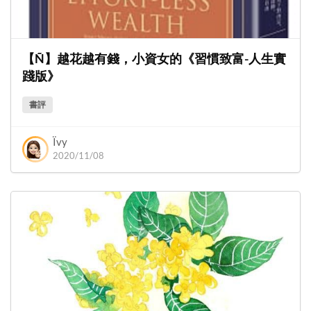
【Ñ】越花越有錢，小資女的《習慣致富-人生實
踐版》
書評
Ïvy
2020/11/08