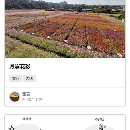
月眉花彩
賞花
大溪
雅言
2020/11/23