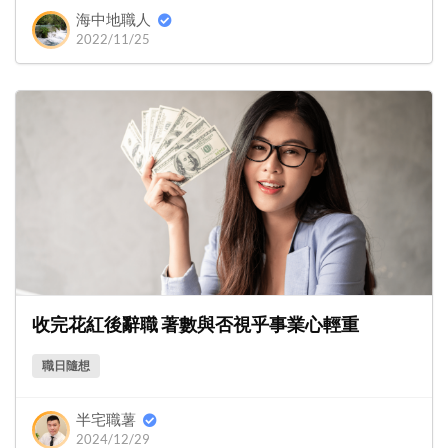
海中地職人
2022/11/25
收完花紅後辭職 著數與否視乎事業心輕重
職日隨想
半宅職薯
2024/12/29