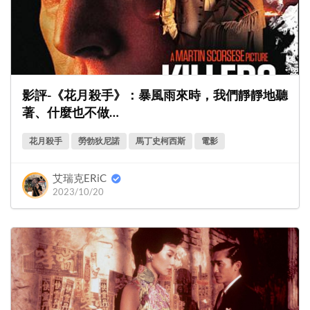
影評-《花月殺手》：暴風雨來時，我們靜靜地聽
著、什麼也不做…
花月殺手
勞勃狄尼諾
馬丁史柯西斯
電影
艾瑞克ERiC
2023/10/20