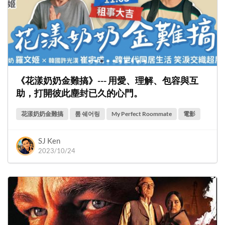
《花漾奶奶金難搞》--- 用愛、理解、包容與互
助，打開彼此塵封已久的心門。
花漾奶奶金難搞
룸 쉐어링
My Perfect Roommate
電影
SJ Ken
2023/10/24