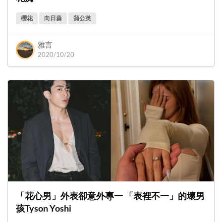
櫻花
向日葵
蒲公英
雅言
2020/10/20
「花心男」外表卻意外專一 「表裡不一」的壞男
孩Tyson Yoshi