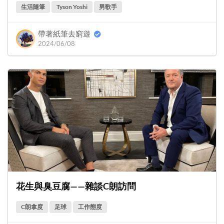
生活隨筆
Tyson Yoshi
男歌手
帶著紙筆去窮遊
2024/06/08
花生與臭豆腐——雜談C朗訪問
C朗拿度
足球
工作態度