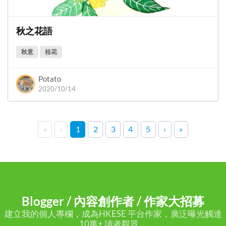
秋之花語
秋意
桂花
Potato
2020/10/14
«
‹
1
2
3
4
5
›
»
Blogger / 內容創作者 / 作家大招募
建立我的個人專欄，成為HKESE 平台作家，廣泛曝光觸達
10萬+ 讀者觀眾。