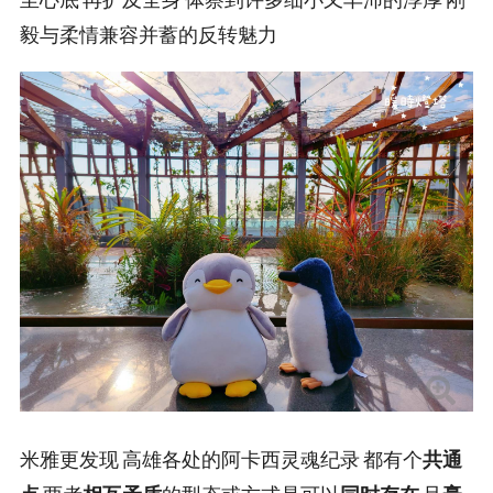
毅与柔情兼容并蓄的反转魅力
米雅更发现 高雄各处的阿卡西灵魂纪录 都有个
共通