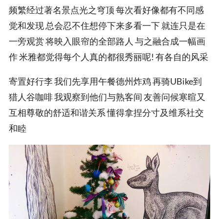
频繁经过著名景点光之穹顶 每次看好像都有不同感
觉和发现 总会忍不住想停下来多看一下 就连只是在
一旁观赏 将映入眼帘的全部路人 与之融合成一幅画
作 米雅都觉得每个人真的都很秀丽呢! 有各自的风采
寄置好行李 我们先享用午餐德州炸鸡 再骑UBike到
猎人谷咖啡 我观察到他们与熟客间 友善问候寒暄又
互相尊敬的舒适和谐关系 懂得拿捏分寸及维系社交
和睦