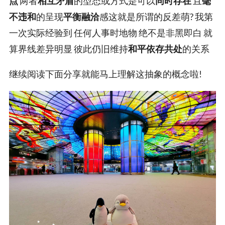
点
两者
相互矛盾
的型态或方式是可以
同时存在
且
毫
不违和
的呈现
平衡融洽
感这就是所谓的反差萌? 我第
一次实际经验到 任何人事时地物 绝不是非黑即白 就
算界线差异明显 彼此仍旧维持
和平依存共处
的关系
继续阅读下面分享就能马上理解这抽象的概念啦!