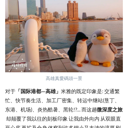
高雄真愛碼頭一景
对于
「国际港都—高雄」
米雅的既定印象是: 交通繁
忙、快节奏生活、加工厂密集、转运中继站(垦丁、
东港、机场)、炎热酷暑、黑轮!?... 而这趟
微深度之旅
却颠覆了我以往的刻板印象 让我由外向内 从双眼直
至心底 再扩及全身 体察到许多细小又丰沛的淳厚 刚