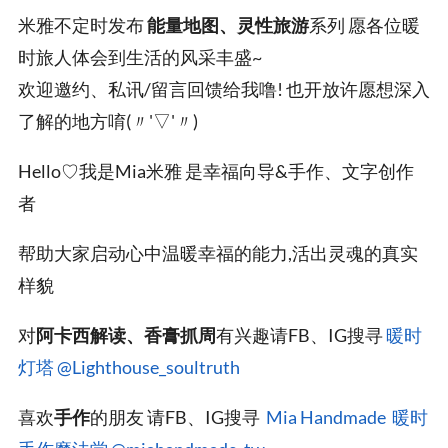
米雅不定时发布
能量地图、灵性旅游
系列 愿各位暖
时旅人体会到生活的风采丰盛~
欢迎邀约、私讯/留言回馈给我噜! 也开放许愿想深入
了解的地方唷(〃'▽'〃)
Hello♡我是Mia米雅 是幸福向导&手作、文字创作
者
帮助大家启动心中温暖幸福的能力,活出灵魂的真实
样貌
对
阿卡西解读、香膏抓周
有兴趣请FB、IG搜寻
暖时
灯塔
@Lighthouse_soultruth
喜欢
手作
的朋友 请FB、IG搜寻
Mia Handmade 暖时