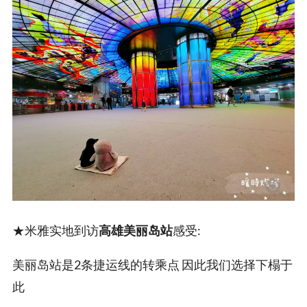
★米雅实地到访
高雄美丽岛站
感受:
美丽岛站是2条捷运线的转乘点 因此我们选择下榻于
此