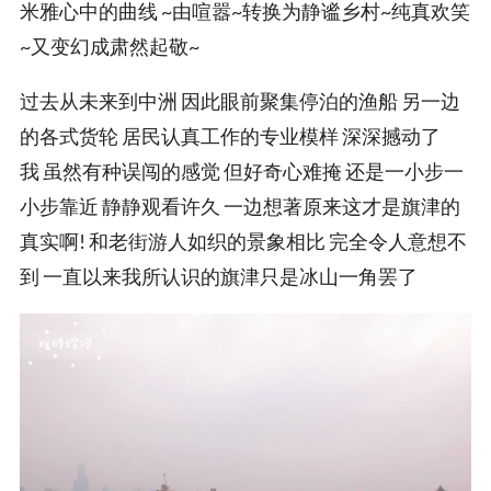
米雅心中的曲线 ~由喧嚣~转换为静谧乡村~纯真欢笑
~又变幻成肃然起敬~
过去从未来到中洲 因此眼前聚集停泊的渔船 另一边
的各式货轮 居民认真工作的专业模样 深深撼动了
我 虽然有种误闯的感觉 但好奇心难掩 还是一小步一
小步靠近 静静观看许久 一边想著原来这才是旗津的
真实啊! 和老街游人如织的景象相比 完全令人意想不
到 一直以来我所认识的旗津只是冰山一角罢了