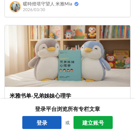
暖時燈塔守望人 米雅Mia
2026/03/30
米雅书单-兄弟姊妹心理学
登录平台浏览所有专栏文章
暖时灯塔
米雅书单
兄弟姊妹心理学
登录
建立账号
或
暖時燈塔守望人 米雅Mia
2026/03/12