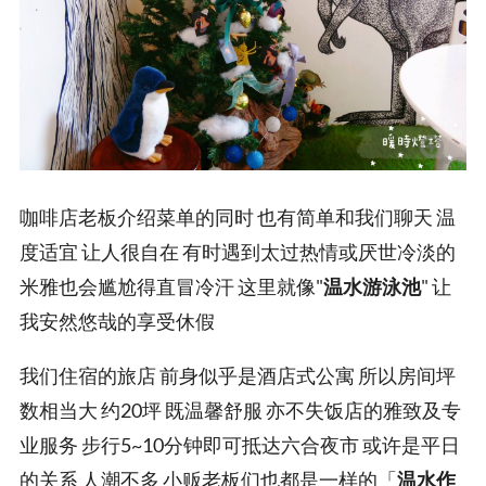
咖啡店老板介绍菜单的同时 也有简单和我们聊天 温
度适宜 让人很自在 有时遇到太过热情或厌世冷淡的
米雅也会尴尬得直冒冷汗 这里就像"
温水游泳池
" 让
我安然悠哉的享受休假
我们住宿的旅店 前身似乎是酒店式公寓 所以房间坪
数相当大 约20坪 既温馨舒服 亦不失饭店的雅致及专
业服务 步行5~10分钟即可抵达六合夜市 或许是平日
的关系 人潮不多 小贩老板们也都是一样的「
温水作