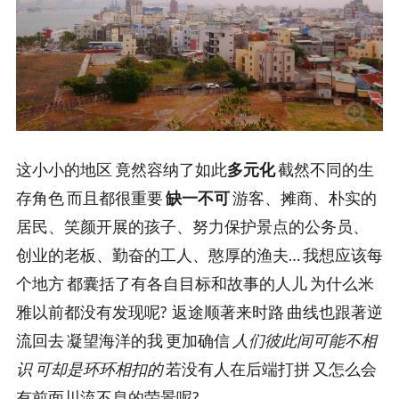
这小小的地区 竟然容纳了如此
多元化
截然不同的生
存角色 而且都很重要
缺一不可
游客、摊商、朴实的
居民、笑颜开展的孩子、努力保护景点的公务员、
创业的老板、勤奋的工人、憨厚的渔夫… 我想应该每
个地方 都囊括了有各自目标和故事的人儿 为什么米
雅以前都没有发现呢? 返途顺著来时路 曲线也跟著逆
流回去 凝望海洋的我 更加确信
人们彼此间可能不相
识 可却是环环相扣的
若没有人在后端打拼 又怎么会
有前面川流不息的荣景呢?