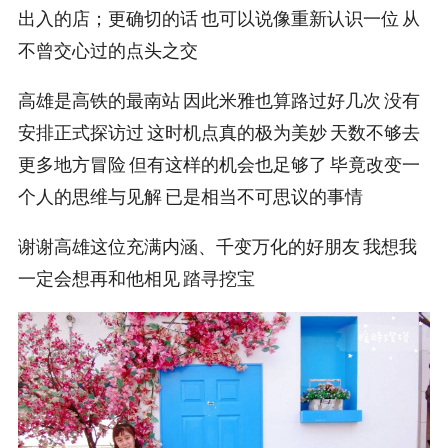
出入的店；更确切的话 也可以说像重新认识一位 从
不曾交心过的点头之交
高雄是高铁的最南站 因此米雅也算路过好几次 没有
安排正式探访过 这时机点真的极为美妙 天数不够去
更多地方冒险 但有这样的机会也足够了 毕竟改变一
个人的思维与见解 已是相当不可思议的事情
谢谢高雄这位充满内涵、千变万化的好朋友 我想我
一定会想再和他相见 踏寻挖宝