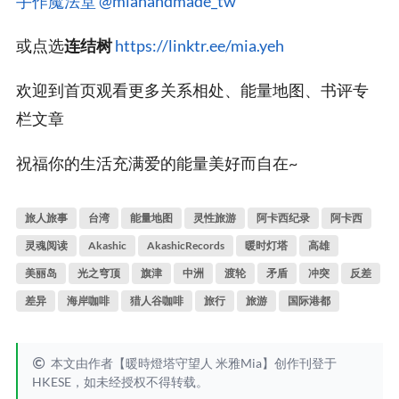
手作魔法堂
@miahandmade_tw
或点选
连结树
https://linktr.ee/mia.yeh
欢迎到首页观看更多关系相处、能量地图、书评专
栏文章
祝福你的生活充满爱的能量美好而自在~
旅人旅事
台湾
能量地图
灵性旅游
阿卡西纪录
阿卡西
灵魂阅读
Akashic
AkashicRecords
暖时灯塔
高雄
美丽岛
光之穹顶
旗津
中洲
渡轮
矛盾
冲突
反差
差异
海岸咖啡
猎人谷咖啡
旅行
旅游
国际港都
本文由作者【暖時燈塔守望人 米雅Mia】创作刊登于
HKESE，如未经授权不得转载。