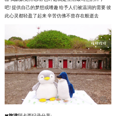
吧! 提供自己的梦想或嗜趣 给予人们被温润的需要 彼
此心灵都轻盈了起来 辛苦仿佛不曾存在般逝去
❤
旗津
阿卡西纪录分享: