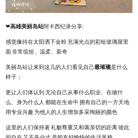
❤
高雄美丽岛站
阿卡西纪录分享:
感觉像待在太阳洒下金粉 充满光点的彩绘玻璃屋里
面 非常缤纷、温柔、新奇
美丽岛站让来到这儿的人们看见自己
最璀璨
是什么
样子；
更让人们体认到 无论自己从事什么职业、在做什
么、身为什么人 都能在生命中 拥有自己的一方天地
用专业兴趣 为他人的人生增加多采绚丽的颜色
这里的人们保持著 礼貌尊重又和蔼亲切的距离 彼此
间自在 又不失分寸 是能友好愉快的生活风格