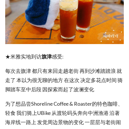
★米雅实地到访
旗津
感受:
每次去旗津 都只有来回走趟老街 再到沙滩踏踏浪 就
走了 本以为很无聊的地方 在这次 决定多花点时间 骑
脚踏车至中后段 因探索而起了波澜变化
为了想品尝Shoreline Coffee & Roaster的特色咖啡、
轻食 我们骑上UBike 从渡轮码头奔向中洲渔港 沿著
海岸线一路上 发觉周边景物的变化 一层层与老街闹