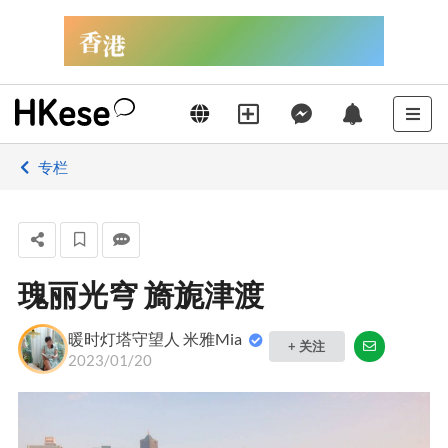
专栏
瑰丽光穹 旖旎津渡
暖时灯塔守望人 米雅Mia
+ 关注
2023/01/20