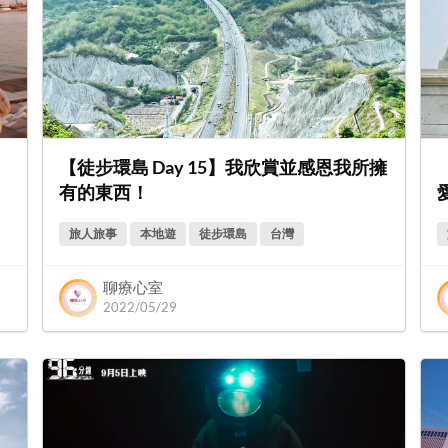
【徒步環島 Day 15】我欣賞並感恩我所擁
有的東西！
旅人旅事
本地遊
徒步環島
台灣
聊療心室
2022/05/29