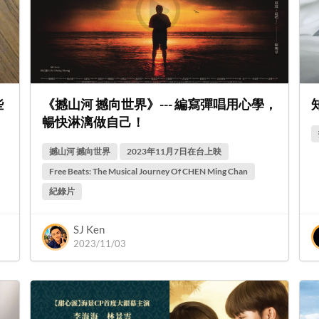
些
《撼山河 撼向世界》--- 編寫彈唱用心學，
暢快淋漓做自己！
撼山河 撼向世界
2023年11月7日在台上映
Free Beats: The Musical Journey Of CHEN Ming Chan
紀錄片
SJ Ken
2023/11/03