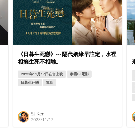
《日暮生死戀》--- 隔代姻緣早註定，水裡
相擁生死不相離。
2023年11月17日在台上映
泰國BL電影
日暮生死戀
電影
SJ Ken
2023/11/17