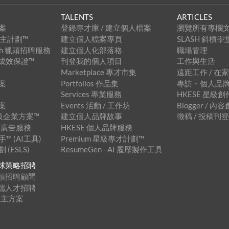
TALENTS
ARTICLES
案
登錄專才庫 / 建立個人檔案
瀏覽所有專欄
級僱主計劃™
建立個人檔案專頁
SLASH 斜槓學
arch 獵頭招聘服務
建立個人化部落格
職場管理
招聘成效保證™
刊登我的個人項目
工作與生活
Marketplace 專才市集
遠距工作 / 在
案
Portfolios 作品集
專訪・個人品
Services 專業服務
HKESE 星級
案
Events 活動 / 工作坊
Blogger / 
 星級企業方案™
建立個人品牌故事
徵稿 / 投稿刊
 橫幅廣告服務
HKESE 個人品牌服務
 (AI工具)
Premium 星級專才計劃™
(ESLS)
ResumeGen - AI 履歷製作工具
™ 全球策略招聘
™ 獵頭招聘顧問
™ 遠端人才招聘
僱主方案