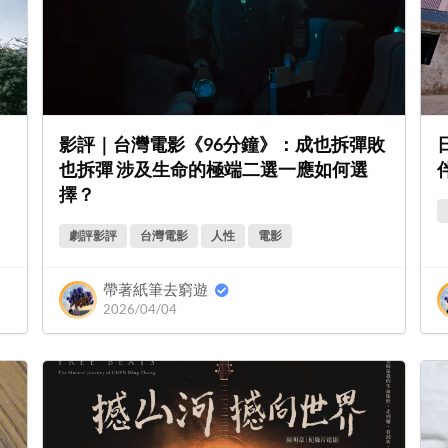
影評｜台灣電影《96分鐘》：成也拆彈敗
也拆彈 涉及生命的極端二選一應如何選
擇？
劇評影評
台灣電影
人性
電影
帶著紙筆去窮遊
2026/04/04