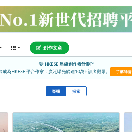
創作文章
HKESE 星級創作者計劃™
稿成為HKESE 平台作家，廣泛曝光觸達10萬+ 讀者觀眾。
了解詳情
專欄
探索