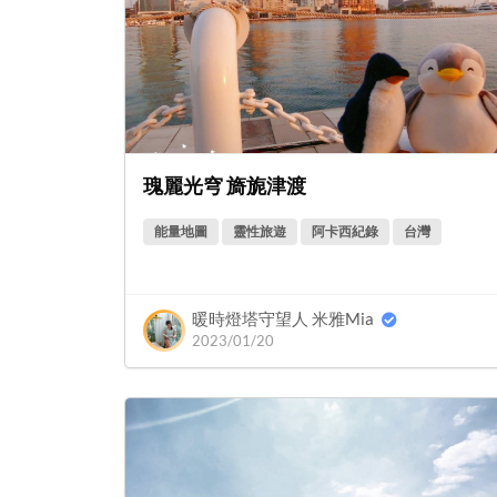
瑰麗光穹 旖旎津渡
能量地圖
靈性旅遊
阿卡西紀錄
台灣
暖時燈塔守望人 米雅Mia
2023/01/20