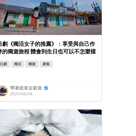
日劇《獨活女子的推薦》：享受與自己作
伴的獨遊旅程 體會到生日也可以不怎麼樣
日劇
獨活
獨遊
劇集
帶著紙筆去窮遊
2024/06/04