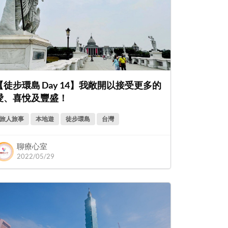
【徒步環島 Day 14】我敞開以接受更多的
愛、喜悅及豐盛！
旅人旅事
本地遊
徒步環島
台灣
聊療心室
2022/05/29