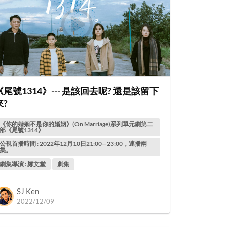
《尾號1314》--- 是該回去呢? 還是該留下
來?
《你的婚姻不是你的婚姻》(On Marriage)系列單元劇第二
部《尾號1314》
公視首播時間 : 2022年12月10日21:00—23:00，連播兩
集。
劇集導演 : 鄭文堂
劇集
SJ Ken
2022/12/09