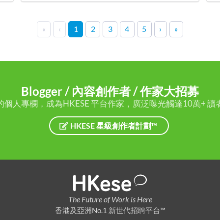
«
‹
1
2
3
4
5
›
»
Blogger / 內容創作者 / 作家大招募
的個人專欄，成為HKESE 平台作家，廣泛曝光觸達10萬+ 讀
HKESE 星級創作者計劃™
The Future of Work is Here
香港及亞洲No.1 新世代招聘平台™