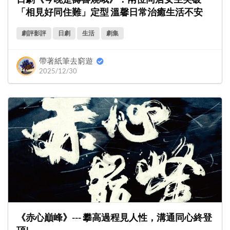
「相見好同住難」定型 溫馨日常治癒生活不安
劇評影評
日劇
生活
劇集
帶著紙筆去窮遊
2025/12/30
《赤心巔峰》--- 攀高過程見人性，溝通同心終登
頂!