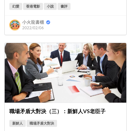
幻愛
香港電影
小說
書評
小火龍書櫃
2022/02/06
職場矛盾大對決（三）：新鮮人VS老臣子
新鮮人
職場矛盾大對決