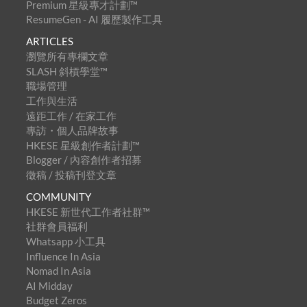
Premium 星級專才計劃™
ResumeGen - AI 履歷製作工具
ARTICLES
瀏覽所有專欄文章
SLASH 斜槓學堂™
職場管理
工作與生活
遠距工作 / 在家工作
專訪・個人品牌故事
HKESE 星級創作者計劃™
Blogger / 內容創作者招募
徵稿 / 投稿刊登文章
COMMUNITY
HKESE 新世代工作者社群™
社群會員福利
Whatsapp 小工具
Influence In Asia
Nomad In Asia
AI Midday
Budget Zeros