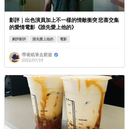
影評｜出色演員加上不一樣的情敵衝突 悲喜交集
的愛情電影《誰先愛上他的》
劇評影評
誰先愛上他的
電影
帶著紙筆去窮遊
2022/07/19