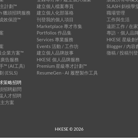
級僱主計劃™
建立個人檔案專頁
SLASH 斜槓學
arch 獵頭招聘服務
建立個人化部落格
職場管理
招聘成效保證™
刊登我的個人項目
工作與生活
Marketplace 專才市集
遠距工作 / 在
案
Portfolios 作品集
專訪・個人品
Services 專業服務
HKESE 星級
案
Events 活動 / 工作坊
Blogger / 
 星級企業方案™
建立個人品牌故事
徵稿 / 投稿刊
 橫幅廣告服務
HKESE 個人品牌服務
 (AI工具)
Premium 星級專才計劃™
(ESLS)
ResumeGen - AI 履歷製作工具
™ 全球策略招聘
™ 獵頭招聘顧問
™ 遠端人才招聘
僱主方案
HKESE ©
2026