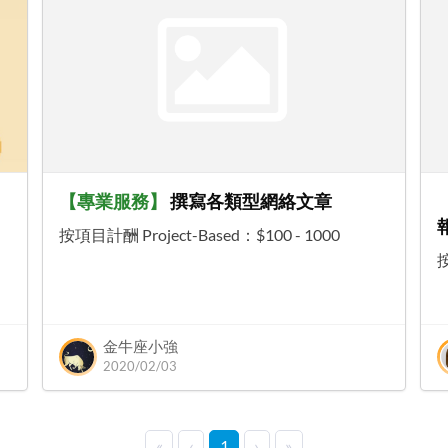
【
專業服務
】
撰寫各類型網絡文章
按項目計酬 Project-Based
：
$100 - 1000
按
金牛座小強
2020/02/03
«
‹
1
›
»