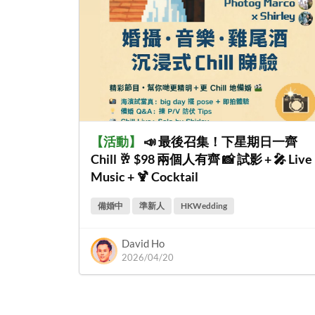
【
活動
】
📣 最後召集！下星期日一齊
Chill 🥂 $98 兩個人有齊 📸 試影 + 🎤 Live
Music + 🍹 Cocktail
備婚中
準新人
HKWedding
David Ho
2026/04/20