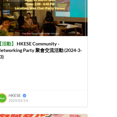
【
活動
】
HKESE Community -
etworking Party 聚會交流活動 (2024-3-
3)
HKESE
2024/02/14