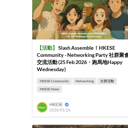
【
活動
】
Slash Assemble！HKESE
Community - Networking Party 社群聚
交流活動 (25 Feb 2026・跑馬地Happy
Wednesday)
HKESE Community
Networking
社群活動
HKESE News
HKESE
2026/01/26