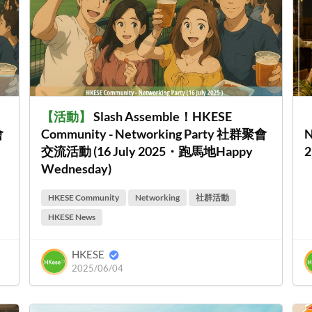
【
活動
】
Slash Assemble！HKESE
會
Community - Networking Party 社群聚會
N
交流活動 (16 July 2025・跑馬地Happy
2
Wednesday)
HKESE Community
Networking
社群活動
HKESE News
HKESE
2025/06/04