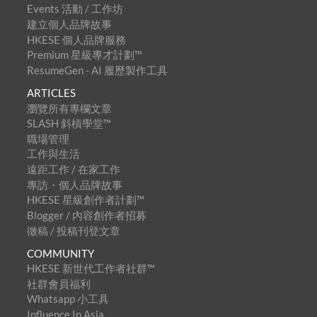
Events 活動 / 工作坊
建立個人品牌故事
HKESE 個人品牌服務
Premium 星級專才計劃™
ResumeGen - AI 履歷製作工具
ARTICLES
瀏覽所有專欄文章
SLASH 斜槓學堂™
職場管理
工作與生活
遠距工作 / 在家工作
專訪・個人品牌故事
HKESE 星級創作者計劃™
Blogger / 內容創作者招募
徵稿 / 投稿刊登文章
COMMUNITY
HKESE 新世代工作者社群™
社群會員福利
Whatsapp 小工具
Influence In Asia