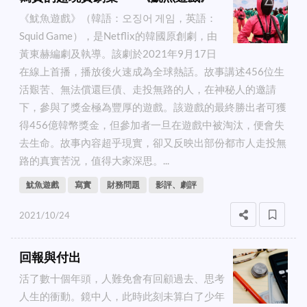
《魷魚遊戲》（韓語：오징어 게임，英語：
Squid Game），是Netflix的韓國原創劇，由
黃東赫編劇及執導。該劇於2021年9月17日
在線上首播，播放後火速成為全球熱話。故事講述456位生
活艱苦、無法償還巨債、走投無路的人，在神秘人的邀請
下，參與了獎金極為豐厚的遊戲。該遊戲的最終勝出者可獲
得456億韓幣獎金，但參加者一旦在遊戲中被淘汰，便會失
去生命。故事內容超乎現實，卻又反映出部份都市人走投無
路的真實苦況，值得大家深思。...
魷魚遊戲
寫實
財務問題
影評、劇評
2021/10/24
回報與付出
活了數十個年頭，人難免會有回顧過去、思考
人生的衝動。鏡中人，此時此刻未算白了少年