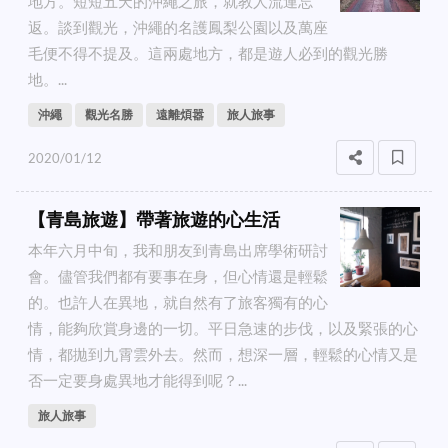
地方。短短五天的沖繩之旅，就教人流連忘
返。談到觀光，沖繩的名護鳳梨公園以及萬座
毛便不得不提及。這兩處地方，都是遊人必到的觀光勝
地。...
沖繩
觀光名勝
遠離煩嚣
旅人旅事
2020/01/12
【青島旅遊】帶著旅遊的心生活
本年六月中旬，我和朋友到青島出席學術研討
會。儘管我們都有要事在身，但心情還是輕鬆
的。也許人在異地，就自然有了旅客獨有的心
情，能夠欣賞身邊的一切。平日急速的步伐，以及緊張的心
情，都拋到九霄雲外去。然而，想深一層，輕鬆的心情又是
否一定要身處異地才能得到呢？...
旅人旅事