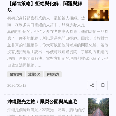
【銷售策略】拒絕與化解，問題與解
決
初初投身於銷售行業的人，最怕被人拒絕。然
而，在眾多開口拒絕的人當中，只有少數人是
真的想拒絕的。他們大多在考慮應否答應，他們深怕一旦答
應了，便不能拒絕，所以還是先開口拒絕。因此，若然對方
並非真的想拒絕你，你大可以把他所考慮的問題化解。若他
沒有把拒絕理由說出，你便可以透過提問，了解對方拒絕的
理由，再把問題解決。當對方拒絕的理由都被你化解了，他
自然無法再拒絕。...
銷售攻略
溝通投巧
解難能力
2020/01/12
沖繩觀光之旅︰鳳梨公園與萬座毛
沖繩是個能夠滿足大家觀光、吃喝、購物的好