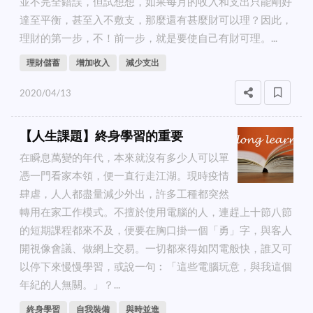
並不完全錯誤，但試想想，如果每月的收入和支出只能剛好
達至平衡，甚至入不敷支，那麼還有甚麼財可以理？因此，
理財的第一步，不！前一步，就是要使自己有財可理。...
理財儲蓄
增加收入
減少支出
2020/04/13
【人生課題】終身學習的重要
在瞬息萬變的年代，本來就沒有多少人可以單
憑一門看家本領，便一直行走江湖。現時疫情
肆虐，人人都盡量減少外出，許多工種都突然
轉用在家工作模式。不擅於使用電腦的人，連趕上十節八節
的短期課程都來不及，便要在胸口掛一個「勇」字，與客人
開視像會議、做網上交易。一切都來得如閃電般快，誰又可
以停下來慢慢學習，或說一句︰「這些電腦玩意，與我這個
年紀的人無關。」？...
終身學習
自我裝備
與時並進