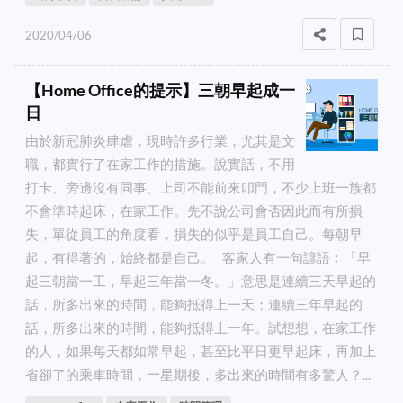
2020/04/06
【Home Office的提示】三朝早起成一
日
由於新冠肺炎肆虐，現時許多行業，尤其是文
職，都實行了在家工作的措施。說實話，不用
打卡、旁邊沒有同事、上司不能前來叩門，不少上班一族都
不會準時起床，在家工作。先不說公司會否因此而有所損
失，單從員工的角度看，損失的似乎是員工自己。每朝早
起，有得著的，始終都是自己。 客家人有一句諺語︰「早
起三朝當一工，早起三年當一冬。」意思是連續三天早起的
話，所多出來的時間，能夠抵得上一天；連續三年早起的
話，所多出來的時間，能夠抵得上一年。試想想，在家工作
的人，如果每天都如常早起，甚至比平日更早起床，再加上
省卻了的乘車時間，一星期後，多出來的時間有多驚人？...