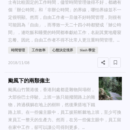
士有比較固定的工作時間，儘管時間管理做得不好，都總有
個「辦公時間」和「非辦公時間」的界線，哪怕界線並不一
定很明顯。然而，自由工作者一旦做不好時間管理，則很有
可能因為「自由」，而導致一天二十四小時都變成「辧公時
間」，連吃飯和睡覺的時間都奉獻給工作，名副其實地廢寢
忘餐。因此，自由工作者不得不比常人更注重時間管理。...
時間管理
工作效率
心態決定境界
Slash 學堂
2018/11/08
颱風下的兩類僱主
颱風山竹襲港後，香港到處都是雜物與塌樹，
大部份巴士停駛。上班一族只能撥開路上的雜
物，跨過橫躺在地上的樹幹，然後乘搭地下鐵
路上班。在一些僱主眼中，員工披荊斬棘地上班，至少可換
來員工一整天的生產力。然而，在另一些僱主眼中，員工留
在家中工作，卻可以讓公司得到更多。...