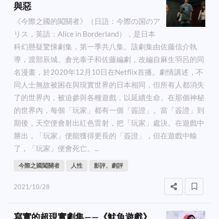
與惡
《今際之國的闖關者》（日語：今際の国のア
リス，英語：Alice in Borderland），是日本
科幻懸疑驚悚劇集，第一季共八集。該劇集由佐藤信介執
導，渡部辰城、倉光泰子和佐藤編劇，改編自麻生羽呂的同
名漫畫，於2020年12月10日在Netflix首播。劇情講述，不
同人士無故被困在與現實世界的日本相同，但所有人都消失
了的世界內，被迫參與各種遊戲，以延續生命。在那個神秘
的世界內，每個「玩家」都有一個「簽證」。當「簽證」到
期後，天空便會射出紅色雷射，把「玩家」處決。在遊戲中
勝出，「玩家」便能獲得更長的「簽證」，但在遊戲中輸
了，「玩家」便會死亡。...
今際之國闖關者
人性
影評、劇評
2021/10/28
寫實的超現實劇集——《魷魚遊戲》