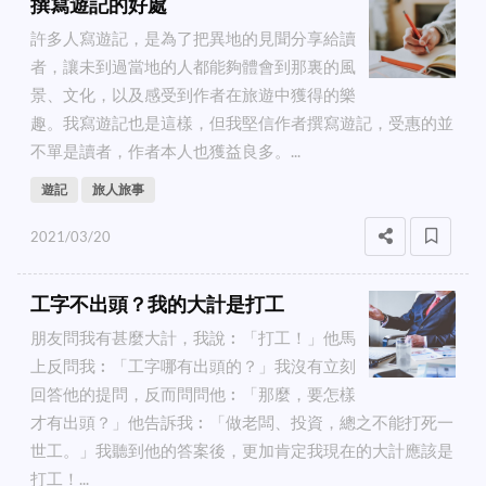
撰寫遊記的好處
許多人寫遊記，是為了把異地的見聞分享給讀
者，讓未到過當地的人都能夠體會到那裏的風
景、文化，以及感受到作者在旅遊中獲得的樂
趣。我寫遊記也是這樣，但我堅信作者撰寫遊記，受惠的並
不單是讀者，作者本人也獲益良多。...
遊記
旅人旅事
2021/03/20
工字不出頭？我的大計是打工
朋友問我有甚麼大計，我說︰「打工！」他馬
上反問我︰「工字哪有出頭的？」我沒有立刻
回答他的提問，反而問問他︰「那麼，要怎樣
才有出頭？」他告訴我︰「做老闆、投資，總之不能打死一
世工。」我聽到他的答案後，更加肯定我現在的大計應該是
打工！...