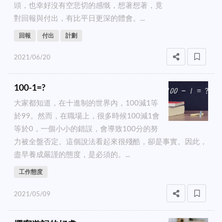
頭，也幸好沒有空悲切的感慨，想著想著，竟
對回報與付出，有比平日更深的體會。...
回報
付出
計劃
2021/06/20
100-1=?
大家都知道，在十進制的世界內，100減1等
於99。然而，在職場上，很多時候100減1會
等於0，一個小小的錯誤，會導致100分的努
力被全盤否定。這個說法看起來很殘酷，卻是事實。因此，
盡早養成嚴謹的態度，是必須的。...
工作態度
2021/05/09