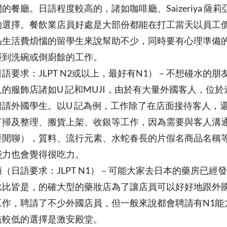
的餐廳。日語程度較高的，諸如咖啡廳、Saizeriya 薩
的選擇。餐飲業店員好處是大部份都能在打工當天以員工
為生活費煩惱的留學生來說幫助不少，同時要有心理準備
碰到洗碗或倒廚餘的工作。
語要求：JLPT N2或以上，最好有N1）－不想碰水的
的服飾店諸如U 記和MUJI，由於有大量外國客人，位
聘請外國學生。以U 記為例，工作除了在店面接待客人，
打掃及整理、搬貨上架、收銀等工作，因為需要與客人溝
要閒聊），質料、流行元素、水蛇春長的片假名商品名稱
能力也會覺得很吃力。
（日語要求：JLPT N1）－可能大家去日本的藥房已經
比比皆是，的確大型的藥妝店為了讓店員可以好好地跟外
工作，聘請了不少外國店員，但一般來說都會聘請有N1能
檻較低的選擇是激安殿堂。