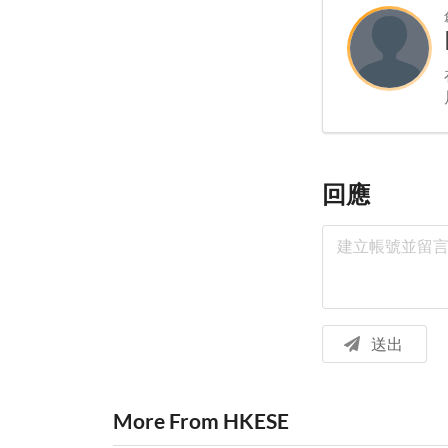
回應
送出
More From HKESE