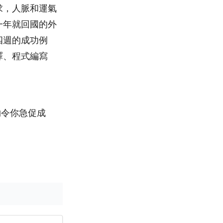
求，人脈和運氣
一年就回國的外
四週的成功例
譯、程式編寫
夠令你急促成