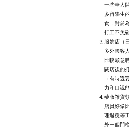
一些華人開
多留學生
食，對於
打工不免
服飾店（日
多外國客人
比較願意
關店後的
（有時還
力和口說
藥妝雜貨類
店員好像
理退稅等
外一個門