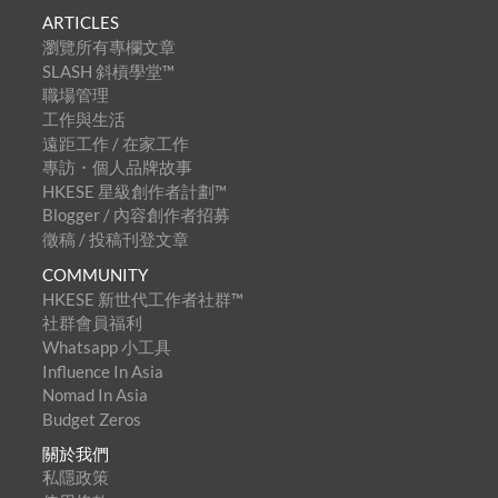
ARTICLES
瀏覽所有專欄文章
SLASH 斜槓學堂™
職場管理
工作與生活
遠距工作 / 在家工作
專訪・個人品牌故事
HKESE 星級創作者計劃™
Blogger / 內容創作者招募
徵稿 / 投稿刊登文章
COMMUNITY
HKESE 新世代工作者社群™
社群會員福利
Whatsapp 小工具
Influence In Asia
Nomad In Asia
Budget Zeros
關於我們
私隱政策