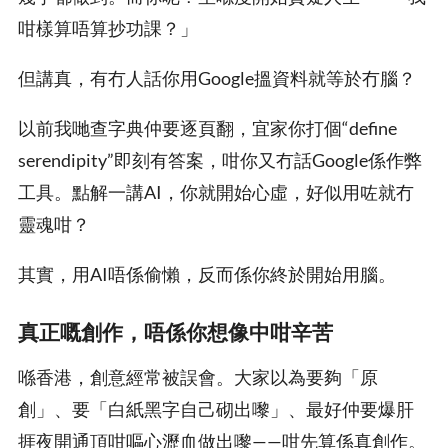
咁樣算唔算抄功課？」
但講真，有冇人話你用Google搵資料就等於冇腦？
以前我哋查字典仲要逐頁翻，宜家你打個“define
serendipity”即刻有答案，咁你又冇話Google係作弊
工具。點解一講AI，你就開始心虛，好似用咗就冇
靈魂咁？
其實，用AI唔係偷懶，反而係你終於開始用腦。
真正嘅創作，唔係你想像中咁辛苦
喺香港，創意經常被誤會。大家以為要夠「原
創」、要「白紙黑字自己砌出嚟」、最好仲要爆肝
捱夜開通頂咁嘔心瀝血做出嚟——咁先算係真創作。