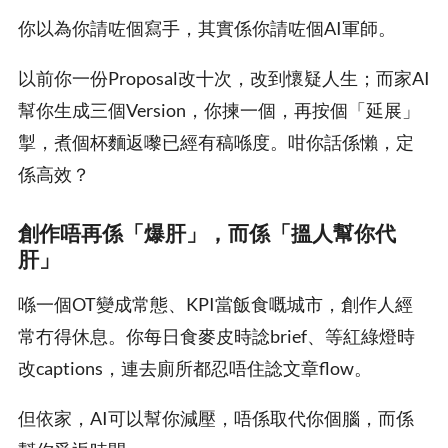
你以為你請咗個寫手，其實係你請咗個AI軍師。
以前你一份Proposal改十次，改到懷疑人生；而家AI
幫你生成三個Version，你揀一個，再按個「延展」
掣，煮個杯麵返嚟已經有稿喺度。咁你話係懶，定
係高效？
創作唔再係「爆肝」，而係「搵人幫你代
肝」
喺一個OT變成常態、KPI當飯食嘅城市，創作人經
常冇得休息。你每日食麥皮時諗brief、等紅綠燈時
改captions，連去廁所都忍唔住諗文章flow。
但依家，AI可以幫你減壓，唔係取代你個腦，而係