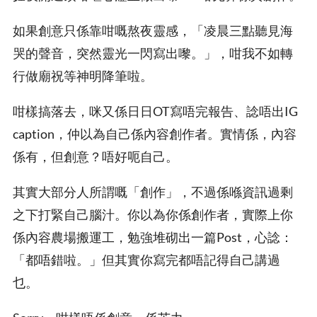
如果創意只係靠咁嘅熬夜靈感，「凌晨三點聽見海
哭的聲音，突然靈光一閃寫出嚟。」，咁我不如轉
行做廟祝等神明降筆啦。
咁樣搞落去，咪又係日日OT寫唔完報告、諗唔出IG
caption，仲以為自己係內容創作者。實情係，內容
係有，但創意？唔好呃自己。
其實大部分人所謂嘅「創作」，不過係喺資訊過剩
之下打緊自己腦汁。你以為你係創作者，實際上你
係內容農場搬運工，勉強堆砌出一篇Post，心諗：
「都唔錯啦。」但其實你寫完都唔記得自己講過
乜。