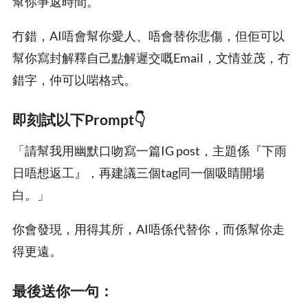
幫你爭返時間。
冇錯，AI唔會幫你愛人、唔會替你悲傷，但佢可以
幫你寫封解釋自己點解遲交嘅Email，文情並茂，冇
錯字，仲可以啱格式。
即刻試以下Prompt👇
「請幫我用幽默口吻寫一篇IG post，主題係『下雨
日唔想返工』，再建議三個tag同一個吸睛開場
白。」
你會發現，用得其所，AI唔係代替你，而係幫你走
得更遠。
最後送你一句：