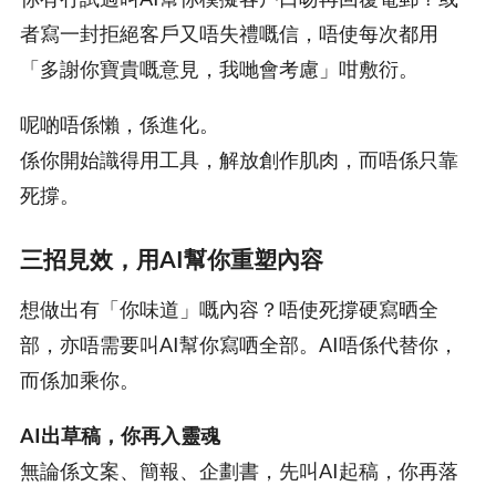
者寫一封拒絕客戶又唔失禮嘅信，唔使每次都用
「多謝你寶貴嘅意見，我哋會考慮」咁敷衍。
呢啲唔係懶，係進化。
係你開始識得用工具，解放創作肌肉，而唔係只靠
死撐。
三招見效，用AI幫你重塑內容
想做出有「你味道」嘅內容？唔使死撐硬寫晒全
部，亦唔需要叫AI幫你寫哂全部。AI唔係代替你，
而係加乘你。
AI出草稿，你再入靈魂
無論係文案、簡報、企劃書，先叫AI起稿，你再落