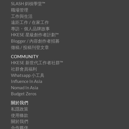
SLASH 斜槓學堂™
職場管理
工作與生活
遠距工作 / 在家工作
專訪・個人品牌故事
HKESE 星級創作者計劃™
Blogger / 內容創作者招募
徵稿 / 投稿刊登文章
COMMUNITY
HKESE 新世代工作者社群™
社群會員福利
Whatsapp 小工具
Influence In Asia
Nomad In Asia
Budget Zeros
關於我們
私隱政策
使用條款
關於我們
合作夥伴