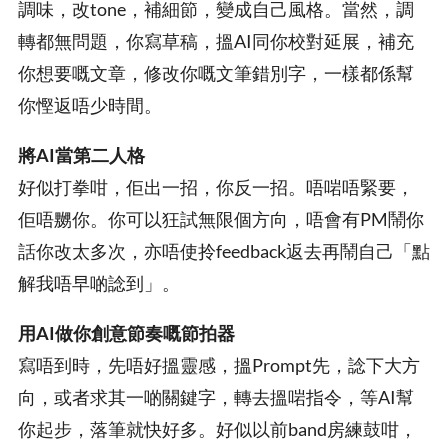
調味，改tone，補細節，變成自己風格。當然，調
轉都無問題，你寫草稿，搵AI同你校對延展，補充
你想要嘅文章，修改你嘅文筆錯別字，一樣都係幫
你慳返唔少時間。
將AI當第二人格
好似打拳咁，佢出一招，你反一招。唔啱唔緊要，
佢唔嬲你。你可以狂試無限個方向，唔會有PM鬧你
話你改太多次，亦唔使拎feedback返去再鬧自己「點
解我唔早啲諗到」。
用AI做你創意節奏嘅節拍器
寫唔到時，先唔好搵靈感，搵Prompt先，諗下大方
向，或者求其一啲關鍵字，轉去搵啱指令，等AI幫
你起步，落筆就快好多。好似以前band房練鼓咁，