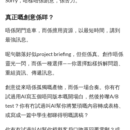
Sorry，咁樣唔係創意，係苦力。
真正嘅創意係咩？
唔係閉門造車，而係擅用資源，以最短時間，講到
最強訊息。
呢句聽落好似project briefing，但佢係真。創作唔係
靈光一閃，而係一種選擇——你選擇點樣拆解問題、
重組資訊、傳遞訊息。
創意從來唔係孤獨嘅產物，而係一場合奏。你有冇
試過用AI寫五個唔同版本嘅開場白，然後拎嚟A/B
test？你有冇試過叫AI幫你將繁瑣嘅內容轉成表格、
或寫成一篇中學生都睇得明嘅講稿？
你有冇試過叫AI幫你模擬客戶口吻再回覆電郵？或