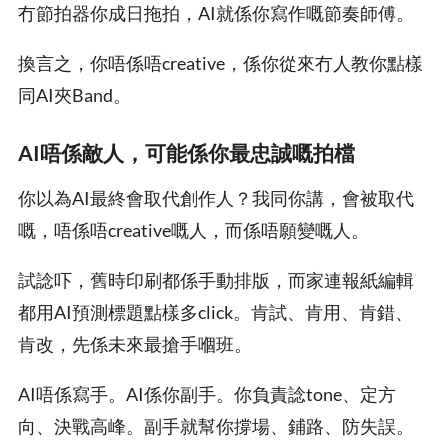
冇節拍器你成日拖拍，AI就係你寫作嘅節奏師傅。
換言之，你唔係唔creative，係你從來冇人教你點樣
同AI夾Band。
AI唔係敵人，可能係你最忠誠嘅拍檔
你以為AI最終會取代創作人？我同你講，會被取代
嘅，唔係唔creative嘅人，而係唔願變嘅人。
試諗吓，舊時印刷都係手動排版，而家連報紙編輯
都用AI預測標題點樣多click。肯試、肯用、肯錯、
肯改，先係未來最搶手嗰班。
AI唔係寫手。AI係你副手。你負責諗tone、定方
向、決戰高峰。副手就幫你撐場、鋪路、防失誤。