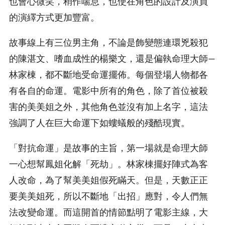
也會心微笑，稍作喘息，也使在角色的設計及演員
的演繹方式更加豐富。
故事線上有三位男主角，不論是飾變態連環兇殺犯
的陳湛文、嗜血成性的楊樂文，還是偏執命理大師—
林家棟，都不斷地受命運擺佈。每個登場人物都各
有各自的命運。電影中所有的角色，除了首位被殺
害的美美姐之外，其他角色並沒有加上名字，這法
強調了人在巨大命運下如螻蟻般的殘酷現實。
「對抗命運」是故事的主旨，第一場就是命理大師
一心想幫鳳姐化解「死劫」。林家棟擺好陣式為客
人改命，為了幫美美姐假死瞞天。但是，天數正正
要美美姐死，所以不斷地「出招」應對，令人們無
法改變命運。而這開首的情節點明了電影主線，大