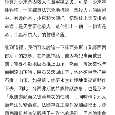
師算到少東會因殺人而遭牢獄之災。可是，少東本
性難移，一直都無法完全地擺脫「想殺人」的困局
中。有趣的是，少東和大師把一切歸於上天安排的
命運，是天意要他殺人，這伸引出一個「一切皆是
命，半點不由人」的哲理命題。
談到這裡，我們可以討論一下薛西弗斯（又譯西西
佛斯）的故事。在希臘神話，他因為犯事而被懲
罰，需要不斷地巨石推上山頂。然而，每次當他準
備到達山頂時，巨石又滾回山下，他必須重新把巨
石推上山頂。如是這，他要永無止境地重複這動作
下去。因此，薛西弗斯的希臘神話故事，也是形容
「永無盡頭而又徒勞無功的任務」，同時伸引到人
類無法改變命運。法國存在主義作家加繆指出，薛
西弗斯雖然無法戰勝了神對他的懲罰，但是他學會