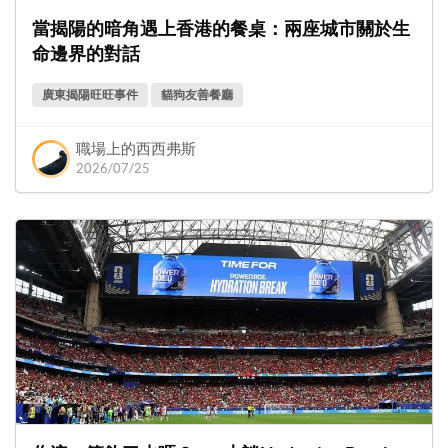
當揭陽的暗角遇上香港的餐桌：兩座城市關於生
命邊界的對話
廣東揭陽旺旺事件
貓狗友善餐廳
職場上的西西弗斯
2026/07/25