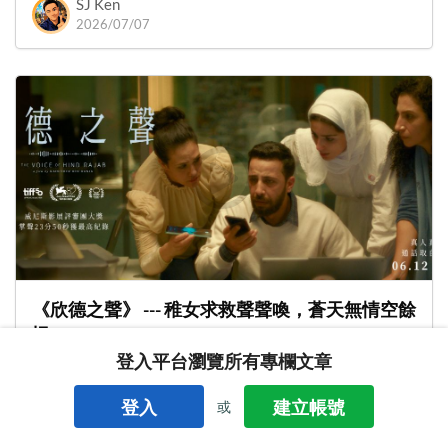
SJ Ken
2026/07/07
《欣德之聲》 --- 稚女求救聲聲喚，蒼天無情空餘
恨 ......
登入平台瀏覽所有專欄文章
欣德之聲
The Voice Of Hind Rajab
2026年6月12日在台上映
登入
建立帳號
或
SJ Ken