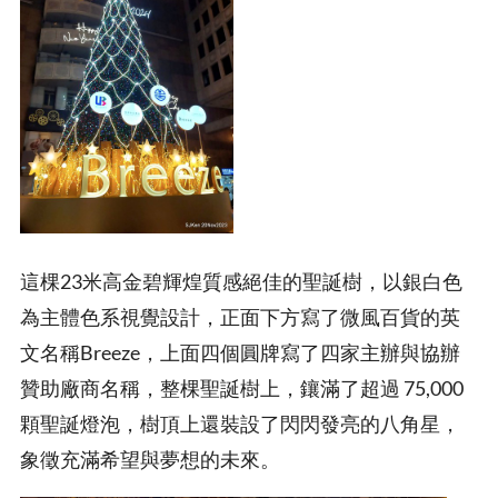
這棵23米高金碧輝煌質感絕佳的聖誕樹，以銀白色
為主體色系視覺設計，正面下方寫了微風百貨的英
文名稱Breeze，上面四個圓牌寫了四家主辦與協辦
贊助廠商名稱，整棵聖誕樹上，鑲滿了超過 75,000
顆聖誕燈泡，樹頂上還裝設了閃閃發亮的八角星，
象徵充滿希望與夢想的未來。