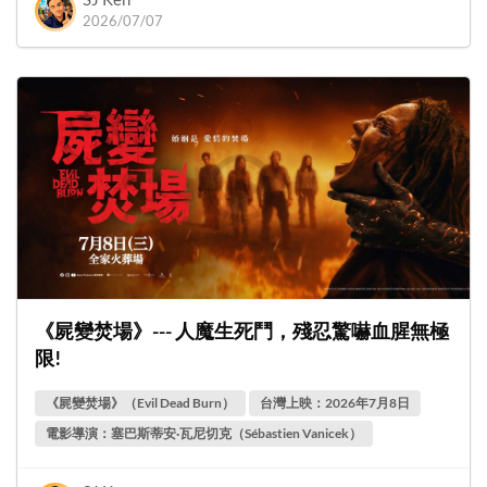
2026/07/07
《屍變焚場》--- 人魔生死鬥，殘忍驚嚇血腥無極
限!
《屍變焚場》（Evil Dead Burn）
台灣上映：2026年7月8日
電影導演：塞巴斯蒂安·瓦尼切克（Sébastien Vanicek）