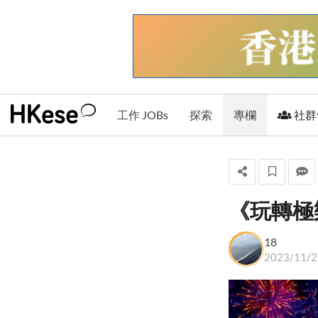
工作 JOBs
探索
專欄
社群
《玩轉極
18
18
+ 關注
2023/11/2