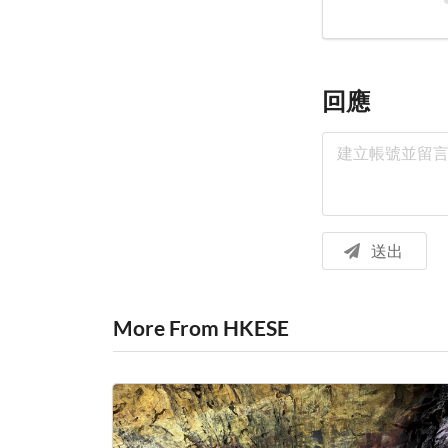
回應
送出
More From HKESE