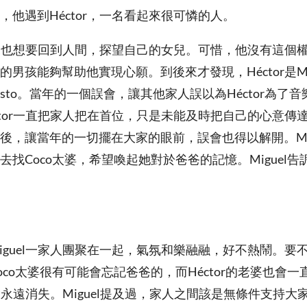
，他遇到Héctor，一名看起來很可憐的人。
直以來也想要回到人間，探望自己的女兒。可惜，他沒有這個
男孩能夠幫助他實現心願。到後來才發現，Héctor是Mi
esto。當年的一個誤會，讓其他家人誤以為Héctor為了
tor一直把家人把在首位，只是未能及時把自己的心意傳達出
後，讓當年的一切擺在大家的眼前，誤會也得以解開。Mig
找Coco太婆，希望喚起她對於爸爸的記憶。Miguel告訴
guel一家人團聚在一起，氣氛和樂融融，好不熱鬧。要不是
oco太婆很有可能會忘記爸爸的，而Héctor的老婆也會
r會永遠消失。Miguel提及過，家人之間該是無條件支持大家。