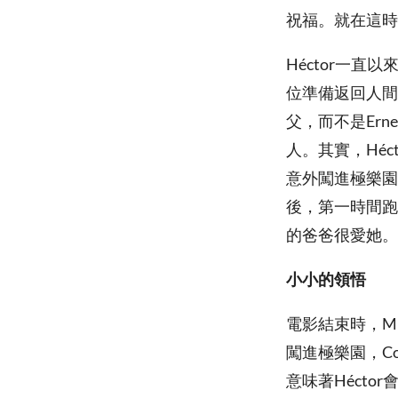
祝福。就在這時
Héctor一
位準備返回人間的
父，而不是Ern
人。其實，Héc
意外闖進極樂園
後，第一時間跑去
的爸爸很愛她。
小小的領悟
電影結束時，Mi
闖進極樂園，C
意味著Hécto