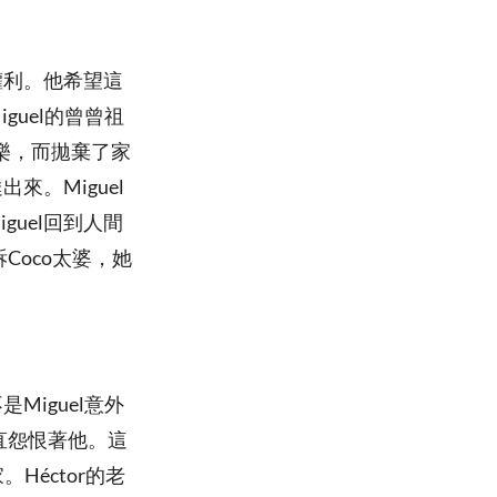
權利。他希望這
guel的曾曾祖
音樂，而拋棄了家
來。Miguel
uel回到人間
Coco太婆，她
Miguel意外
一直怨恨著他。這
Héctor的老