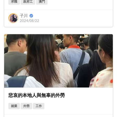
求職
政府工
澳門
子川
2024/08/22
悲哀的本地人與無辜的外勞
就業
外勞
工作