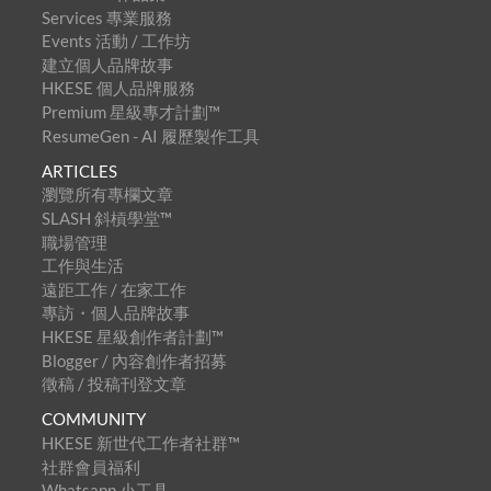
Services 專業服務
Events 活動 / 工作坊
建立個人品牌故事
HKESE 個人品牌服務
Premium 星級專才計劃™
ResumeGen - AI 履歷製作工具
ARTICLES
瀏覽所有專欄文章
SLASH 斜槓學堂™
職場管理
工作與生活
遠距工作 / 在家工作
專訪・個人品牌故事
HKESE 星級創作者計劃™
Blogger / 內容創作者招募
徵稿 / 投稿刊登文章
COMMUNITY
HKESE 新世代工作者社群™
社群會員福利
Whatsapp 小工具