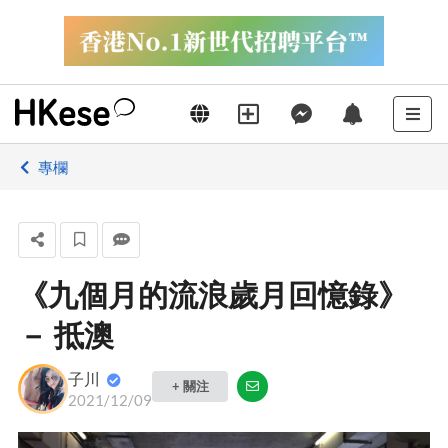
專欄
《九個月的流浪歲月回憶錄》
－ 抵澳
子川
+ 關注
2021/12/09