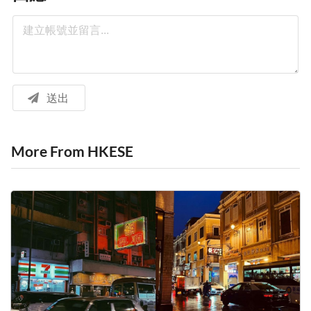
送出
More From HKESE