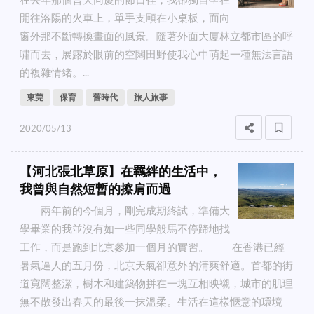
開往洛陽的火車上，單手支頤在小桌板，面向
窗外那不斷轉換畫面的風景。隨著外面大廈林立都市區的呼
嘯而去，展露於眼前的空闊田野使我心中萌起一種無法言語
的複雜情緒。...
東莞
保育
舊時代
旅人旅事
2020/05/13
【河北張北草原】在羈絆的生活中，
我曾與自然短暫的擦肩而過
兩年前的今個月，剛完成期終試，準備大
學畢業的我並沒有如一些同學般馬不停蹄地找
工作，而是跑到北京參加一個月的實習。 在香港已經
暑氣逼人的五月份，北京天氣卻意外的清爽舒適。首都的街
道寬闊整潔，樹木和建築物拼在一塊互相映襯，城市的肌理
無不散發出春天的最後一抹溫柔。生活在這樣愜意的環境