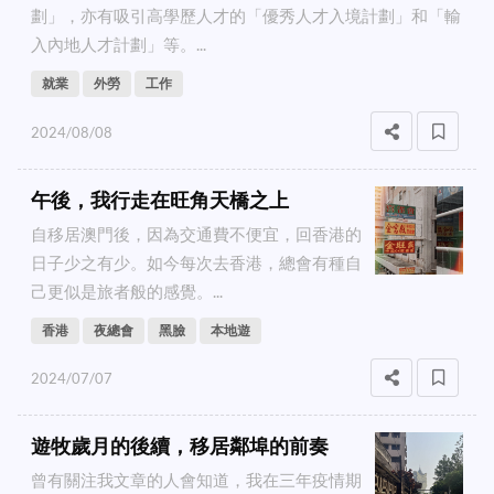
劃」，亦有吸引高學歷人才的「優秀人才入境計劃」和「輸
入內地人才計劃」等。...
就業
外勞
工作
2024/08/08
午後，我行走在旺角天橋之上
自移居澳門後，因為交通費不便宜，回香港的
日子少之有少。如今每次去香港，總會有種自
己更似是旅者般的感覺。...
香港
夜總會
黑臉
本地遊
2024/07/07
遊牧歲月的後續，移居鄰埠的前奏
曾有關注我文章的人會知道，我在三年疫情期