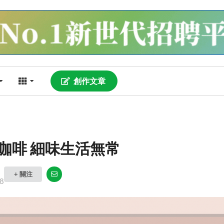
創作文章
咖啡 細味生活無常
+ 關注
8