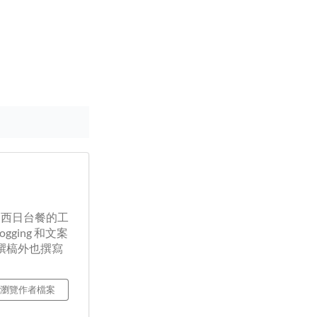
中西日台餐的工
ging 和文案
除撰槁外也撰寫
瀏覽作者檔案