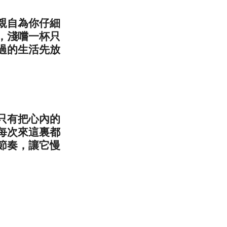
親自為你仔細
，淺嚐一杯只
過的生活先放
只有把心內的
每次來這裏都
節奏，讓它慢