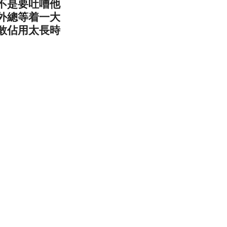
不是要吐嘈他
外總等着一大
敢佔用太長時