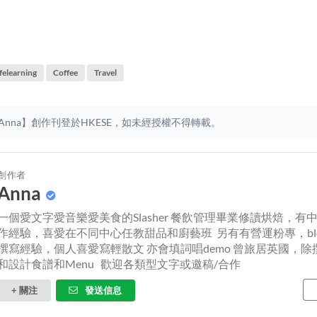
ifelearning
Coffee
Travel
nna】創作刊登於HKESE，如未經授權不得轉載。
創作者
Anna
一個愛文字愛音樂愛美食的Slasher 餐飲管理畢業修讀烘焙，有
作經驗，喜愛在不同中心任教甜品和廚藝班 另有有營運粉專，blog
撰寫經驗，個人喜愛寫輕散文 亦會填詞唱demo 曾旅居英國，
和設計食譜和Menu 歡迎各類型文字或邀稿/合作
+ 關注
發送信息