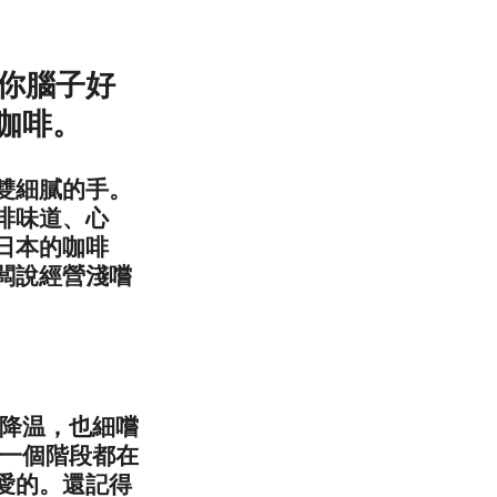
令你腦子好
咖啡。
雙細膩的手。
啡味道、心
日本的咖啡
闆說經營淺嚐
慢降温，也細嚐
每一個階段都在
愛的。還記得