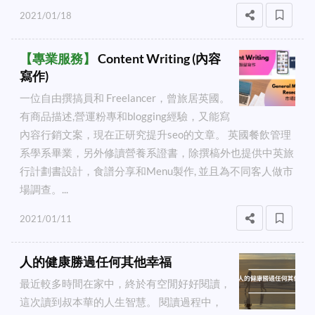
2021/01/18
【
專業服務
】
Content Writing (內容
寫作)
一位自由撰搞員和 Freelancer，曾旅居英國。
有商品描述,營運粉專和blogging經驗，又能寫
內容行銷文案，現在正研究提升seo的文章。 英國餐飲管理
系學系畢業，另外修讀營養系證書，除撰槁外也提供中英旅
行計劃書設計，食譜分享和Menu製作, 並且為不同客人做市
場調查。...
2021/01/11
人的健康勝過任何其他幸福
最近較多時間在家中，終於有空閒好好閱讀，
這次讀到叔本華的人生智慧。 閱讀過程中，