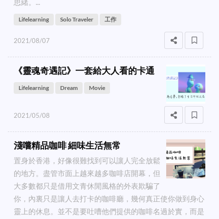
思緒。...
Lifelearning
Solo Traveler
工作
2021/08/07
《靈魂奇遇記》一套給大人看的卡通
Lifelearning
Dream
Movie
2021/05/08
淺嚐精品咖啡 細味生活無常
置身於香港，好像很難找到可以讓人完全放鬆
的地方。盡管市面上越來越多咖啡店開幕，但
大多數都只是借用文青休閒風格的外表欺騙了
你，內裏只是讓人去打卡的咖啡廳，幾何真正使你做到身心
靈上的休息。並不是要吐嘈他們提供的咖啡名過於實，而是