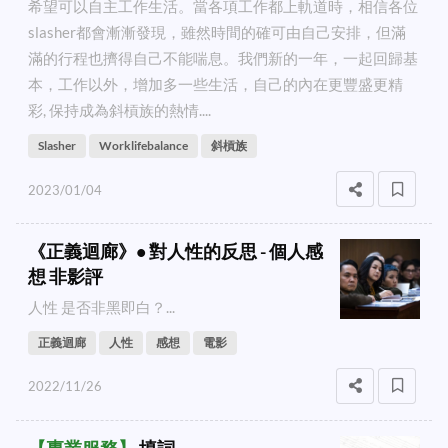
希望可以自主工作生活。當各項工作都上軌道時，相信各位
slasher都會漸漸發現，雖然時間的確可由自己安排，但滿
滿的行程也擠得自己不能喘息。我們新的一年，一起回歸基
本，工作以外，增加多一些生活，自己的內在更豐盛更精
彩, 保持成為斜槓族的熱情....
Slasher
Worklifebalance
斜槓族
2023/01/04
《正義迴廊》• 對人性的反思 - 個人感
想 非影評
人性 是否非黑即白？...
正義迴廊
人性
感想
電影
2022/11/26
【
專業服務
】
填詞