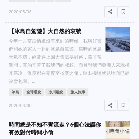
2020/05/06
【冰島自駕遊】大自然的哀號
今年一月當疫情還沒有來到的時候，我與好友
們和她的家人一起到冰島自駕遊。當時的冰島
天氣不穩，經常遇上因大雪需要封路，路非常
難開，真的辛苦了載我們的叔叔。而且對我們亞洲人來說極
其寒冷，溫度都在零度至-6度之間，踏出機場就見地面已經
被雪包圍。...
冰島
全球暖化
冰川融化
旅人旅事
2020/04/30
時間總是不知不覺流走？6個心法讓你
有效對付時間小偷