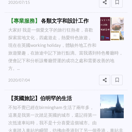
2020/07/15
【
專業服務
】
各類文字和設計工作
大家好 我是一個愛文字的旅行狂熱者，喜歡
探索當地文化，四處遊走，熱愛特色旅遊 。
現在在英國working holiday，體驗外地工作和
旅遊樂趣，在旅途中記下旅行點滴。當我遇到特色餐廳時，
便會記下和分析該餐廳營運的成功之處和需要改善的地
方。...
2020/07/04
【英國旅記】伯明罕的生活
不知不覺已經在birmingham 生活了兩年多，
這裏是我第一次踏足英國的城市，還記得第一
次抵達車站時，我不是十分喜愛這個城市。由
火車踏入車站的瞬間，彷彿由香港到了另一個香港，車站非