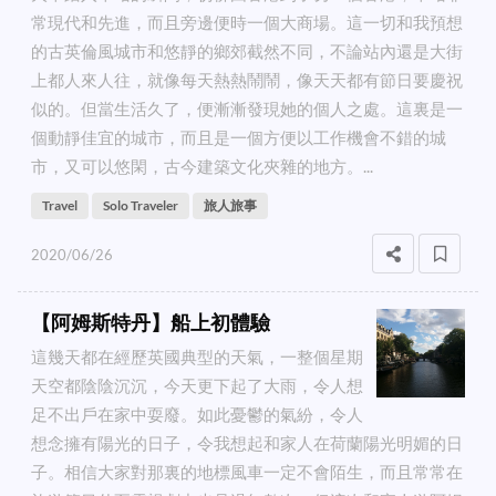
常現代和先進，而且旁邊便時一個大商場。這一切和我預想
的古英倫風城市和悠靜的鄉郊截然不同，不論站內還是大街
上都人來人往，就像每天熱熱鬧鬧，像天天都有節日要慶祝
似的。但當生活久了，便漸漸發現她的個人之處。這裏是一
個動靜佳宜的城市，而且是一個方便以工作機會不錯的城
市，又可以悠閑，古今建築文化夾雜的地方。...
Travel
Solo Traveler
旅人旅事
2020/06/26
【阿姆斯特丹】船上初體驗
這幾天都在經歷英國典型的天氣，一整個星期
天空都陰陰沉沉，今天更下起了大雨，令人想
足不出戶在家中耍廢。如此憂鬱的氣紛，令人
想念擁有陽光的日子，令我想起和家人在荷蘭陽光明媚的日
子。相信大家對那裏的地標風車一定不會陌生，而且常常在