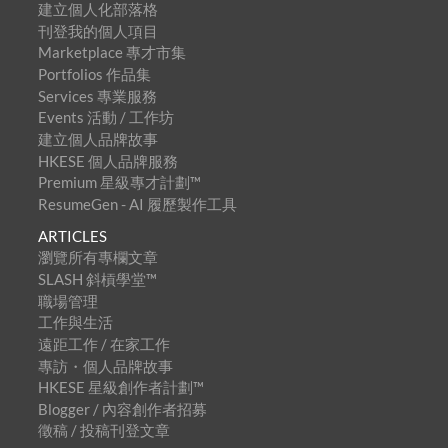
建立個人化部落格
刊登我的個人項目
Marketplace 專才市集
Portfolios 作品集
Services 專業服務
Events 活動 / 工作坊
建立個人品牌故事
HKESE 個人品牌服務
Premium 星級專才計劃™
ResumeGen - AI 履歷製作工具
ARTICLES
瀏覽所有專欄文章
SLASH 斜槓學堂™
職場管理
工作與生活
遠距工作 / 在家工作
專訪・個人品牌故事
HKESE 星級創作者計劃™
Blogger / 內容創作者招募
徵稿 / 投稿刊登文章