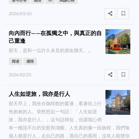
读书分享
感悟
AI
閱讀心得
2026/03/10
向內而行——在孤獨之中，與真正的自
己重逢
那天，是和一位許久未見的朋友聊天。...
阅读
感悟
2026/02/25
人生如逆旅，我亦是行人
那天早上，我坐在咖啡館的窗邊，看著街上行
色匆匆的人。突然想起一句話：「人生如逆
旅，我亦是行人。」這句話簡短，但讓我心裡
有一種說不出的安慰和清醒。人生真的像一段旅程，我們每
個人都是行人，走自己的路，遇自己的風雨，沒有人能替你