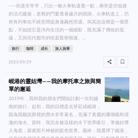
——街道非常窄，只比一條火車軌道寬一點，兩旁是些低矮
的法式建築，老舊的門窗透著歲月的痕跡。火車軌道上，仍
然有列車在不經意間從身邊轟然而過。與其說這裡是一個景
點，不如說它是河內生活的一個縮影，既充滿了傳統的底
蘊，又與現代都市的喧囂緊密相連。...
旅行
咖啡
成长
旅人旅事
2025/09/29
岘港的靈姑灣——我的摩托車之旅與簡
單的邂逅
2019年，我和我的朋友們開始計劃一次到越
南的旅行。起初，我的目標是去芽莊或岘港，
因為我聽說那裡的潛水非常著名，充滿了美麗的珊瑚礁和清
澈的海水。當時，我完全被這樣的水下世界吸引，準備好潛
入海底，探索那片神秘的藍色世界。最終，我選擇了岘港，