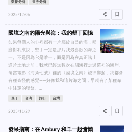
数据分析
业务分析
2025/12/06
國境之南的陽光與海：我的墾丁回憶
如果每個人的心裡都有一片屬於自己的海，那
麼對我來說，墾丁一定是那片我最喜歡的海之
一。不是因為它是唯一，而是因為在真正踏上
這片土地之前，我就已經無數次在腦海裡走過這裡的海岸。
每當電影《海角七號》裡的《國境之南》旋律響起，我都會
有種奇怪的感覺——好像我和這片海之間，早就有了某種命
中注定的聯繫。...
垦丁
台湾
旅行
台灣
2025/11/29
發呆指南：在 Ambury 和羊一起慵懶