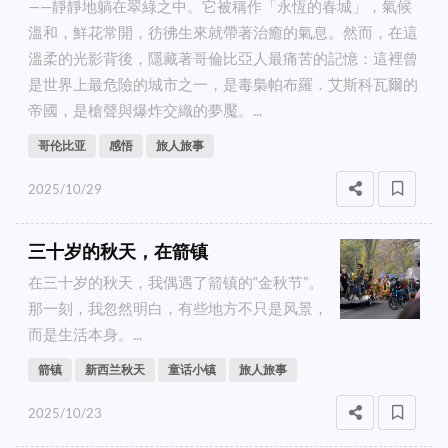
——靜靜地躺在翠綠之中。它被稱作「永恆的春城」，氣候
溫和，鮮花常開，彷彿生來就帶著治癒的氣息。然而，在這
溫柔的光影背後，隱藏著哥倫比亞人最痛苦的記憶：這裡曾
是世界上最危險的城市之一，是毒梟帕布羅．艾斯科瓦爾的
帝國，是槍聲與爆炸交織的夢魘。...
哥伦比亚
感悟
旅人旅事
2025/10/29
三十岁的秋天，在箭镇
在三十岁的秋天，我偶遇了箭镇的“金秋节”。
那一刻，我忽然明白，有些地方不只是风景，
而是生活本身。...
箭镇
新西兰秋天
童话小镇
旅人旅事
2025/10/23