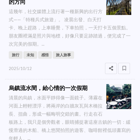
的方向
這幾年，社交媒體上流行著一種新興的出行方
式——「特種兵式旅遊」。 凌晨出發、白天打
卡、晚上趕路，上車睡覺，下車拍照，一天打卡五個景點。
朋友圈裡滿是照片與地標，好像只要足跡踏過，便完成了一
次完美的假期。...
旅行
未知
感悟
旅人旅事
2025/10/12
烏鎮流水間，給心情的一次假期
清晨的烏鎮，水面平靜得像一面鏡子。薄霧在
河面上輕輕漂浮，將兩岸的白牆灰瓦與木橋拉
長、扭曲，形成一幅晦明交錯的畫。行走在石
板路上，我只是個旁觀者，眼睛捕捉著這座古鎮的一切：緩
慢滑過的木船、橋上悠閒拍照的遊客、咖啡館裡低頭書寫的
年輕人。...