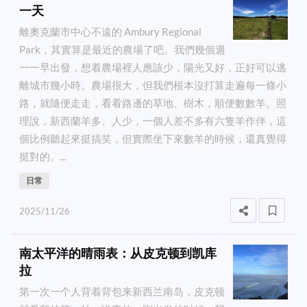
一天
離奧克蘭市中心不遠的 Ambury Regional
Park，其實算是最近的農場了吧。我們幾個週
一一早出發，想着農場裡人應該少，陽光又好，正好可以逃
離城市幾小時。農場很大，但我們根本沒打算走遍每一條小
路，就隨便走走，看看路邊的草地、樹木，順便數數羊。照
理說，新西蘭羊多、人少，一個人差不多有六隻羊作伴，這
個比例聽起來挺搞笑，但實際坐下來數羊的時候，還真覺得
挺對的。...
日常
2025/11/26
南太平洋的晴雨表：从皮克顿到凯库
拉
第一次一个人背着背包来新西兰南岛，皮克顿