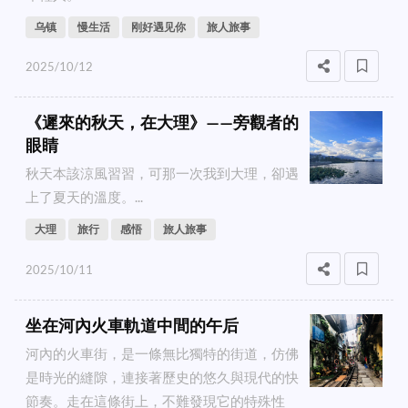
乌镇
慢生活
刚好遇见你
旅人旅事
2025/10/12
《遲來的秋天，在大理》——旁觀者的
眼睛
秋天本該涼風習習，可那一次我到大理，卻遇
上了夏天的溫度。...
大理
旅行
感悟
旅人旅事
2025/10/11
坐在河內火車軌道中間的午后
河內的火車街，是一條無比獨特的街道，仿佛
是時光的縫隙，連接著歷史的悠久與現代的快
節奏。走在這條街上，不難發現它的特殊性