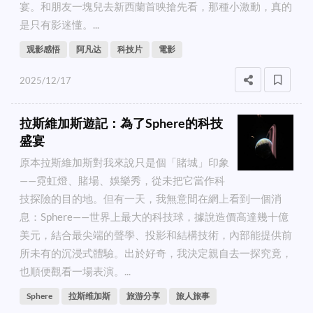
宴。和朋友一塊兒去新西蘭首映搶先看，那種小激動，真的
是只有影迷懂。...
观影感悟
阿凡达
科技片
電影
2025/12/17
拉斯維加斯遊記：為了Sphere的科技
盛宴
原本拉斯維加斯對我來說只是個「賭城」印象
——霓虹燈、賭場、娛樂秀，從未把它當作科
技探險的目的地。但有一天，我無意間在網上看到一個消
息：Sphere——世界上最大的科技球，據說造價高達幾十億
美元，結合最尖端的聲學、投影和結構技術，內部能提供前
所未有的沉浸式體驗。出於好奇，我決定親自去一探究竟，
也順便觀看一場表演。...
Sphere
拉斯维加斯
旅游分享
旅人旅事