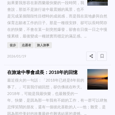
如果要我形容在新西蘭最快樂的一段時間，我
會說，那並不是旅行途中最震撼的風景，也不
是完成某個階段性目標時的成就感，而是我在當地參與自然
保育志願者工作的日子。那是一種很安靜、卻可以長時間存
在的快樂，不會在某一刻突然爆發，卻會在日復一日之中慢
慢累積，最後變成一種踏實而穩定的滿足感。...
徒步
志愿者
旅人旅事
2026/01/19
在旅途中學會成長：2018年的回憶
最近很火的一句話：「2018年已經是8年前的
事了。」可當我仔細回想，卻仿佛就在昨天。
2018年，可能是我最快樂，也最難受的一
年。快樂，是因為那一年我有不錯的工作，有一群可以肆無
忌憚笑鬧的朋友，還有一個彼此喜歡的人——他；難受，是
因為那些美好的故事最終也難逃結尾的遺憾。...