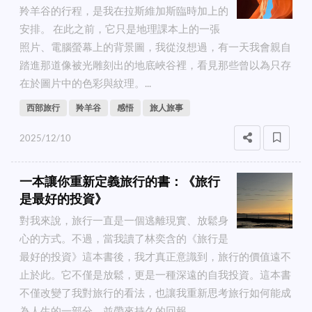
羚羊谷的行程，是我在拉斯維加斯臨時加上的
安排。 在此之前，它只是地理課本上的一張
照片、電腦螢幕上的背景圖，我從沒想過，有一天我會親自
踏進那道像被光雕刻出的地底峽谷裡，看見那些曾以為只存
在於圖片中的色彩與紋理。...
西部旅行
羚羊谷
感悟
旅人旅事
2025/12/10
一本讓你重新定義旅行的書：《旅行
是最好的投資》
對我來說，旅行一直是一個逃離現實、放鬆身
心的方式。不過，當我讀了林奕含的《旅行是
最好的投資》這本書後，我才真正意識到，旅行的價值遠不
止於此。它不僅是放鬆，更是一種深遠的自我投資。這本書
不僅改變了我對旅行的看法，也讓我重新思考旅行如何能成
為人生的一部分，並帶來持久的回報。...