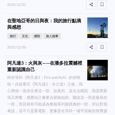
2025/12/31
在聖地亞哥的日與夜：我的旅行點滴
與感想
旅行
文化
感悟
旅人旅事
2025/12/30
阿凡達3：火與灰——在潘多拉震撼裡
重新認識自己
終於等到《阿凡達3：Fire and Ash》的首映
啦！自從看完《阿凡達2：水之道》之後，我
心裡就一直掛念著這一部。說真的，這次去戲院，我是既緊
張又興奮，感覺自己像要去探險似的。聽說這一部是最長的
一部，而且很有可能成為整個系列最經典的一部，所以對我
來說，這不只是看電影，更像是在等待一場宇宙級的視覺盛