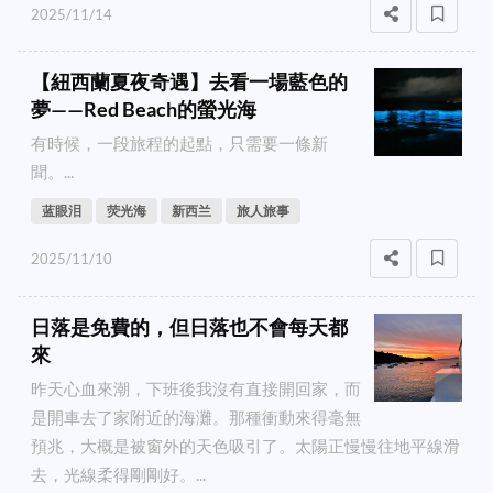
2025/11/14
【紐西蘭夏夜奇遇】去看一場藍色的
夢——Red Beach的螢光海
有時候，一段旅程的起點，只需要一條新
聞。...
蓝眼泪
荧光海
新西兰
旅人旅事
2025/11/10
日落是免費的，但日落也不會每天都
來
昨天心血來潮，下班後我沒有直接開回家，而
是開車去了家附近的海灘。那種衝動來得毫無
預兆，大概是被窗外的天色吸引了。太陽正慢慢往地平線滑
去，光線柔得剛剛好。...