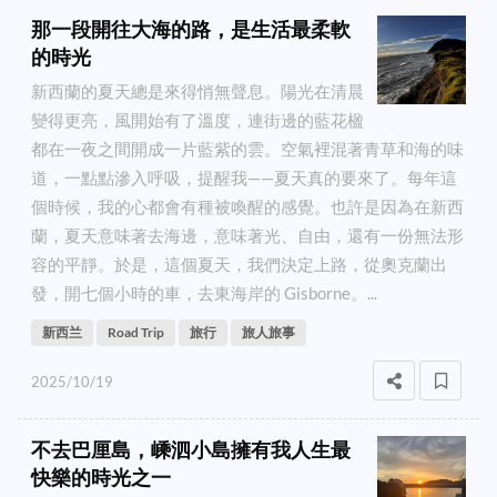
那一段開往大海的路，是生活最柔軟
的時光
新西蘭的夏天總是來得悄無聲息。陽光在清晨
變得更亮，風開始有了溫度，連街邊的藍花楹
都在一夜之間開成一片藍紫的雲。空氣裡混著青草和海的味
道，一點點滲入呼吸，提醒我——夏天真的要來了。每年這
個時候，我的心都會有種被喚醒的感覺。也許是因為在新西
蘭，夏天意味著去海邊，意味著光、自由，還有一份無法形
容的平靜。於是，這個夏天，我們決定上路，從奧克蘭出
發，開七個小時的車，去東海岸的 Gisborne。...
新西兰
Road Trip
旅行
旅人旅事
2025/10/19
不去巴厘島，嵊泗小島擁有我人生最
快樂的時光之一