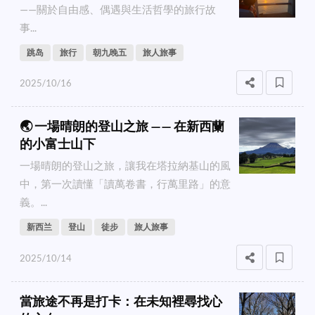
——關於自由感、偶遇與生活哲學的旅行故
事...
跳岛
旅行
朝九晚五
旅人旅事
2025/10/16
🌏 一場晴朗的登山之旅 —— 在新西蘭
的小富士山下
一場晴朗的登山之旅，讓我在塔拉納基山的風
中，第一次讀懂「讀萬卷書，行萬里路」的意
義。...
新西兰
登山
徒步
旅人旅事
2025/10/14
當旅途不再是打卡：在未知裡尋找心