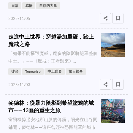
日落
感悟
自然的力量
2025/11/05
走進中土世界：穿越湯加里羅，踏上
魔戒之路
「如果不能摧毀魔戒，魔多的陰影將籠罩整個
中土。」——《魔戒：王者歸來》...
徒步
Tongariro
中土世界
旅人旅事
2025/11/03
麥德林：從暴力陰影到希望塗鴉的城
市——13區的重生之旅
當飛機掠過安地斯山脈的薄霧，陽光在山谷間
鋪開，麥德林——這座曾經被恐懼籠罩的城市