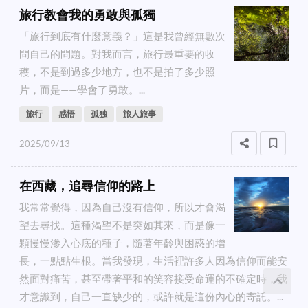
旅行教會我的勇敢與孤獨
「旅行到底有什麼意義？」這是我曾經無數次
問自己的問題。對我而言，旅行最重要的收
穫，不是到過多少地方，也不是拍了多少照
片，而是——學會了勇敢。...
旅行
感悟
孤独
旅人旅事
2025/09/13
在西藏，追尋信仰的路上
我常常覺得，因為自己沒有信仰，所以才會渴
望去尋找。這種渴望不是突如其來，而是像一
顆慢慢滲入心底的種子，隨著年齡與困惑的增
長，一點點生根。當我發現，生活裡許多人因為信仰而能安
然面對痛苦，甚至帶著平和的笑容接受命運的不確定時，我
才意識到，自己一直缺少的，或許就是這份內心的寄託。...