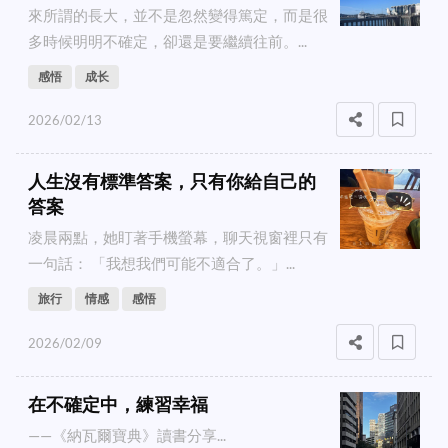
來所謂的長大，並不是忽然變得篤定，而是很
多時候明明不確定，卻還是要繼續往前。...
感悟
成长
2026/02/13
人生沒有標準答案，只有你給自己的
答案
凌晨兩點，她盯著手機螢幕，聊天視窗裡只有
一句話： 「我想我們可能不適合了。」...
旅行
情感
感悟
2026/02/09
在不確定中，練習幸福
——《納瓦爾寶典》讀書分享...