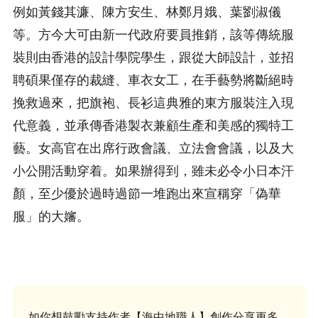
例如黃錢其濂、陳方安生、林鄭月娥、葉劉淑儀
等。方今大可由新一代政府要員推銷，該等傳統服
裝則由香港的設計學院學生，跟從大師設計，並招
聘碩果僅存的裁縫、車衣女工，在手藝勢將斷絕時
挽救過來，把旗袍、長衫這典雅的東方服裝注入現
代意義，並承傳香港製衣兼顧生產和美感的獨特工
藝。女高官在出席行政會議、立法會會議，以及大
小公開活動穿着。如果辦得到，雖未必令小日本汗
顏，至少優於過時過節一堆跑出來宣稱穿「偽華
服」的大嬸。
如你想鼓勵支持作者【海中地職人】創作分享更多，