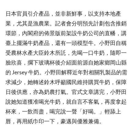
日本官員引介產品，並非新鮮事，以支持本地產
業，尤其是漁農業。記者會分明預先計劃包含推銷
環節，內閣府的佈景版前架設牛奶公司的直幡，講
臺上擺滿牛奶產品，還有一頭模型牛。小野田自稱
受農林水產大臣鈴木所託，先喝一口牛奶，隨即一
臉欣喜，擱下玻璃杯後介紹面前源自她家鄉岡山縣
的 Jersey 牛奶。小野田解釋近年對相關乳製品的需
求減少，她轉述鈴木呼籲國民維持購買牛奶，保障
日後供應，亦為奶農打氣。官式文章講完，小野田
說她知道獲准喝光牛奶，就自言不客氣，再度拿起
杯來，一飲而盡，喝完說一聲「好喝。」輕舔上
唇，再用紙巾印一下，豪邁與優雅兼備。