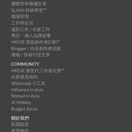
瀏覽所有專欄文章
SLASH 斜槓學堂™
職場管理
工作與生活
遠距工作 / 在家工作
專訪・個人品牌故事
HKESE 星級創作者計劃™
Blogger / 內容創作者招募
徵稿 / 投稿刊登文章
COMMUNITY
HKESE 新世代工作者社群™
社群會員福利
Whatsapp 小工具
Influence In Asia
Nomad In Asia
AI Midday
Budget Zeros
關於我們
私隱政策
使用條款