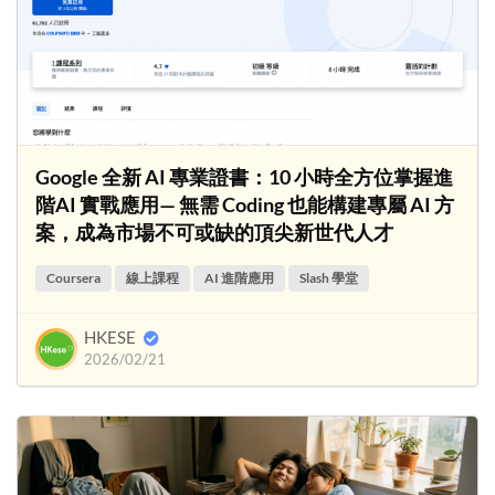
Google 全新 AI 專業證書：10 小時全方位掌握進
階AI 實戰應用— 無需 Coding 也能構建專屬 AI 方
案，成為市場不可或缺的頂尖新世代人才
Coursera
線上課程
AI 進階應用
Slash 學堂
HKESE
2026/02/21