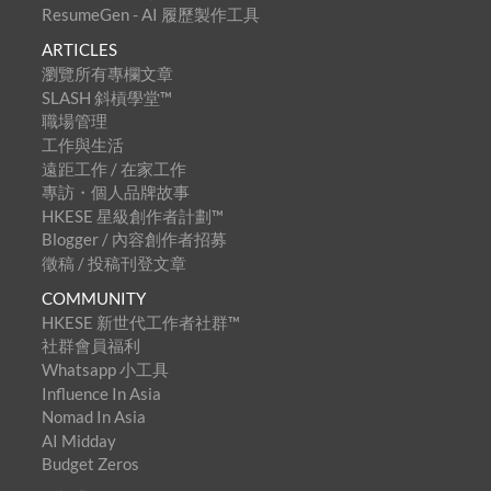
ResumeGen - AI 履歷製作工具
ARTICLES
瀏覽所有專欄文章
SLASH 斜槓學堂™
職場管理
工作與生活
遠距工作 / 在家工作
專訪・個人品牌故事
HKESE 星級創作者計劃™
Blogger / 內容創作者招募
徵稿 / 投稿刊登文章
COMMUNITY
HKESE 新世代工作者社群™
社群會員福利
Whatsapp 小工具
Influence In Asia
Nomad In Asia
AI Midday
Budget Zeros