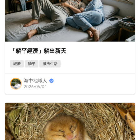
「躺平經濟」躺出新天
經濟
躺平
減法生活
海中地職人
2026/05/04