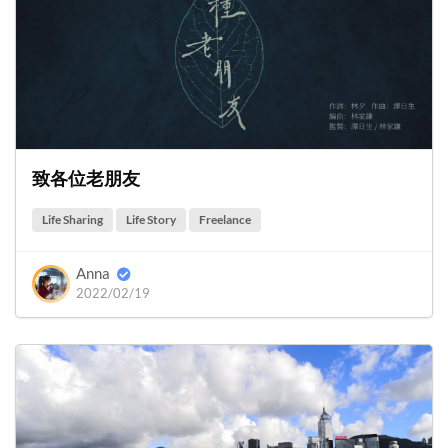
致各位老朋友
Life Sharing
Life Story
Freelance
Anna
2022/02/19