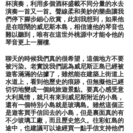
杯演奏，利用多個酒杯盛載不同分量的水去
演奏一首又一首。聲線柔和美妙的樂曲讓我
們停下腳步細心欣賞，此刻我想到，如果他
是在喧鬧的威尼斯本島，相信連他的琴音也
難以聽到，唯有在這世外桃源中才能令他的
琴音更上一層樓.
聊天的時候我們真的很希望，這個地方不要
被污染。老實說我們認為威尼斯正島已經被
遊客滿滿的佔據了，雖然能在建築上街道上
水道上，看到他歷史的痕跡，但無擬他已經
切切地變成一個純旅遊景點。要真心感受意
大利風情，就只有來到威尼斯附近的小島，
還有一個特別小島就是
玻璃島
。雖然這個正
是遊客買手信回去的小島，但是裏面真的有
不少玻璃工廠，而且歷史悠久。往彩虹島的
途中，也建議可以途經買一點手信支持他們