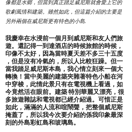
像都是水鄉，但當到真正踏足威尼斯就會愛上它的
歌劇風情和建築。雖然如此，但這篇介紹的主要是
另外兩個在威尼斯更有特色的小島.
我慶幸在水浸前一個月到威尼斯和友人們旅
遊。還記得一到達酒店的時候旅館的時候，
印像不太好，因為當時夏天差不多三十五度
，但是沒有冷氣的，所以人比較狂躁。但一
當我踏足威尼斯本島，我心情立刻來一個大
轉換！當中美麗的建築夾雜著特色小船在河
中穿梭，此情此景只有在電視機上看過，如
今竟然活在眼前。建築 特別華麗又漂亮，很
多旅遊雜誌和電視都已經介紹過。可惜正是
如此，滿滿的人流和喧鬧聲，把整個威尼斯
掩蓋了，所以我今次要介紹的係我印象最深
刻的外島彩虹島和玻璃島。