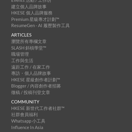
建立個人品牌故事
HKESE 個人品牌服務
Premium 星級專才計劃™
ResumeGen - AI 履歷製作工具
ARTICLES
瀏覽所有專欄文章
SLASH 斜槓學堂™
職場管理
工作與生活
遠距工作 / 在家工作
專訪・個人品牌故事
HKESE 星級創作者計劃™
Blogger / 內容創作者招募
徵稿 / 投稿刊登文章
COMMUNITY
HKESE 新世代工作者社群™
社群會員福利
Whatsapp 小工具
Influence In Asia